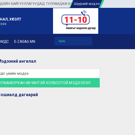
 БАЙГУУЛЛАГУУДАД ТУЛГАМДАЖ БУЙ АСУУДЛЫГ ГАЗАР ДЭЭР НЬ ШУУРХАЙ ШИ
Шуурхай мэдээ
НАЛ, ХҮСЭЛТ
гээх
ЭМДС
E-ZASAG.MN
эдээний ангилал
Цаг үеийн мэдээ
УЛААНБУРХАН ӨВЧИНТЭЙ ХОЛБООТОЙ МЭДЭЭЛЭЛ
Сошиалд дагаарай