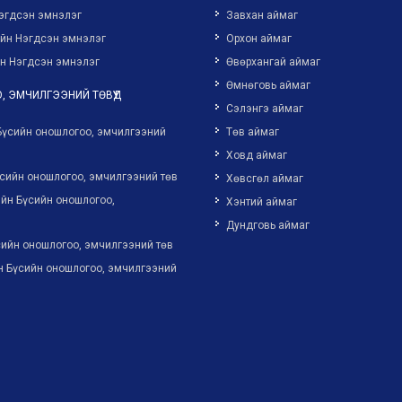
эгдсэн эмнэлэг
Завхан аймаг
ийн Нэгдсэн эмнэлэг
Орхон аймаг
н Нэгдсэн эмнэлэг
Өвөрхангай аймаг
Өмнөговь аймаг
, ЭМЧИЛГЭЭНИЙ ТӨВҮҮД
Сэлэнгэ аймаг
Бүсийн оношлогоо, эмчилгээний
Төв аймаг
Ховд аймаг
сийн оношлогоо, эмчилгээний төв
Хөвсгөл аймаг
йн Бүсийн оношлогоо,
Хэнтий аймаг
Дундговь аймаг
ийн оношлогоо, эмчилгээний төв
н Бүсийн оношлогоо, эмчилгээний