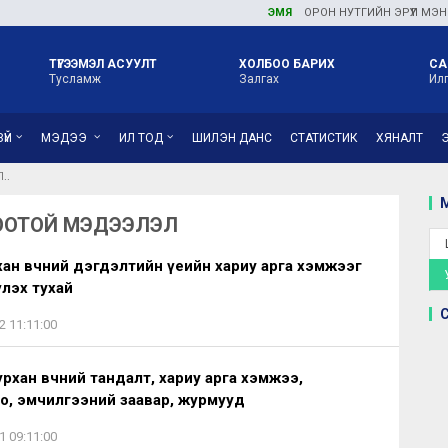
ЭМЯ
ОРОН НУТГИЙН ЭРҮҮЛ МЭНДИЙН
ТҮГЭЭМЭЛ АСУУЛТ
ХОЛБОО БАРИХ
СА
Тусламж
Залгах
Ил
ҮЙ
МЭДЭЭ
ИЛ ТОД
ШИЛЭН ДАНС
СТАТИСТИК
ХЯНАЛТ
Л
М
БООТОЙ МЭДЭЭЛЭЛ
ан өвчний дэгдэлтийн үеийн хариу арга хэмжээг
лэх тухай
2 11:11:00
урхан өвчний тандалт, хариу арга хэмжээ,
о, эмчилгээний заавар, журмууд
1 09:11:00