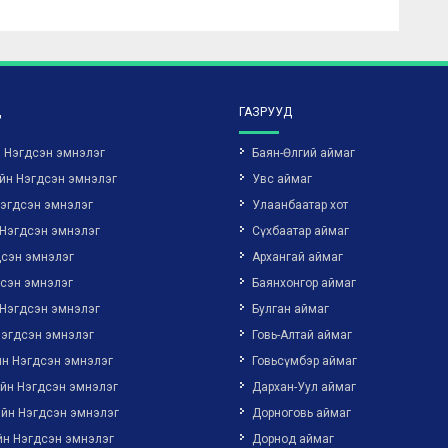
Д
ГАЗРУУД
н Нэгдсэн эмнэлэг
Баян-Өлгий аймаг
йн Нэгдсэн эмнэлэг
Увс аймаг
Нэгдсэн эмнэлэг
Улаанбаатар хот
 Нэгдсэн эмнэлэг
Сүхбаатар аймаг
дсэн эмнэлэг
Архангай аймаг
дсэн эмнэлэг
Баянхонгор аймаг
 Нэгдсэн эмнэлэг
Булган аймаг
Нэгдсэн эмнэлэг
Говь-Алтай аймаг
йн Нэгдсэн эмнэлэг
Говьсүмбэр аймаг
ийн Нэгдсэн эмнэлэг
Дархан-Уул аймаг
ийн Нэгдсэн эмнэлэг
Дорноговь аймаг
йн Нэгдсэн эмнэлэг
Дорнод аймаг