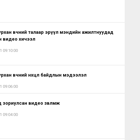
урхан өвчний талаар эрүүл мэндийн ажилтнуудад
н видео хичээл
1 09:10:00
урхан өвчний нөхцөл байдлын мэдээлэл
1 09:06:00
д зориулсан видео зөвлөмж
1 09:04:00