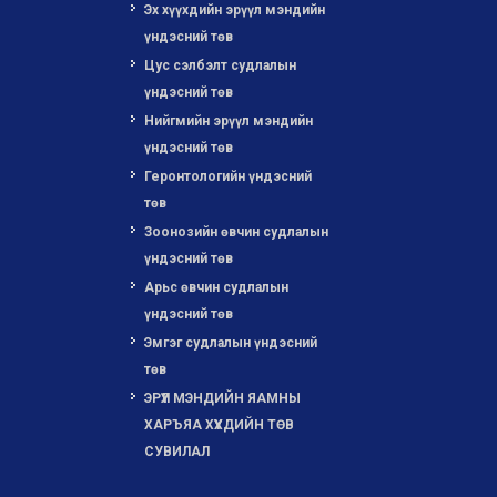
Эх хүүхдийн эрүүл мэндийн
үндэсний төв
Цус сэлбэлт судлалын
үндэсний төв
Нийгмийн эрүүл мэндийн
үндэсний төв
Геронтологийн үндэсний
төв
Зоонозийн өвчин судлалын
үндэсний төв
Арьс өвчин судлалын
үндэсний төв
Эмгэг судлалын үндэсний
төв
ЭРҮҮЛ МЭНДИЙН ЯАМНЫ
ХАРЪЯА ХҮҮХДИЙН ТӨВ
СУВИЛАЛ