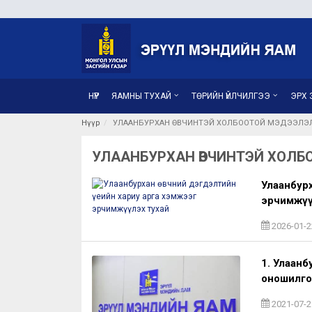
НҮҮР
ЯАМНЫ ТУХАЙ
ТӨРИЙН ҮЙЛЧИЛГЭЭ
ЭРХ З
Нүүр
УЛААНБУРХАН ӨВЧИНТЭЙ ХОЛБООТОЙ МЭДЭЭЛЭ
УЛААНБУРХАН ӨВЧИНТЭЙ ХОЛ
Улаанбурх
эрчимжүү
2026-01-2
1. Улаанб
оношилго
2021-07-2