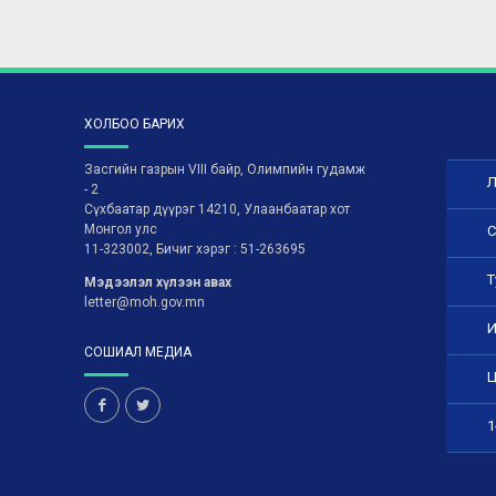
ХОЛБОО БАРИХ
Засгийн газрын VIII байр, Олимпийн гудамж
Л
- 2
Сүхбаатар дүүрэг 14210, Улаанбаатар хот
Монгол улс
С
11-323002, Бичиг хэрэг : 51-263695
Т
Мэдээлэл хүлээн авах
letter@moh.gov.mn
И
СОШИАЛ МЕДИА
Ц
1