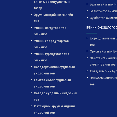
хяналт, зохицуулалтын
Булган аймгийн Н
газар
Баянхонгор аймг
Эрүүл мэндийн хөгжлийн
Сүхбаатар аймгий
төв
БҮСИЙН ОНОШЛОГОО
Улсын нэгдүгээр төв
эмнэлэг
Дорнод аймгийн 
Улсын хоёрдугаар төв
төв
эмнэлэг
Орхон аймгийн Бү
Улсын гуравдугаар төв
Өвөрхангай аймги
эмнэлэг
эмчилгээний төв
Халдварт өвчин судлалын
Ховд аймгийн Бүс
үндэсний төв
Өмнөговь аймгий
Гэмтэл согог судлалын
төв
үндэсний төв
Хавдар судлалын үндэсний
төв
Сэтгэцийн эрүүл мэндийн
үндэсний төв