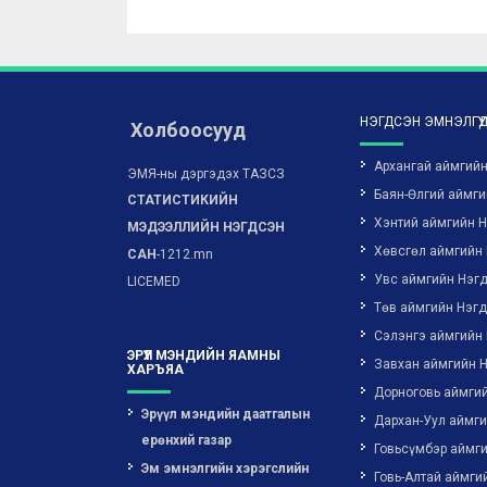
НЭГДСЭН ЭМНЭЛГҮҮ
Холбоосууд
Архангай аймгий
ЭМЯ-ны дэргэдэх ТАЗСЗ
Баян-Өлгий аймги
СТАТИСТИКИЙН
Хэнтий аймгийн 
МЭДЭЭЛЛИЙН НЭГДСЭН
Хөвсгөл аймгийн
САН
-1212.mn
Увс аймгийн Нэг
LICEMED
Төв аймгийн Нэг
Сэлэнгэ аймгийн
ЭРҮҮЛ МЭНДИЙН ЯАМНЫ
Завхан аймгийн 
ХАРЪЯА
Дорноговь аймги
Эрүүл мэндийн даатгалын
Дархан-Уул аймг
ерөнхий газар
Говьсүмбэр аймг
Эм эмнэлгийн хэрэгслийн
Говь-Алтай аймги