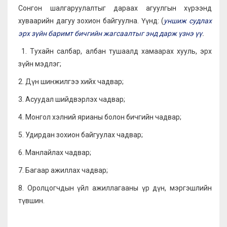
Сонгон шалгаруулалтыг дараах агуулгын хүрээнд
хуваарийн дагуу зохион байгуулна. Үүнд: (
уншиж судлах
эрх зүйн баримт бичгийн жагсаалтыг энд дарж үзнэ үү
.
1. Тухайн салбар, албан тушаалд хамаарах хууль, эрх
зүйн мэдлэг;
2. Дүн шинжилгээ хийх чадвар;
3. Асуудал шийдвэрлэх чадвар;
4. Монгол хэлний ярианы болон бичгийн чадвар;
5. Удирдан зохион байгуулах чадвар;
6. Манлайлах чадвар;
7. Багаар ажиллах чадвар;
8. Оролцогчдын үйл ажиллагааны үр дүн, мэргэшлийн
түвшин.