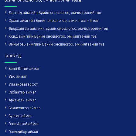
БҮСИЙН ОНОШЛОГОО, ЭМЧИЛГЭЭНИЙ ТӨВҮҮД
Дорнод аймгийн Бүсийн оношлогоо, эмчилгээний төв
Орхон аймгийн Бүсийн оношлогоо, эмчилгээний төв
Өвөрхангай аймгийн Бүсийн оношлогоо, эмчилгээний төв
Ховд аймгийн Бүсийн оношлогоо, эмчилгээний төв
Өмнөговь аймгийн Бүсийн оношлогоо, эмчилгээний төв
ГАЗРУУД
Баян-Өлгий аймаг
Увс аймаг
Улаанбаатар хот
Сүхбаатар аймаг
Архангай аймаг
Баянхонгор аймаг
Булган аймаг
Говь-Алтай аймаг
Говьсүмбэр аймаг