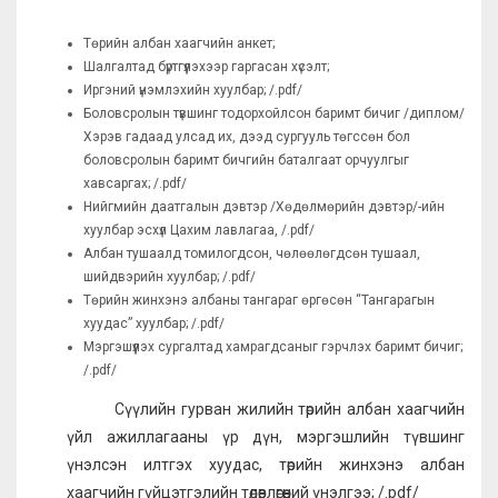
Төрийн албан хаагчийн анкет;
Шалгалтад бүртгүүлэхээр гаргасан хүсэлт;
Иргэний үнэмлэхийн хуулбар; /.pdf/
Боловсролын түвшинг тодорхойлсон баримт бичиг /диплом/
Хэрэв гадаад улсад их, дээд сургууль төгссөн бол
боловсролын баримт бичгийн баталгаат орчуулгыг
хавсаргах; /.pdf/
Нийгмийн даатгалын дэвтэр /Хөдөлмөрийн дэвтэр/-ийн
хуулбар эсхүл Цахим лавлагаа, /.pdf/
Албан тушаалд томилогдсон, чөлөөлөгдсөн тушаал,
шийдвэрийн хуулбар; /.pdf/
Төрийн жинхэнэ албаны тангараг өргөсөн “Тангарагын
хуудас” хуулбар; /.pdf/
Мэргэшүүлэх сургалтад хамрагдсаныг гэрчлэх баримт бичиг;
/.pdf/
Сүүлийн гурван жилийн төрийн албан хаагчийн
үйл ажиллагааны үр дүн, мэргэшлийн түвшинг
үнэлсэн илтгэх хуудас, төрийн жинхэнэ албан
хаагчийн гүйцэтгэлийн төлөвлөгөөний үнэлгээ; /.pdf/