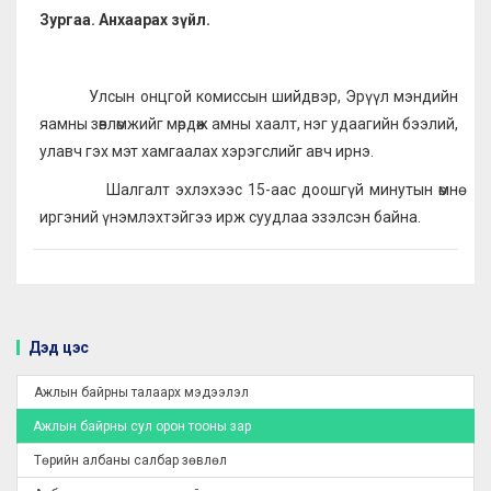
Зургаа. Анхаарах зүйл.
Улсын онцгой комиссын шийдвэр, Эрүүл мэндийн
яамны зөвлөмжийг мөрдөж амны хаалт, нэг удаагийн бээлий,
улавч гэх мэт хамгаалах хэрэгслийг авч ирнэ.
Шалгалт эхлэхээс 15-аас доошгүй минутын өмнө
иргэний үнэмлэхтэйгээ ирж суудлаа эзэлсэн байна.
Дэд цэс
Ажлын байрны талаарх мэдээлэл
Ажлын байрны сул орон тооны зар
Төрийн албаны салбар зөвлөл