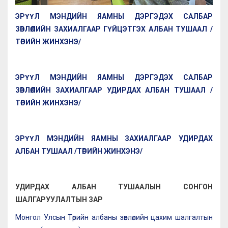
ЭРҮҮЛ МЭНДИЙН ЯАМНЫ ДЭРГЭДЭХ САЛБАР
ЗӨВЛӨЛИЙН ЗАХИАЛГААР ГҮЙЦЭТГЭХ АЛБАН ТУШААЛ /
ТӨРИЙН ЖИНХЭНЭ/
ЭРҮҮЛ МЭНДИЙН ЯАМНЫ ДЭРГЭДЭХ САЛБАР
ЗӨВЛӨЛИЙН ЗАХИАЛГААР УДИРДАХ АЛБАН ТУШААЛ /
ТӨРИЙН ЖИНХЭНЭ/
ЭРҮҮЛ МЭНДИЙН ЯАМНЫ ЗАХИАЛГААР УДИРДАХ
АЛБАН ТУШААЛ /ТӨРИЙН ЖИНХЭНЭ/
УДИРДАХ АЛБАН ТУШААЛЫН СОНГОН
ШАЛГАРУУЛАЛТЫН ЗАР
Монгол Улсын Төрийн албаны зөвлөлийн цахим шалгалтын