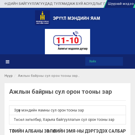
ЙН БАЙГУУЛЛАГУУДАД ТУЛГАМДАЖ БУЙ АСУУДЛЫГ ГАЗАР ДЭЭР НЬ ШУУРХАЙ Ш
Шуурхай мэдээ
Нүүр
Ажлын байрны сул орон тооны зар
Ажлын байрны сул орон тооны зар
Эрүүл мэндийн яамны сул орон тооны зар
Төсөл хөтөлбөр, Харьяа байгууллагын сул орон тооны зар
ТӨРИЙН АЛБАНЫ ЗӨВЛӨЛИЙН ЭМЯ-НЫ ДЭРГЭДЭХ САЛБАР