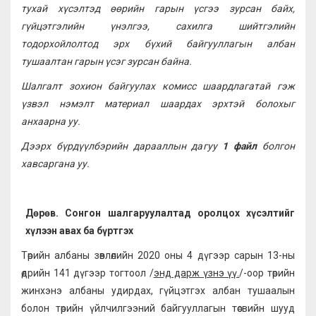
тухай хүсэлтэд өөрийн гарын үсгээ зурсан байх,
гүйцэтгэлийн үнэлгээ, сахилга шийтгэлийн
тодорхойлолтод эрх бүхий байгууллагын албан
тушаалтан гарын үсэг зурсан байна.
Шалгалт зохион байгуулах комисс шаардлагатай гэж
үзвэл нэмэлт материал шаардах эрхтэй болохыг
анхаарна уу.
Дээрх бүрдүүлбэрийн дарааллын дагуу
1 файл
болгон
хавсаргана уу.
Дөрөв. Сонгон шалгаруулалтад оролцох хүсэлтийг
хүлээн авах ба бүртгэх
Төрийн албаны зөвлөлийн 2020 оны 4 дүгээр сарын 13-ны
өдрийн 141 дүгээр тогтоол /
энд дарж үзнэ үү.
/-оор төрийн
жинхэнэ албаны удирдах, гүйцэтгэх албан тушаалын
болон төрийн үйлчилгээний байгууллагын төсвийн шууд