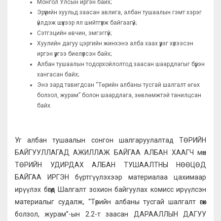
Монгол Улсын иргэн байх;
Эрүүгийн хуульд заасан авлига, албан тушаалын гэмт хэрэг
үйлдэж шүүхээр ял шийтгүүлж байгаагүй;
Сэтгэцийн өвчин, эмгэггүй;
Хуулийн дагуу цэргийн жинхэнэ алба хаах үүрэг хүлээсэн
иргэн үүргээ биелүүлсэн байх;
Албан тушаалын тодорхойлолтод заасан шаардлагыг бүрэн
хангасан байх;
Энэ зард тавигдсан “Төрийн албаны тусгай шалгалт өгөх
болзол, журам” болон шаардлага, зөвлөмжтэй танилцсан
байх.
Уг албан тушаалын сонгон шалгаруулалтад ТӨРИЙН
БАЙГУУЛЛАГАД АЖИЛЛАЖ БАЙГАА АЛБАН ХААГЧ мөн
ТӨРИЙН УДИРДАХ АЛБАН ТУШААЛТНЫ НӨӨЦӨД
БАЙГАА ИРГЭН бүртгүүлэхээр материалаа цахимаар
ирүүлэх бөгөөд Шалгалт зохион байгуулах комисс ирүүлсэн
материалыг судалж, “Төрийн албаны тусгай шалгалт өгөх
болзол, журам”-ын 2.2-т заасан ДАРААЛЛЫН ДАГУУ