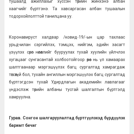
тушаалд ажиллахыг хүссэн төрийн жинхэнэ албан
хаагчийг бүртгэнэ. Та хавсаргасан албан тушаалын
тодорхойлолттой танилцана уу.
Коронавируст халдвар /ковид-19/-ын цар тахлаас
урьдчилан сэргийлэх, тэмцэх, нийгэм, эдийн засагт
үзүүлэх сөрөг нөлөөллийг бууруулах тухай хуулийн үйлчлэх
хугацааг сунгасантай холбоотойгоор өөрөөс нь үл хамаарах
шалтгаанаар мэргэшүүлэх багц сургалтад хамрагдаж
төгсөөгүй бол, тухайн ангиллын мэргэшүүлэх багц сургалтад
бүртгэгдсэн тухай Удирдлагын академийн лавлагааг
үндэслэж төрийн албаны тусгай шалгалтын бүртгэлд
хамруулна.
Гурав. Сонгон шалгаруулалтад бүртгүүлэхэд бүрдүүлэх
баримт бичиг