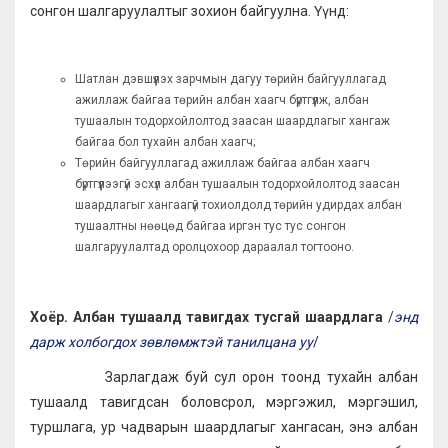
сонгон шалгаруулалтыг зохион байгуулна. Үүнд:
Шатлан дэвшүүлэх зарчмын дагуу төрийн байгууллагад
ажиллаж байгаа төрийн албан хаагч бүртгүүлж, албан
тушаалын тодорхойлолтод заасан шаардлагыг хангаж
байгаа бол тухайн албан хаагч;
Төрийн байгууллагад ажиллаж байгаа албан хаагч
бүртгүүлээгүй эсхүл албан тушаалын тодорхойлолтод заасан
шаардлагыг хангаагүй тохиолдолд төрийн удирдах албан
тушаалтны нөөцөд байгаа иргэн тус тус сонгон
шалгаруулалтад оролцохоор дараалал тогтооно.
Хоёр. Албан тушаалд тавигдах тусгай шаардлага
/
энд
дарж холбогдох зөвлөмжтэй танилцана уу
/
Зарлагдаж буй сул орон тоонд тухайн албан
тушаалд тавигдсан боловсрол, мэргэжил, мэргэшил,
туршлага, ур чадварын шаардлагыг хангасан, энэ албан