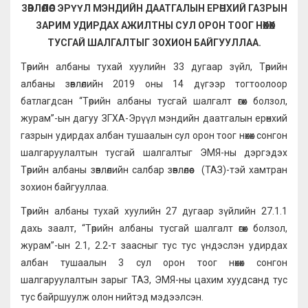
ЗӨВЛӨЛӨӨС ЭРҮҮЛ МЭНДИЙН ДААТГАЛЫН ЕРӨНХИЙ ГАЗРЫН
ЗАРИМ УДИРДАХ АЖИЛТНЫ СУЛ ОРОН ТООГ НӨХӨХ
ТУСГАЙ ШАЛГАЛТЫГ ЗОХИОН БАЙГУУЛЛАА.
Төрийн албаны тухай хуулийн 33 дугаар зүйл, Төрийн
албаны зөвлөлийн 2019 оны 14 дүгээр тогтоолоор
батлагдсан “Төрийн албаны тусгай шалгалт өгөх болзол,
журам”-ын дагуу ЗГХА-Эрүүл мэндийн даатгалын ерөнхий
газрын удирдах албан тушаалын сул орон тоог нөхөх сонгон
шалгаруулалтын тусгай шалгалтыг ЭМЯ-ны дэргэдэх
Төрийн албаны зөвлөлийн салбар зөвлөлөөс (ТАЗ)-тэй хамтран
зохион байгууллаа.
Төрийн албаны тухай хуулийн 27 дугаар зүйлийн 27.1.1
дахь заалт, “Төрийн албаны тусгай шалгалт өгөх болзол,
журам”-ын 2.1, 2.2-т заасныг тус тус үндэслэн удирдах
албан тушаалын 3 сул орон тоог нөхөх сонгон
шалгаруулалтын зарыг ТАЗ, ЭМЯ-ны цахим хуудсанд тус
тус байршуулж олон нийтэд мэдээлсэн.