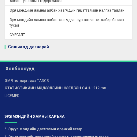
Албан тушаалын тодорхойлолт
Эрүүл мэндийн яамны албан хаагчдын гүйцэтгэлийн үнэлгээ тайлан
Эрүүл мэндийн яамны албан хаагчдын сургалтын хөтөлбөр батлах
тухай
СУРГАЛТ
Сошиалд дагаарай
Холбоосууд
ЭМЯ-ны дэргэдэх ТАЗСЗ
СТАТИСТИКИЙН МЭДЭЭЛЛИЙН НЭГДСЭН САН
-1212.mn
LICEMED
ЭРҮҮЛ МЭНДИЙН ЯАМНЫ ХАРЪЯА
Эрүүл мэндийн даатгалын ерөнхий газар