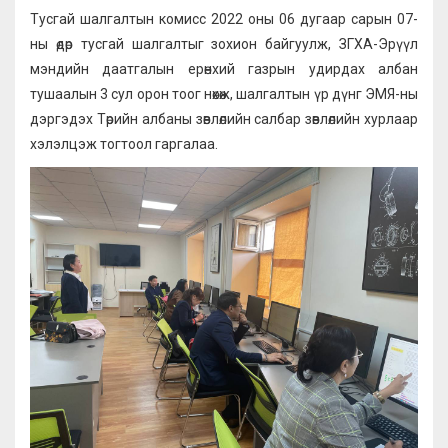
Тусгай шалгалтын комисс 2022 оны 06 дугаар сарын 07-
ны өдөр тусгай шалгалтыг зохион байгуулж, ЗГХА-Эрүүл
мэндийн даатгалын ерөнхий газрын удирдах албан
тушаалын 3 сул орон тоог нөхөж, шалгалтын үр дүнг ЭМЯ-ны
дэргэдэх Төрийн албаны зөвлөлийн салбар зөвлөлийн хурлаар
хэлэлцэж тогтоол гаргалаа.