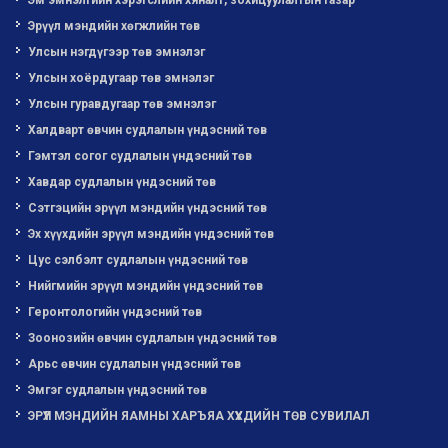
Эм эмнэлгийн хэрэгслийн хяналт, зохицуулалтын газар
Эрүүл мэндийн хөгжлийн төв
Улсын нэгдүгээр төв эмнэлэг
Улсын хоёрдугаар төв эмнэлэг
Улсын гуравдугаар төв эмнэлэг
Халдварт өвчин судлалын үндэсний төв
Гэмтэл согог судлалын үндэсний төв
Хавдар судлалын үндэсний төв
Сэтгэцийн эрүүл мэндийн үндэсний төв
Эх хүүхдийн эрүүл мэндийн үндэсний төв
Цус сэлбэлт судлалын үндэсний төв
Нийгмийн эрүүл мэндийн үндэсний төв
Геронтологийн үндэсний төв
Зоонозийн өвчин судлалын үндэсний төв
Арьс өвчин судлалын үндэсний төв
Эмгэг судлалын үндэсний төв
ЭРҮҮЛ МЭНДИЙН ЯАМНЫ ХАРЪЯА ХҮҮХДИЙН ТӨВ СУВИЛАЛ