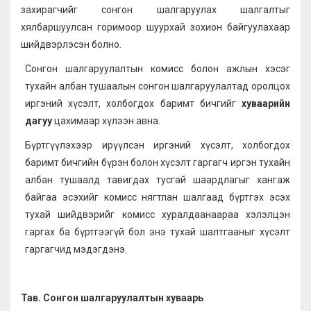
захирагчийг сонгон шалгаруулах шалгалтыг
хялбаршуулсан горимоор шуурхай зохион байгуулахаар
шийдвэрлэсэн болно.
Сонгон шалгаруулалтын комисс болон ажлын хэсэг
тухайн албан тушаалын сонгон шалгаруулалтад оролцох
иргэний хүсэлт, холбогдох баримт бичгийг
хуваарийн
дагуу
цахимаар хүлээн авна.
Бүртгүүлэхээр ирүүлсэн иргэний хүсэлт, холбогдох
баримт бичгийн бүрэн болон хүсэлт гаргагч иргэн тухайн
албан тушаалд тавигдах тусгай шаардлагыг хангаж
байгаа эсэхийг комисс нягтлан шалгаад бүртгэх эсэх
тухай шийдвэрийг комисс хуралдаанаараа хэлэлцэн
гаргах ба бүртгээгүй бол энэ тухай шалтгааныг хүсэлт
гаргагчид мэдэгдэнэ.
Тав. Сонгон шалгаруулалтын хуваарь