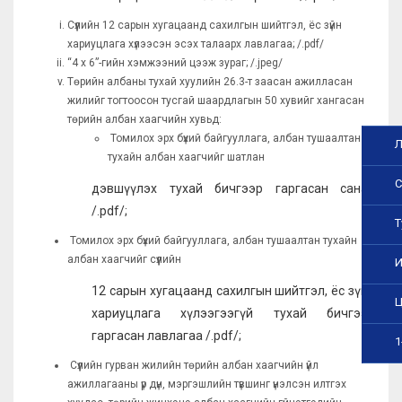
Сүүлийн 12 сарын хугацаанд сахилгын шийтгэл, ёс зүйн
хариуцлага хүлээсэн эсэх талаарх лавлагаа; /.pdf/
“4 х 6”-гийн хэмжээний цээж зураг; /.jpeg/
Төрийн албаны тухай хуулийн 26.3-т заасан ажилласан
жилийг тогтоосон тусгай шаардлагын 50 хувийг хангасан
төрийн албан хаагчийн хувьд:
Томилох эрх бүхий байгууллага, албан тушаалтан
Л
тухайн албан хаагчийг шатлан
С
дэвшүүлэх тухай бичгээр гаргасан санал
/.pdf/;
Т
Томилох эрх бүхий байгууллага, албан тушаалтан тухайн
албан хаагчийг сүүлийн
И
12 сарын хугацаанд сахилгын шийтгэл, ёс зүйн
Ц
хариуцлага хүлээгээгүй тухай бичгээр
гаргасан лавлагаа /.pdf/;
1
Сүүлийн гурван жилийн төрийн албан хаагчийн үйл
ажиллагааны үр дүн, мэргэшлийн түвшинг үнэлсэн илтгэх