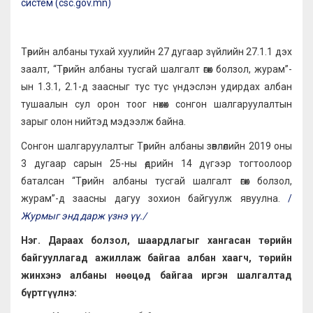
систем (csc.gov.mn)
Төрийн албаны тухай хуулийн 27 дугаар зүйлийн 27.1.1 дэх
заалт, “Төрийн албаны тусгай шалгалт өгөх болзол, журам”-
ын 1.3.1, 2.1-д заасныг тус тус үндэслэн удирдах албан
тушаалын сул орон тоог нөхөх сонгон шалгаруулалтын
зарыг олон нийтэд мэдээлж байна.
Сонгон шалгаруулалтыг Төрийн албаны зөвлөлийн 2019 оны
3 дугаар сарын 25-ны өдрийн 14 дүгээр тогтоолоор
баталсан “Төрийн албаны тусгай шалгалт өгөх болзол,
журам”-д заасны дагуу зохион байгуулж явуулна.
/
Журмыг энд дарж үзнэ үү./
Нэг. Дараах болзол, шаардлагыг хангасан төрийн
байгууллагад ажиллаж байгаа албан хаагч, төрийн
жинхэнэ албаны нөөцөд байгаа иргэн шалгалтад
бүртгүүлнэ: