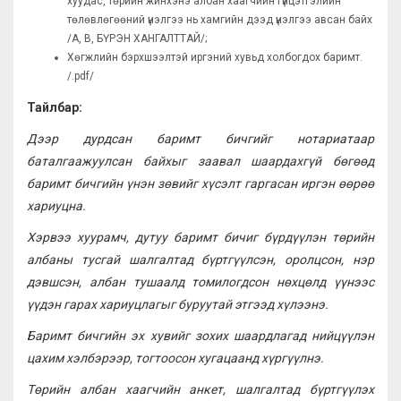
хуудас, төрийн жинхэнэ албан хаагчийн гүйцэтгэлийн
төлөвлөгөөний үнэлгээ нь хамгийн дээд үнэлгээ авсан байх
/A, B, БҮРЭН ХАНГАЛТТАЙ/;
Хөгжлийн бэрхшээлтэй иргэний хувьд холбогдох баримт.
/.pdf/
Тайлбар:
Дээр дурдсан баримт бичгийг нотариатаар
баталгаажуулсан байхыг заавал шаардахгүй бөгөөд
баримт бичгийн үнэн зөвийг хүсэлт гаргасан иргэн өөрөө
хариуцна.
Хэрвээ хуурамч, дутуу баримт бичиг бүрдүүлэн төрийн
албаны тусгай шалгалтад бүртгүүлсэн, оролцсон, нэр
дэвшсэн, албан тушаалд томилогдсон нөхцөлд үүнээс
үүдэн гарах хариуцлагыг буруутай этгээд хүлээнэ.
Баримт бичгийн эх хувийг зохих шаардлагад нийцүүлэн
цахим хэлбэрээр, тогтоосон хугацаанд хүргүүлнэ.
Төрийн албан хаагчийн анкет, шалгалтад бүртгүүлэх