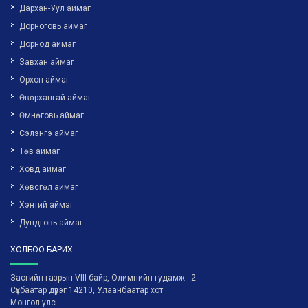
Дархан-Уул аймаг
Дорноговь аймаг
Дорнод аймаг
Завхан аймаг
Орхон аймаг
Өвөрхангай аймаг
Өмнөговь аймаг
Сэлэнгэ аймаг
Төв аймаг
Ховд аймаг
Хөвсгөл аймаг
Хэнтий аймаг
Дундговь аймаг
ХОЛБОО БАРИХ
Засгийн газрын VIII байр, Олимпийн гудамж - 2
Сүхбаатар дүүрэг 14210, Улаанбаатар хот
Монгол улс