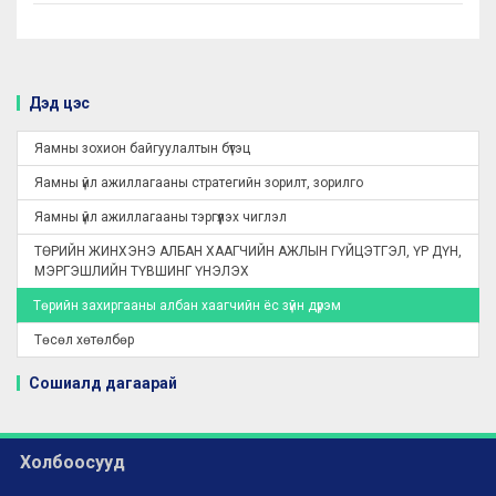
Дэд цэс
Яамны зохион байгуулалтын бүтэц
Яамны үйл ажиллагааны стратегийн зорилт, зорилго
Яамны үйл ажиллагааны тэргүүлэх чиглэл
ТӨРИЙН ЖИНХЭНЭ АЛБАН ХААГЧИЙН АЖЛЫН ГҮЙЦЭТГЭЛ, ҮР ДҮН,
МЭРГЭШЛИЙН ТҮВШИНГ ҮНЭЛЭХ
Төрийн захиргааны албан хаагчийн ёс зүйн дүрэм
Төсөл хөтөлбөр
Сошиалд дагаарай
Холбоосууд