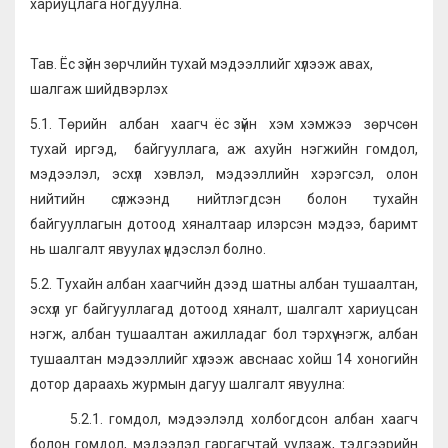
хариуцлага ногдуулна.
Тав. Ёс зүйн зөрчлийн тухай мэдээллийг хүлээж авах,
шалгаж шийдвэрлэх
5.1. Төрийн албан хаагч ёс зүйн хэм хэмжээ зөрчсөн
тухай иргэд, байгууллага, аж ахуйн нэгжийн гомдол,
мэдээлэл, эсхүл хэвлэл, мэдээллийн хэрэгсэл, олон
нийтийн сүлжээнд нийтлэгдсэн болон тухайн
байгууллагын дотоод хяналтаар илэрсэн мэдээ, баримт
нь шалгалт явуулах үндэслэл болно.
5.2. Тухайн албан хаагчийн дээд шатны албан тушаалтан,
эсхүл уг байгууллагад дотоод хяналт, шалгалт хариуцсан
нэгж, албан тушаалтан ажилладаг бол тэрхүү нэгж, албан
тушаалтан мэдээллийг хүлээж авснаас хойш 14 хоногийн
дотор дараахь журмын дагуу шалгалт явуулна:
5.2.1. гомдол, мэдээлэлд холбогдсон албан хаагч
болон гомдол, мэдээлэл гаргагчтай уулзаж, тэдгээрийн