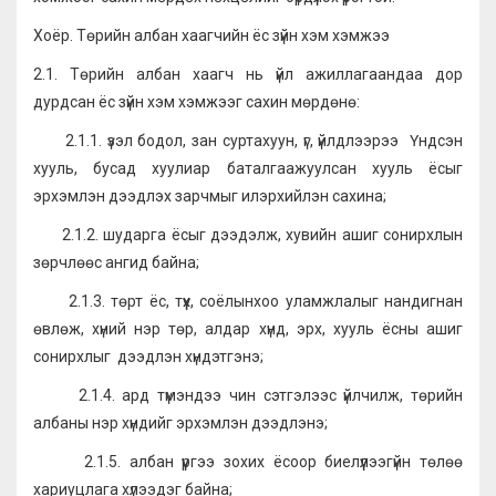
Хоёр. Төрийн албан хаагчийн ёс зүйн хэм хэмжээ
2.1. Төрийн албан хаагч нь үйл ажиллагаандаа дор
дурдсан ёс зүйн хэм хэмжээг сахин мөрдөнө:
2.1.1. үзэл бодол, зан суртахуун, үг, үйлдлээрээ Үндсэн
хууль, бусад хуулиар баталгаажуулсан хууль ёсыг
эрхэмлэн дээдлэх зарчмыг илэрхийлэн сахина;
2.1.2. шударга ёсыг дээдэлж, хувийн ашиг сонирхлын
зөрчлөөс ангид байна;
2.1.3. төрт ёс, түүх, соёлынхоо уламжлалыг нандигнан
өвлөж, хүний нэр төр, алдар хүнд, эрх, хууль ёсны ашиг
сонирхлыг дээдлэн хүндэтгэнэ;
2.1.4. ард түмэндээ чин сэтгэлээс үйлчилж, төрийн
албаны нэр хүндийг эрхэмлэн дээдлэнэ;
2.1.5. албан үүргээ зохих ёсоор биелүүлээгүйн төлөө
хариуцлага хүлээдэг байна;