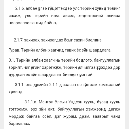
2.1.6. албан үүргээ гүйцэтгэхдээ улс төрийн хувьд төвийг
сахиж, улс төрийн нам, эвсэл, хөдөлгөөний аливаа
нөлөөллөөс ангид байна;
2.1.7. захирах, захирагдах ёсыг сахин биелүүлнэ.
Гурав. Төрийн албан хаагчид тавих ёс зүйн шаардлага
3.1. Төрийн албан хаагч нь төрийн бодлого, байгууллагын
зорилт, чиг үүргийг хэрэгжүүлж, төрийн үйлчилгээ үзүүлэхдээ дор
дурдсан ёс зүйн шаардлагыг биелүүлэх үүрэгтэй:
3.1.1. энэ дүрмийн 2.1.1-д заасан ёс зүйн хэм хэмжээний
хүрээнд:
3.1.1.а. Монгол Улсын Үндсэн хууль, бусад хууль
тогтоомж, эрх зүйн акт, байгууллагын хэмжээнд дагаж
мөрдөж байгаа соёл, дэг журам, дүрэм, зааврыг чанд
баримтлах;