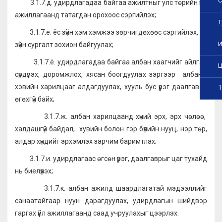
С
3.1.7.д. удирдлагадаа байгаа ажилтныг улс төрийн үйл
ажиллагаанд татагдан орохоос сэргийлэх;
Т
3.1.7.е. ёс зүйн хэм хэмжээ зөрчигдөхөөс сэргийлэх, ёс
И
зүйн сургалт зохион байгуулах;
3.1.7.ё. удирдлагадаа байгаа албан хаагчийг айлган
Ц
сүрдүүлэх, доромжлох, хясан боогдуулах зэргээр албаны
хэвийн харилцааг алдагдуулах, хууль бус үүрэг даалгавар
1
өгөхгүй байх;
3.1.7.ж. албан харилцаанд хүний эрх, эрх чөлөө,
халдашгүй байдал, хувийн болон гэр бүлийн нууц, нэр төр,
алдар хүндийг эрхэмлэх зарчим баримтлах;
3.1.7.и. удирдлагаас өгсөн үүрэг, даалгаврыг цаг тухайд
нь биелүүлэх;
3.1.7.к. албан ажилд шаардлагатай мэдээллийг
санаатайгаар нуун дарагдуулах, удирдлагын шийдвэр
гаргах үйл ажиллагаанд саад учруулахыг цээрлэх.