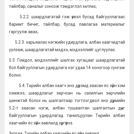
тайлбар, саналыг сонсож тэмдэглэл хөтлөх;
5.2.2. шаардлагатай гэж үзвэл бусад байгууллагаас
баримт бичиг, тайлбар, бусад лавлагаа материалыг
гаргуулж авах;
5.2.3. харьяалах нэгжийн удирдлага, албан хаагчидтай
уулзаж, шаардлагатай мэдээ, мэдээллийг цуглуулах.
5.3. Гомдол, мэдээллийг шалгах хугацааг шаардлагатай
бол байгууллагын удирдлага нэг удаа 14 хоногоор сунгаж
болно.
5.4. Төрийн албан хаагч энэ дүрэмд заасан ёс зүйн хэм
хэмжээ, шаардлагыг зөрчсөн нь сахилгын зөрчлийн
шинжтэй болох нь шалгалтаар тогтоогдвол энэ дүрмийн
5.2-т заасан нэгж, албан тушаалтан шалгалтын дүнг
байгууллагын удирдлагад танилцуулан Төрийн албан
хаагчийн ёс зүйн зөвлөлд хүргүүлнэ.
Зургаа. Төрийн албан хаагчийн ёс зүйн зөвлөл