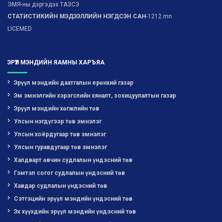
ЭМЯ-ны дэргэдэх ТАЗСЗ
СТАТИСТИКИЙН МЭДЭЭЛЛИЙН НЭГДСЭН САН
-1212.mn
LICEMED
ЭРҮҮЛ МЭНДИЙН ЯАМНЫ ХАРЪЯА
Эрүүл мэндийн даатгалын ерөнхий газар
Эм эмнэлгийн хэрэгслийн хяналт, зохицуулалтын газар
Эрүүл мэндийн хөгжлийн төв
Улсын нэгдүгээр төв эмнэлэг
Улсын хоёрдугаар төв эмнэлэг
Улсын гуравдугаар төв эмнэлэг
Халдварт өвчин судлалын үндэсний төв
Гэмтэл согог судлалын үндэсний төв
Хавдар судлалын үндэсний төв
Сэтгэцийн эрүүл мэндийн үндэсний төв
Эх хүүхдийн эрүүл мэндийн үндэсний төв