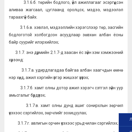
3.1.6.б. төрийн бодлого, үйл ажиллагааг эсэргүүцсэн
аливаа жагсаал, цуглаанд оролцох, мэдээ, мэдээлэл
тараахгүй байх.
3.1.6.в. хэвлэл, мэдээллийн хэрэгслээр төр, засгийн
бодлоготой холбогдсон асуудлаар зөвхөн албан ёсны
байр суурийг илэрхийлэх;
3.1.7. энэ дүрмийн 2.1.7-д заасан ёс зүйн хэм хэмжээний
хүрээнд:
3.1.7.а. удирдлагадаа байгаа албан хаагчдын өмнө
нэр хүнд, ажил хэргийн үлгэр жишээг үзүүлэх;
3.1.7.б. хамт олны дотор ажил хэрэгч сэтгэл зүйн уур
амьсгалыг бүрдүүлэх;
3.1.7.в. хамт олны дунд ашиг сонирхлын зөрчил
үүсэхээс сэргийлэх, зөрчлийг зохицуулах;
Л
3.1.7.г. авлигын орчин үүсэхээс урьдчилан сэргийлэх;