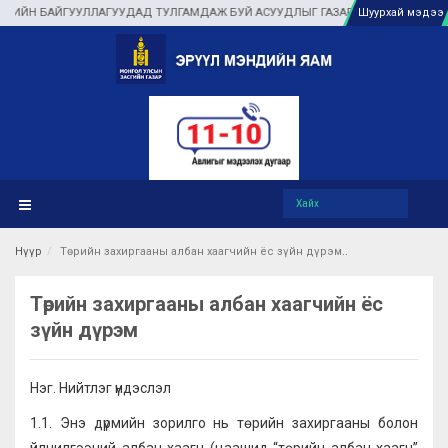
АЙГУУЛЛАГУУДАД ТУЛГАМДАЖ БУЙ АСУУДЛЫГ ГАЗАР ДЭЭР НЬ ШУУРХАЙ ШИЙДВ
Шуурхай мэдээ
Нүүр
Төрийн захиргааны албан хаагчийн ёс зүйн дүрэм
Төрийн захиргааны албан хаагчийн ёс
зүйн дүрэм
Нэг. Нийтлэг үндэслэл
1.1. Энэ дүрмийн зорилго нь төрийн захиргааны болон