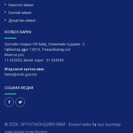
Хөвсгөл аймаг
Хэнтий аймаг
Дундговь аймаг
ХОЛБОО БАРИХ
Засгийн газрын VIII байр, Олимпийн гудамж - 2
Сүхбаатар дүүрэг 14210, Улаанбаатар хот
Монгол улс
11-323002, Бичиг хэрэг : 51-263695
Мэдээлэл хүлээн авах
letter@moh.gov.mn
СОШИАЛ МЕДИА
© 2026. ЭРҮҮЛ МЭНДИЙН ЯАМ - Зохиогчийн бүх эрх хуулиар
хамгаалагдсан болно.