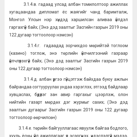
3.1.4.в. гадаад улсад албан томилолтоор ажиллах
хугацаандаа дипломат ёс жаягийг чанд баримталж,
Монгол Улсын нэр хүндэд харшилсан аливаа үйлдэл
гаргахгүй байх; (Энэ дэд заалтыг Засгийн газрын 2019 оны
122 дугаар тогтоолоор нэмсэн)
3.1.4.г. гадаадад зорчихдоо мөрийтэй тоглоом
(казино) тоглож, энэ төрлийн үйлчилгээний газраар
үйлчлүүлэхгүй байх; (Энэ дэд заалтыг Засгийн газрын 2019
оны 122 дугаар тогтоолоор нэмсэн)
3.1.4.д. албан үүргээ гүйцэтгэж байхдаа буюу ажлын
байрандаа согтууруулах ундаа хэрэглэх, этгээд байдлаар
хувцаслах, бүдүүлэг зан авир гаргахыг цээрлэж, олон
нийтийн газарт мөрдөх дэг журмыг сахих; (Энэ дэд
заалтын дугаарыг Засгийн газрын 2019 оны 122 дугаар
тогтоолоор өөрчилсөн)
3.1.4.е. төрийн байгууллагаас явуулж байгаа бодлого,
хууль ёсны үйл ажиллагааг үл эсэргүүцэх, үндэслэлгүй мэдээ,