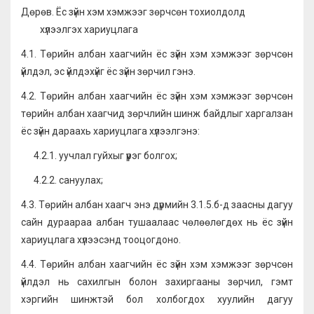
Дөрөв. Ёс зүйн хэм хэмжээг зөрчсөн тохиолдолд
хүлээлгэх хариуцлага
4.1. Төрийн албан хаагчийн ёс зүйн хэм хэмжээг зөрчсөн
үйлдэл, эс үйлдэхүйг ёс зүйн зөрчил гэнэ.
4.2. Төрийн албан хаагчийн ёс зүйн хэм хэмжээг зөрчсөн
төрийн албан хаагчид зөрчлийн шинж байдлыг харгалзан
ёс зүйн дараахь хариуцлага хүлээлгэнэ:
4.2.1. уучлал гуйхыг үүрэг болгох;
4.2.2. сануулах;
4.3. Төрийн албан хаагч энэ дүрмийн 3.1.5.б-д заасны дагуу
сайн дураараа албан тушаалаас чөлөөлөгдөх нь ёс зүйн
хариуцлага хүлээсэнд тооцогдоно.
4.4. Төрийн албан хаагчийн ёс зүйн хэм хэмжээг зөрчсөн
үйлдэл нь сахилгын болон захиргааны зөрчил, гэмт
хэргийн шинжтэй бол холбогдох хуулийн дагуу