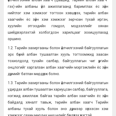
үйлчилгээний албан хаагч (цаашид “төрийн албан хаагч”
гэх)-ийн албаны үйл ажиллагаанд баримтлах ёс зүйн
нийтлэг хэм хэмжээг тогтоон хэвшүүлэх, төрийн албан
хаагчийн ёс зүйн хэм хэмжээг зөрчсөн тухай иргэн,
хуулийн этгээдийн гомдол, мэдээллийг хянан
шийдвэрлэхтэй холбогдсон харилцааг зохицуулахад
оршино.
1.2. Төрийн захиргааны болон үйлчилгээний байгууллагын
эрх бүхий албан тушаалтан хууль тогтоомжид заасан
тохиолдолд тухайн салбар, байгууллагын чиг үүргийн
онцлогийг харгалзан албан хаагчийн мэргэжлийн ёс зүйн
дүрмийг батлан мөрдүүлж болно.
1.3. Төрийн захиргааны болон үйлчилгээний байгууллагын
удирдах албан тушаалтан хариуцсан салбар, байгууллага,
нэгжид ажиллаж байгаа төрийн албан хаагчийн ёс зүйн
байдалд хяналт тавьж, төрийн албан хаагч Төрийн
албаны тухай хууль болон энэ дүрмээр хүлээсэн хэм
хэмжээг сахин мөрдөх нөхцөлийг бүрдүүлэх үүрэгтэй.