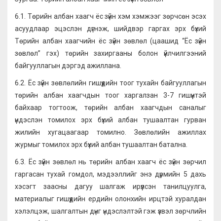
6.1. Төрийн албан хаагч ёс зүйн хэм хэмжээг зөрчсөн эсэх
асуудлаар эцэслэн дүгнэж, шийдвэр гаргах эрх бүхий
Төрийн албан хаагчийн ёс зүйн зөвлөл (цаашид “Ёс зүйн
зөвлөл” гэх) төрийн захиргааны болон үйлчилгээний
байгууллагын дэргэд ажиллана.
6.2. Ёс зүйн зөвлөлийн гишүүдийн тоог тухайн байгууллагын
төрийн албан хаагчдын тоог харгалзан 3-7 гишүүнтэй
байхаар тогтоож, төрийн албан хаагчдын саналыг
үндэслэн томилох эрх бүхий албан тушаалтан гурван
жилийн хугацаагаар томилно. Зөвлөлийн ажиллах
журмыг томилох эрх бүхий албан тушаалтан батална.
6.3. Ёс зүйн зөвлөл нь төрийн албан хаагч ёс зүйн зөрчил
гаргасан тухай гомдол, мэдээллийг энэ дүрмийн 5 дахь
хэсэгт заасны дагуу шалгаж ирүүлсэн танилцуулга,
материалыг гишүүдийн ердийн олонхийн ирцтэй хуралдан
хэлэлцэж, шалгалтын дүнг үндэслэлтэй гэж үзвэл зөрчлийн