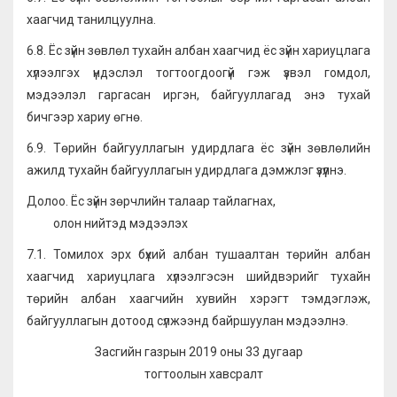
хаагчид танилцуулна.
6.8. Ёс зүйн зөвлөл тухайн албан хаагчид ёс зүйн хариуцлага
хүлээлгэх үндэслэл тогтоогдоогүй гэж үзвэл гомдол,
мэдээлэл гаргасан иргэн, байгууллагад энэ тухай
бичгээр хариу өгнө.
6.9. Төрийн байгууллагын удирдлага ёс зүйн зөвлөлийн
ажилд тухайн байгууллагын удирдлага дэмжлэг үзүүлнэ.
Долоо. Ёс зүйн зөрчлийн талаар тайлагнах,
олон нийтэд мэдээлэх
7.1. Томилох эрх бүхий албан тушаалтан төрийн албан
хаагчид хариуцлага хүлээлгэсэн шийдвэрийг тухайн
төрийн албан хаагчийн хувийн хэрэгт тэмдэглэж,
байгууллагын дотоод сүлжээнд байршуулан мэдээлнэ.
Засгийн газрын 2019 оны 33 дугаар
тогтоолын хавсралт