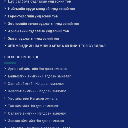
Цус сэлбэлт судлалын үндэсний төв
Нийгмийн эрүүл мэндийн үндэсний төв
Геронтологийн үндэсний төв
Зоонозийн өвчин судлалын үндэсний төв
Арьс өвчин судлалын үндэсний төв
Эмгэг судлалын үндэсний төв
ЭРҮҮЛ МЭНДИЙН ЯАМНЫ ХАРЪЯА ХҮҮХДИЙН ТӨВ СУВИЛАЛ
НЭГДСЭН ЭМНЭЛГҮҮД
Архангай аймгийн Нэгдсэн эмнэлэг
Баян-Өлгий аймгийн Нэгдсэн эмнэлэг
Хэнтий аймгийн Нэгдсэн эмнэлэг
Хөвсгөл аймгийн Нэгдсэн эмнэлэг
Увс аймгийн Нэгдсэн эмнэлэг
Төв аймгийн Нэгдсэн эмнэлэг
Сэлэнгэ аймгийн Нэгдсэн эмнэлэг
Завхан аймгийн Нэгдсэн эмнэлэг