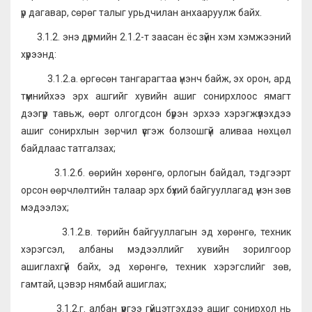
үр дагавар, сөрөг талыг урьдчилан анхааруулж байх.
3.1.2. энэ дүрмийн 2.1.2-т заасан ёс зүйн хэм хэмжээний
хүрээнд:
3.1.2.а. өргөсөн тангарагтаа үнэнч байж, эх орон, ард
түмнийхээ эрх ашгийг хувийн ашиг сонирхлоос ямагт
дээгүүр тавьж, өөрт олгогдсон бүрэн эрхээ хэрэгжүүлэхдээ
ашиг сонирхлын зөрчил үүсгэж болзошгүй аливаа нөхцөл
байдлаас татгалзах;
3.1.2.б. өөрийн хөрөнгө, орлогын байдал, тэдгээрт
орсон өөрчлөлтийн талаар эрх бүхий байгууллагад үнэн зөв
мэдээлэх;
3.1.2.в. төрийн байгууллагын эд хөрөнгө, техник
хэрэгсэл, албаны мэдээллийг хувийн зорилгоор
ашиглахгүй байх, эд хөрөнгө, техник хэрэгслийг зөв,
гамтай, цэвэр нямбай ашиглах;
3.1.2.г. албан үүргээ гүйцэтгэхдээ ашиг сонирхол нь