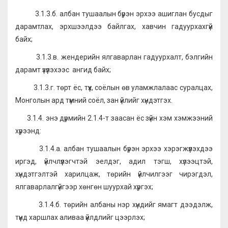
3.1.3.б. албан тушаалын бүрэн эрхээ ашиглан бусдыг
дарамтлах, эрхшээлдээ байлгах, хавчин гадуурхахгүй
байх;
3.1.3.в. жендерийн ялгаварлан гадуурхалт, бэлгийн
дарамт үзүүлэхээс ангид байх;
3.1.3.г. төрт ёс, түүх, соёлын өв уламжлалаас суралцах,
Монголын ард түмний соёл, зан үйлийг хүндэтгэх.
3.1.4. энэ дүрмийн 2.1.4-т заасан ёс зүйн хэм хэмжээний
хүрээнд:
3.1.4.а. албан тушаалын бүрэн эрхээ хэрэгжүүлэхдээ
иргэд, үйлчлүүлэгчтэй эелдэг, адил тэгш, хүлээцтэй,
хүндэтгэлтэй харилцаж, төрийн үйлчилгээг чирэгдэл,
ялгаварлалгүйгээр хөнгөн шуурхай хүргэх;
3.1.4.б. төрийн албаны нэр хүндийг ямагт дээдэлж,
түүнд харшлах аливаа үйлдлийг цээрлэх;