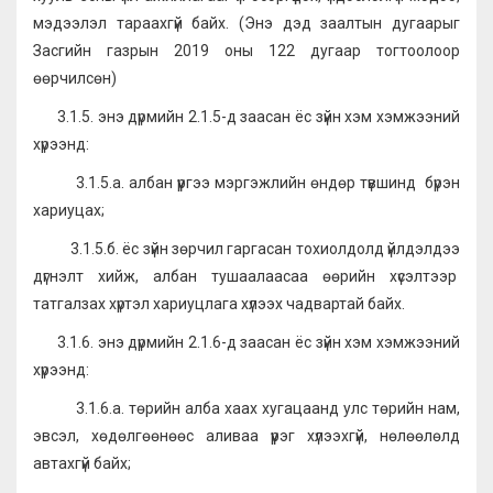
мэдээлэл тараахгүй байх. (Энэ дэд заалтын дугаарыг
Засгийн газрын 2019 оны 122 дугаар тогтоолоор
өөрчилсөн)
3.1.5. энэ дүрмийн 2.1.5-д заасан ёс зүйн хэм хэмжээний
хүрээнд:
3.1.5.а. албан үүргээ мэргэжлийн өндөр түвшинд бүрэн
хариуцах;
3.1.5.б. ёс зүйн зөрчил гаргасан тохиолдолд үйлдэлдээ
дүгнэлт хийж, албан тушаалаасаа өөрийн хүсэлтээр
татгалзах хүртэл хариуцлага хүлээх чадвартай байх.
3.1.6. энэ дүрмийн 2.1.6-д заасан ёс зүйн хэм хэмжээний
хүрээнд:
3.1.6.а. төрийн алба хаах хугацаанд улс төрийн нам,
эвсэл, хөдөлгөөнөөс аливаа үүрэг хүлээхгүй, нөлөөлөлд
автахгүй байх;