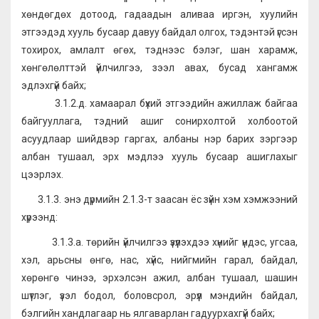
хөндөгдөх дотоод, гадаадын аливаа иргэн, хуулийн
этгээдэд хууль бусаар давуу байдал олгох, тэдэнтэй үгсэн
тохирох, амлалт өгөх, тэднээс бэлэг, шан харамж,
хөнгөлөлттэй үйлчилгээ, зээл авах, бусад хангамж
эдлэхгүй байх;
3.1.2.д. хамаарал бүхий этгээдийн ажиллаж байгаа
байгууллага, тэдний ашиг сонирхолтой холбоотой
асуудлаар шийдвэр гаргах, албаны нэр барих зэргээр
албан тушаал, эрх мэдлээ хууль бусаар ашиглахыг
цээрлэх.
3.1.3. энэ дүрмийн 2.1.3-т заасан ёс зүйн хэм хэмжээний
хүрээнд:
3.1.3.а. төрийн үйлчилгээ үзүүлэхдээ хүнийг үндэс, угсаа,
хэл, арьсны өнгө, нас, хүйс, нийгмийн гарал, байдал,
хөрөнгө чинээ, эрхэлсэн ажил, албан тушаал, шашин
шүтлэг, үзэл бодол, боловсрол, эрүүл мэндийн байдал,
бэлгийн хандлагаар нь ялгаварлан гадуурхахгүй байх;