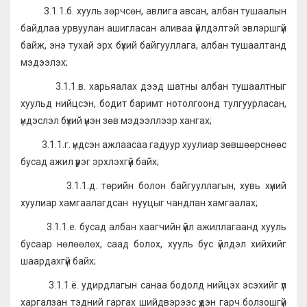
3.1.1.б. хууль зөрчсөн, авлига авсан, албан тушаалын
байдлаа урвуулан ашигласан аливаа үйлдэлтэй эвлэршгүй
байж, энэ тухай эрх бүхий байгууллага, албан тушаалтанд
мэдээлэх;
3.1.1.в. харьяалах дээд шатны албан тушаалтныг
хуульд нийцсэн, бодит баримт нотолгоонд тулгуурласан,
үндэслэл бүхий үнэн зөв мэдээллээр хангах;
3.1.1.г. үндсэн ажлаасаа гадуур хуулиар зөвшөөрснөөс
бусад ажил үүрэг эрхлэхгүй байх;
3.1.1.д. төрийн болон байгууллагын, хувь хүний
хуулиар хамгаалагдсан нууцыг чандлан хамгаалах;
3.1.1.е. бусад албан хаагчийн үйл ажиллагаанд хууль
бусаар нөлөөлөх, саад болох, хууль бус үйлдэл хийхийг
шаардахгүй байх;
3.1.1.ё. удирдлагын санаа бодолд нийцэх эсэхийг үл
харгалзан тэдний гаргах шийдвэрээс үүдэн гарч болзошгүй