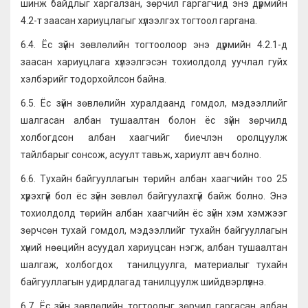
шинж байдлыг харгалзан, зөрчил гаргагчид энэ дүрмийн
4.2-т заасан хариуцлагыг хүлээлгэх тогтоол гаргана.
6.4. Ёс зүйн зөвлөлийн тогтоолоор энэ дүрмийн 4.2.1-д
заасан хариуцлага хүлээлгэсэн тохиолдолд уучлал гуйх
хэлбэрийг тодорхойлсон байна.
6.5. Ёс зүйн зөвлөлийн хуралдаанд гомдол, мэдээллийг
шалгасан албан тушаалтан болон ёс зүйн зөрчилд
холбогдсон албан хаагчийг биечлэн оролцуулж
тайлбарыг сонсож, асуулт тавьж, хариулт авч болно.
6.6. Тухайн байгууллагын төрийн албан хаагчийн тоо 25
хүрэхгүй бол ёс зүйн зөвлөл байгуулахгүй байж болно. Энэ
тохиолдолд төрийн албан хаагчийн ёс зүйн хэм хэмжээг
зөрчсөн тухай гомдол, мэдээллийг тухайн байгууллагын
хүний нөөцийн асуудал хариуцсан нэгж, албан тушаалтан
шалгаж, холбогдох танилцуулга, материалыг тухайн
байгууллагын удирдлагад танилцуулж шийдвэрлүүлнэ.
6.7. Ёс зүйн зөвлөлийн тогтоолыг зөрчил гаргасан албан