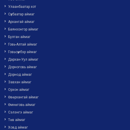
Улаанбаатар хот
Сүхбаатар аймаг
Архангай аймаг
Баянхонгор аймаг
Булган аймаг
Говь-Алтай аймаг
Говьсүмбэр аймаг
Дархан-Уул аймаг
Дорноговь аймаг
Дорнод аймаг
Завхан аймаг
Орхон аймаг
Өвөрхангай аймаг
Өмнөговь аймаг
Сэлэнгэ аймаг
Төв аймаг
Ховд аймаг