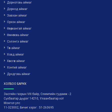
Дорноговь аймаг
Дорнод аймаг
Завхан аймаг
Орхон аймаг
Өвөрхангай аймаг
Өмнөговь аймаг
Сэлэнгэ аймаг
Төв аймаг
Ховд аймаг
Хөвсгөл аймаг
Хэнтий аймаг
Дундговь аймаг
ХОЛБОО БАРИХ
Засгийн газрын VIII байр, Олимпийн гудамж - 2
Сүхбаатар дүүрэг 14210, Улаанбаатар хот
Монгол улс
11-323002, Бичиг хэрэг : 51-263695