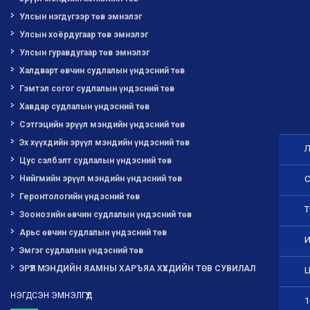
Улсын нэгдүгээр төв эмнэлэг
Улсын хоёрдугаар төв эмнэлэг
Улсын гуравдугаар төв эмнэлэг
Халдварт өвчин судлалын үндэсний төв
Гэмтэл согог судлалын үндэсний төв
Хавдар судлалын үндэсний төв
Сэтгэцийн эрүүл мэндийн үндэсний төв
Эх хүүхдийн эрүүл мэндийн үндэсний төв
Л
Цус сэлбэлт судлалын үндэсний төв
Нийгмийн эрүүл мэндийн үндэсний төв
С
Геронтологийн үндэсний төв
Т
Зоонозийн өвчин судлалын үндэсний төв
Арьс өвчин судлалын үндэсний төв
И
Эмгэг судлалын үндэсний төв
ЭРҮҮЛ МЭНДИЙН ЯАМНЫ ХАРЪЯА ХҮҮХДИЙН ТӨВ СУВИЛАЛ
Ц
НЭГДСЭН ЭМНЭЛГҮҮД
1