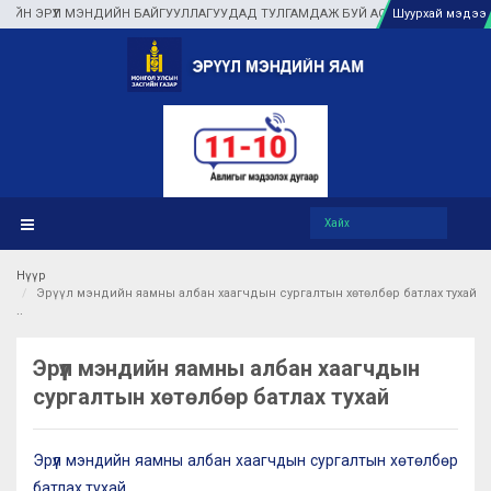
Н ЭРҮҮЛ МЭНДИЙН БАЙГУУЛЛАГУУДАД ТУЛГАМДАЖ БУЙ АСУУДЛЫГ ГАЗАР ДЭЭ
Шуурхай мэдээ
Нүүр
Эрүүл мэндийн яамны албан хаагчдын сургалтын хөтөлбөр батлах тухай
Эрүүл мэндийн яамны албан хаагчдын
сургалтын хөтөлбөр батлах тухай
Эрүүл мэндийн яамны албан хаагчдын сургалтын хөтөлбөр
батлах тухай