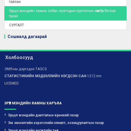
тайлан
Эрүүл мэндийн яамны албан хаагчдын сургалтын хөтөлбөр батлах
тухай
СУРГАЛТ
Сошиалд дагаарай
Холбоосууд
ЭМЯ-ны дэргэдэх ТАЗСЗ
СТАТИСТИКИЙН МЭДЭЭЛЛИЙН НЭГДСЭН САН
-1212.mn
LICEMED
ЭРҮҮЛ МЭНДИЙН ЯАМНЫ ХАРЪЯА
Эрүүл мэндийн даатгалын ерөнхий газар
Эм эмнэлгийн хэрэгслийн хяналт, зохицуулалтын газар
Эрүүл мэндийн хөгжлийн төв