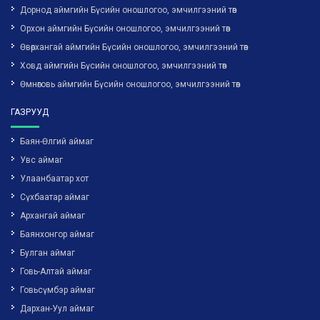
Дорнод аймгийн Бүсийн оношлогоо, эмчилгээний төв
Орхон аймгийн Бүсийн оношлогоо, эмчилгээний төв
Өвөрхангай аймгийн Бүсийн оношлогоо, эмчилгээний төв
Ховд аймгийн Бүсийн оношлогоо, эмчилгээний төв
Өмнөговь аймгийн Бүсийн оношлогоо, эмчилгээний төв
ГАЗРУУД
Баян-Өлгий аймаг
Увс аймаг
Улаанбаатар хот
Сүхбаатар аймаг
Архангай аймаг
Баянхонгор аймаг
Булган аймаг
Говь-Алтай аймаг
Говьсүмбэр аймаг
Дархан-Уул аймаг