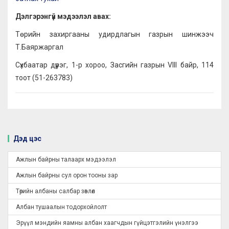
Дэлгэрэнгүй мэдээлэл авах:
Төрийн захиргааны удирдлагын газрын шинжээч
Т.Баяржаргал
Сүхбаатар дүүрэг, 1-р хороо, Засгийн газрын VIII байр, 114
тоот (51-263783)
Дэд цэс
Ажлын байрны талаарх мэдээлэл
Ажлын байрны сул орон тооны зар
Төрийн албаны салбар зөвлөл
Албан тушаалын тодорхойлолт
Эрүүл мэндийн яамны албан хаагчдын гүйцэтгэлийн үнэлгээ