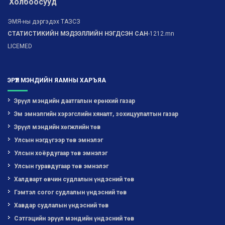
Холбоосууд
ЭМЯ-ны дэргэдэх ТАЗСЗ
СТАТИСТИКИЙН МЭДЭЭЛЛИЙН НЭГДСЭН САН
-1212.mn
LICEMED
ЭРҮҮЛ МЭНДИЙН ЯАМНЫ ХАРЪЯА
Эрүүл мэндийн даатгалын ерөнхий газар
Эм эмнэлгийн хэрэгслийн хяналт, зохицуулалтын газар
Эрүүл мэндийн хөгжлийн төв
Улсын нэгдүгээр төв эмнэлэг
Улсын хоёрдугаар төв эмнэлэг
Улсын гуравдугаар төв эмнэлэг
Халдварт өвчин судлалын үндэсний төв
Гэмтэл согог судлалын үндэсний төв
Хавдар судлалын үндэсний төв
Сэтгэцийн эрүүл мэндийн үндэсний төв