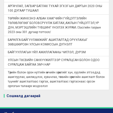
АРГАЧЛАЛ, ЗАГВАР БАТЛАХ ТУХАЙ ЗГХЭГ-ЫН ДАРГЫН 2020 ОНЫ
100 ДУГААР ТУШААЛ
ТӨРИЙН ЖИНХЭНЭ АЛБАН ХААГЧИЙН ГҮЙЦЭТГЭЛИЙН
ТӨЛӨВЛӨГӨӨГ БОЛОВСРУУЛЖ БАТЛАХ,АЖЛЫН ГҮЙЦЭТГЭЛ,ҮР
ДҮН, МЭРГЭШЛИЙН ТҮВШИНГ ҮНЭЛЭХ ЖУРАМ /Засгийн газрын
2023 оны 301 дугаар тогтоол/
БАРИЛГА БАЙГУУЛАМЖИЙГ АШИГЛАЛТАД ОРУУЛАХЫГ
ЗӨВШӨӨРСӨН УЛСЫН КОМИССЫН ДҮГНЭЛТ
БАЙГУУЛЛАГЫН ҮЙЛ АЖИЛЛАГААНЫ ЧИГЛЭЛ, ДҮРЭМ
УЛСЫН ТӨСВИЙН САНХҮҮЖИЛТЭЭР СУРАЛЦСАН БОЛОН ОДОО
СУРАЛЦАЖ БАЙГАА ЭМЧ НАР
Төрийн болон орон нутгийн өмчийн хөрөнгийг хүн, хуулийн этгээдэд
ашиглуулах, шилжүүлэх, хувьчлах, төсвийн хөрөнгийн ашиглалт болон
түүнийг ашиглалтаас гаргах, ашиглалтаас гаргаснаас орсон
орлогын талаарх мэдээлэл
Сошиалд дагаарай