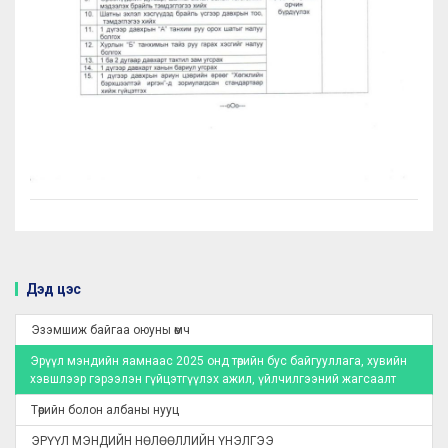
Дэд цэс
Эзэмшиж байгаа оюуны өмч
Эрүүл мэндийн яамнаас 2025 онд төрийн бус байгууллага, хувийн
хэвшлээр гэрээлэн гүйцэтгүүлэх ажил, үйлчилгээний жагсаалт
Төрийн болон албаны нууц
ЭРҮҮЛ МЭНДИЙН НӨЛӨӨЛЛИЙН ҮНЭЛГЭЭ