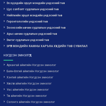
Эх хүүхдийн эрүүл мэндийн үндэсний төв
Цус сэлбэлт судлалын үндэсний төв
Нийгмийн эрүүл мэндийн үндэсний төв
Геронтологийн үндэсний төв
Зоонозийн өвчин судлалын үндэсний төв
Арьс өвчин судлалын үндэсний төв
Эмгэг судлалын үндэсний төв
ЭРҮҮЛ МЭНДИЙН ЯАМНЫ ХАРЪЯА ХҮҮХДИЙН ТӨВ СУВИЛАЛ
НЭГДСЭН ЭМНЭЛГҮҮД
Архангай аймгийн Нэгдсэн эмнэлэг
Баян-Өлгий аймгийн Нэгдсэн эмнэлэг
Хэнтий аймгийн Нэгдсэн эмнэлэг
Хөвсгөл аймгийн Нэгдсэн эмнэлэг
Увс аймгийн Нэгдсэн эмнэлэг
Төв аймгийн Нэгдсэн эмнэлэг
Сэлэнгэ аймгийн Нэгдсэн эмнэлэг