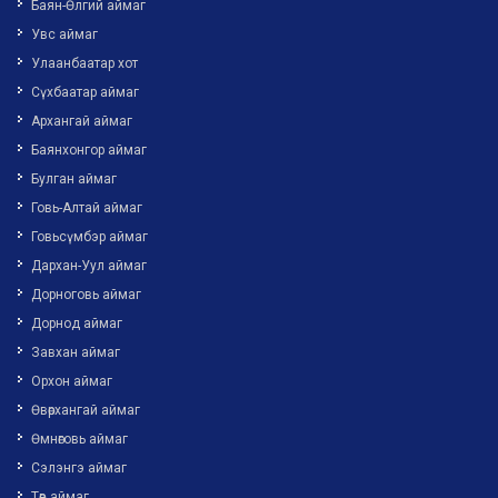
Баян-Өлгий аймаг
Увс аймаг
Улаанбаатар хот
Сүхбаатар аймаг
Архангай аймаг
Баянхонгор аймаг
Булган аймаг
Говь-Алтай аймаг
Говьсүмбэр аймаг
Дархан-Уул аймаг
Дорноговь аймаг
Дорнод аймаг
Завхан аймаг
Орхон аймаг
Өвөрхангай аймаг
Өмнөговь аймаг
Сэлэнгэ аймаг
Төв аймаг