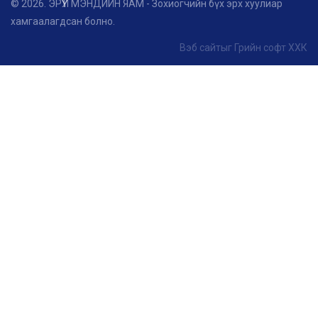
© 2026. ЭРҮҮЛ МЭНДИЙН ЯАМ - Зохиогчийн бүх эрх хуулиар
хамгаалагдсан болно.
Вэб сайт
ыг
Грийн софт ХХК