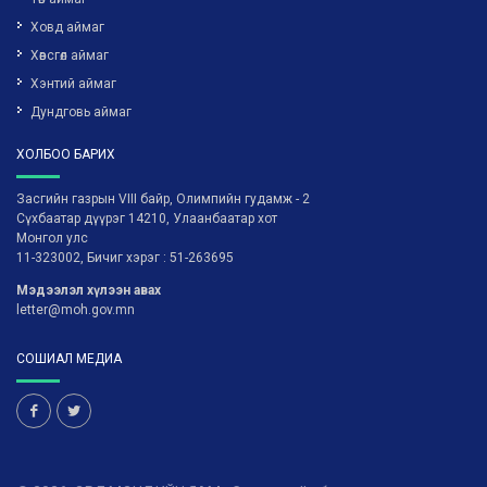
Ховд аймаг
Хөвсгөл аймаг
Хэнтий аймаг
Дундговь аймаг
ХОЛБОО БАРИХ
Засгийн газрын VIII байр, Олимпийн гудамж - 2
Сүхбаатар дүүрэг 14210, Улаанбаатар хот
Монгол улс
11-323002, Бичиг хэрэг : 51-263695
Мэдээлэл хүлээн авах
letter@moh.gov.mn
СОШИАЛ МЕДИА