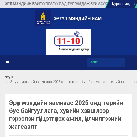
ҮЛ МЭНДИЙН БАЙГУУЛЛАГУУДАД ТУЛГАМДАЖ БУЙ АСУУДЛЫГ ГАЗАР ДЭЭР НЬ 
Шуурхай мэдээ
Нүүр
Эрүүл мэндийн яамнаас 2025 онд төрийн бус байгууллага, хувийн хэвшлэ
Эрүүл мэндийн яамнаас 2025 онд төрийн
бус байгууллага, хувийн хэвшлээр
гэрээлэн гүйцэтгүүлэх ажил, үйлчилгээний
жагсаалт