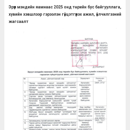
Эрүүл мэндийн яамнаас 2025 онд төрийн бус байгууллага,
хувийн хэвшлээр гэрээлэн гүйцэтгүүлэх ажил, үйлчилгээний
жагсаалт