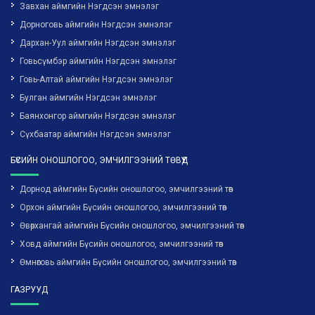
Завхан аймгийн Нэгдсэн эмнэлэг
Дорноговь аймгийн Нэгдсэн эмнэлэг
Дархан-Уул аймгийн Нэгдсэн эмнэлэг
Говьсүмбэр аймгийн Нэгдсэн эмнэлэг
Говь-Алтай аймгийн Нэгдсэн эмнэлэг
Булган аймгийн Нэгдсэн эмнэлэг
Баянхонгор аймгийн Нэгдсэн эмнэлэг
Сүхбаатар аймгийн Нэгдсэн эмнэлэг
БҮСИЙН ОНОШЛОГОО, ЭМЧИЛГЭЭНИЙ ТӨВҮҮД
Дорнод аймгийн Бүсийн оношлогоо, эмчилгээний төв
Орхон аймгийн Бүсийн оношлогоо, эмчилгээний төв
Өвөрхангай аймгийн Бүсийн оношлогоо, эмчилгээний төв
Ховд аймгийн Бүсийн оношлогоо, эмчилгээний төв
Өмнөговь аймгийн Бүсийн оношлогоо, эмчилгээний төв
ГАЗРУУД