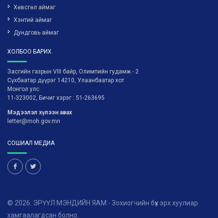
Хөвсгөл аймаг
Хэнтий аймаг
Дундговь аймаг
ХОЛБОО БАРИХ
Засгийн газрын VIII байр, Олимпийн гудамж - 2
Сүхбаатар дүүрэг 14210, Улаанбаатар хот
Монгол улс
11-323002, Бичиг хэрэг : 51-263695
Мэдээлэл хүлээн авах
letter@moh.gov.mn
СОШИАЛ МЕДИА
© 2026. ЭРҮҮЛ МЭНДИЙН ЯАМ - Зохиогчийн бүх эрх хуулиар
хамгаалагдсан болно.