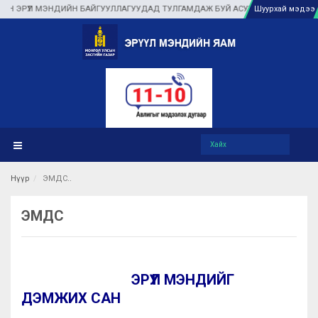
ЭРҮҮЛ МЭНДИЙН БАЙГУУЛЛАГУУДАД ТУЛГАМДАЖ БУЙ АСУУДЛЫГ ГАЗАР ДЭЭР Н
Шуурхай мэдээ
Нүүр
ЭМДС
ЭМДС
ЭРҮҮЛ МЭНДИЙГ
ДЭМЖИХ САН