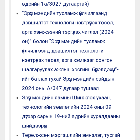
өдрийн 1а/3027 дугаартай)
“Эрүүл мэндийн тусламж үйлчилгээнд
дэвшилтэт технологи нэвтрүүлэх төсөл,
арга хэмжээний тэргүүлэх чиглэл (2024
он)” болон “Эрүүл мэндийн тусламж
үйлчилгээнд дэвшилтэт технологи
нэвтрүүлэх төсөл, арга хэмжээг сонгон
шалгаруулах ажлын хэсгийн бүрэлдэхүүн”-
ийг батлах тухай Эрүүл мэндийн сайдын
2024 оны А/347 дугаар тушаал
Эрүүл мэндийн яамны Шинжлэх ухаан,
технологийн зөвлөлийн 2024 оны 09
дүгээр сарын 19-ний өдрийн хуралдааны
шийдвэрүүд
Төрөлжсөн мэргэшлийн эмнэлэг, тусгай