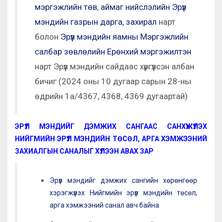
мэргэжлийн төв
,
аймаг нийслэлийн Эрүүл
мэндийн газрын дарга, захирал
нарт
болон
Эрүүл мэндийн яамны Мэргэжлийн
салбар зөвлөлийн Ерөнхий мэргэжилтэн
нарт Эрүүл мэндийн сайдаас хүргүүлсэн албан
бичиг (2024 оны 10 дугаар сарын 28-ны
өдрийн 1а/4367, 4368, 4369 дугаартай)
ЭРҮҮЛ МЭНДИЙГ ДЭМЖИХ САНГААС САНХҮҮЖҮҮЛЭХ
НИЙГМИЙН ЭРҮҮЛ МЭНДИЙН ТӨСӨЛ, АРГА ХЭМЖЭЭНИЙ
ЗАХИАЛГЫН САНАЛЫГ ХҮЛЭЭН АВАХ ЗАР
Эрүүл мэндийг дэмжих сангийн хөрөнгөөр
хэрэгжүүлэх Нийгмийн эрүүл мэндийн төсөл,
арга хэмжээний санал авч байна