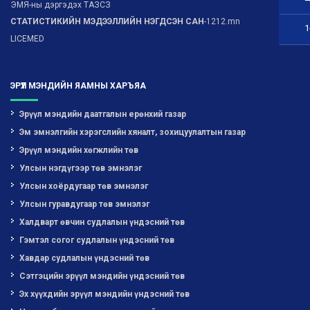
ЭМЯ-ны дэргэдэх ТАЗСЗ
СТАТИСТИКИЙН МЭДЭЭЛЛИЙН НЭГДСЭН САН
-1212.mn
1
LICEMED
ЭРҮҮЛ МЭНДИЙН ЯАМНЫ ХАРЪЯА
Эрүүл мэндийн даатгалын ерөнхий газар
Эм эмнэлгийн хэрэгслийн хяналт, зохицуулалтын газар
Эрүүл мэндийн хөгжлийн төв
Улсын нэгдүгээр төв эмнэлэг
Улсын хоёрдугаар төв эмнэлэг
Улсын гуравдугаар төв эмнэлэг
Халдварт өвчин судлалын үндэсний төв
Гэмтэл согог судлалын үндэсний төв
Хавдар судлалын үндэсний төв
Сэтгэцийн эрүүл мэндийн үндэсний төв
Эх хүүхдийн эрүүл мэндийн үндэсний төв