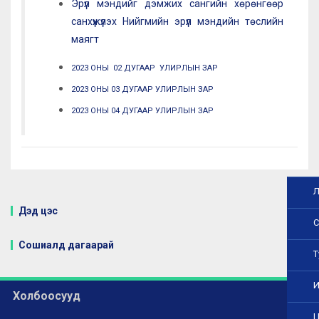
Эрүүл мэндийг дэмжих сангийн хөрөнгөөр
санхүүжүүлэх Нийгмийн эрүүл мэндийн төслийн
маягт
2023 ОНЫ 02 ДУГААР УЛИРЛЫН ЗАР
2023 ОНЫ 03 ДУГААР УЛИРЛЫН ЗАР
2023 ОНЫ 04 ДУГААР УЛИРЛЫН ЗАР
Л
Дэд цэс
С
Сошиалд дагаарай
Т
И
Холбоосууд
Ц