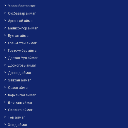
Улаанбаатар хот
Сүхбаатар аймаг
Архангай аймаг
Баянхонгор аймаг
Булган аймаг
Говь-Алтай аймаг
Говьсүмбэр аймаг
Дархан-Уул аймаг
Дорноговь аймаг
Дорнод аймаг
Завхан аймаг
Орхон аймаг
Өвөрхангай аймаг
Өмнөговь аймаг
Сэлэнгэ аймаг
Төв аймаг
Ховд аймаг