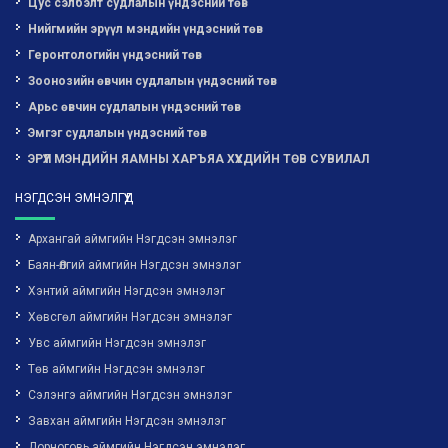
Цус сэлбэлт судлалын үндэсний төв
Нийгмийн эрүүл мэндийн үндэсний төв
Геронтологийн үндэсний төв
Зоонозийн өвчин судлалын үндэсний төв
Арьс өвчин судлалын үндэсний төв
Эмгэг судлалын үндэсний төв
ЭРҮҮЛ МЭНДИЙН ЯАМНЫ ХАРЪЯА ХҮҮХДИЙН ТӨВ СУВИЛАЛ
НЭГДСЭН ЭМНЭЛГҮҮД
Архангай аймгийн Нэгдсэн эмнэлэг
Баян-Өлгий аймгийн Нэгдсэн эмнэлэг
Хэнтий аймгийн Нэгдсэн эмнэлэг
Хөвсгөл аймгийн Нэгдсэн эмнэлэг
Увс аймгийн Нэгдсэн эмнэлэг
Төв аймгийн Нэгдсэн эмнэлэг
Сэлэнгэ аймгийн Нэгдсэн эмнэлэг
Завхан аймгийн Нэгдсэн эмнэлэг
Дорноговь аймгийн Нэгдсэн эмнэлэг