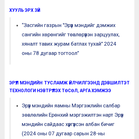
ХУУЛЬ ЭРХ ЗҮЙ
“Засгийн газрын "Эрүүл мэндийг дэмжих
сангийн хөрөнгийг төвлөрүүлэн зарцуулах,
хяналт тавих журам батлах тухай" 2024
оны 78 дугаар тогтоол”
ЭРҮҮЛ МЭНДИЙН ТУСЛАМЖ ҮЙЛЧИЛГЭЭНД ДЭВШИЛТЭТ
ТЕХНОЛОГИ НЭВТРҮҮЛЭХ ТӨСӨЛ, АРГА ХЭМЖЭЭ
Эрүүл мэндийн яамны Мэргэжлийн салбар
зөвлөлийн Ерөнхий мэргэжилтэн нарт Эрүүл
мэндийн сайдаас хүргүүлсэн албан бичиг
(2024 оны 07 дугаар сарын 28-ны