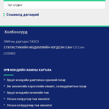
Эрт илрүүлэг
Сошиалд дагаарай
Холбоосууд
ЭМЯ-ны дэргэдэх ТАЗСЗ
СТАТИСТИКИЙН МЭДЭЭЛЛИЙН НЭГДСЭН САН
-1212.mn
LICEMED
ЭРҮҮЛ МЭНДИЙН ЯАМНЫ ХАРЪЯА
Эрүүл мэндийн даатгалын ерөнхий газар
Эм эмнэлгийн хэрэгслийн хяналт, зохицуулалтын газар
Эрүүл мэндийн хөгжлийн төв
Улсын нэгдүгээр төв эмнэлэг
Улсын хоёрдугаар төв эмнэлэг