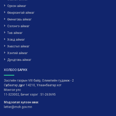
Орхон аймаг
Өвөрхангай аймаг
Өмнөговь аймаг
Сэлэнгэ аймаг
Төв аймаг
Ховд аймаг
Хөвсгөл аймаг
Хэнтий аймаг
Дундговь аймаг
ХОЛБОО БАРИХ
Засгийн газрын VIII байр, Олимпийн гудамж - 2
Сүхбаатар дүүрэг 14210, Улаанбаатар хот
Монгол улс
11-323002, Бичиг хэрэг : 51-263695
Мэдээлэл хүлээн авах
letter@moh.gov.mn