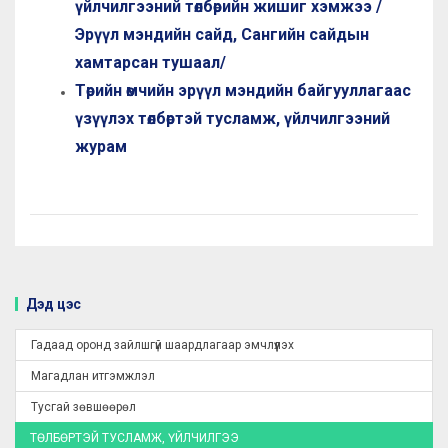
үйлчилгээний төлбөрийн жишиг хэмжээ /
Эрүүл мэндийн сайд, Сангийн сайдын
хамтарсан тушаал/
Төрийн өмчийн эрүүл мэндийн байгууллагаас
үзүүлэх төлбөртэй тусламж, үйлчилгээний
журам
Дэд цэс
Гадаад оронд зайлшгүй шаардлагаар эмчлүүлэх
Магадлан итгэмжлэл
Тусгай зөвшөөрөл
ТӨЛБӨРТЭЙ ТУСЛАМЖ, ҮЙЛЧИЛГЭЭ