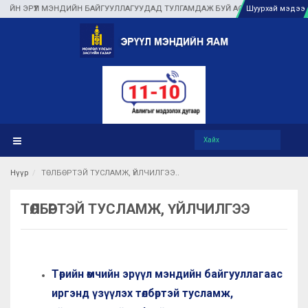
Н ЭРҮҮЛ МЭНДИЙН БАЙГУУЛЛАГУУДАД ТУЛГАМДАЖ БУЙ АСУУДЛЫГ ГАЗАР ДЭЭ
Шуурхай мэдээ
Нүүр
ТӨЛБӨРТЭЙ ТУСЛАМЖ, ҮЙЛЧИЛГЭЭ
ТӨЛБӨРТЭЙ ТУСЛАМЖ, ҮЙЛЧИЛГЭЭ
Төрийн өмчийн эрүүл мэндийн байгууллагаас
иргэнд үзүүлэх төлбөртэй тусламж,