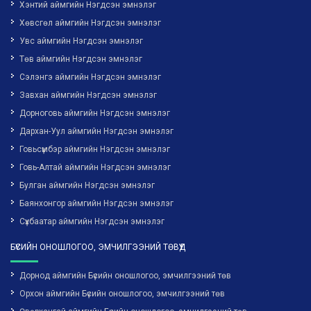
Хэнтий аймгийн Нэгдсэн эмнэлэг
Хөвсгөл аймгийн Нэгдсэн эмнэлэг
Увс аймгийн Нэгдсэн эмнэлэг
Төв аймгийн Нэгдсэн эмнэлэг
Сэлэнгэ аймгийн Нэгдсэн эмнэлэг
Завхан аймгийн Нэгдсэн эмнэлэг
Дорноговь аймгийн Нэгдсэн эмнэлэг
Дархан-Уул аймгийн Нэгдсэн эмнэлэг
Говьсүмбэр аймгийн Нэгдсэн эмнэлэг
Говь-Алтай аймгийн Нэгдсэн эмнэлэг
Булган аймгийн Нэгдсэн эмнэлэг
Баянхонгор аймгийн Нэгдсэн эмнэлэг
Сүхбаатар аймгийн Нэгдсэн эмнэлэг
БҮСИЙН ОНОШЛОГОО, ЭМЧИЛГЭЭНИЙ ТӨВҮҮД
Дорнод аймгийн Бүсийн оношлогоо, эмчилгээний төв
Орхон аймгийн Бүсийн оношлогоо, эмчилгээний төв