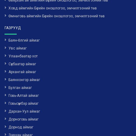
Өвөрхангай аймгийн Бүсийн оношлогоо, эмчилгээний төв
Ховд аймгийн Бүсийн оношлогоо, эмчилгээний төв
Өмнөговь аймгийн Бүсийн оношлогоо, эмчилгээний төв
ГАЗРУУД
Баян-Өлгий аймаг
Увс аймаг
Улаанбаатар хот
Сүхбаатар аймаг
Архангай аймаг
Баянхонгор аймаг
Булган аймаг
Говь-Алтай аймаг
Говьсүмбэр аймаг
Дархан-Уул аймаг
Дорноговь аймаг
Дорнод аймаг
Завхан аймаг