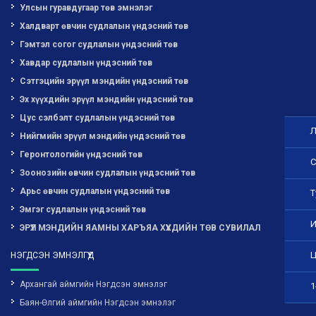
Улсын гуравдугаар төв эмнэлэг
Халдварт өвчин судлалын үндэсний төв
Гэмтэл согог судлалын үндэсний төв
Хавдар судлалын үндэсний төв
Сэтгэцийн эрүүл мэндийн үндэсний төв
Эх хүүхдийн эрүүл мэндийн үндэсний төв
Цус сэлбэлт судлалын үндэсний төв
Л
Нийгмийн эрүүл мэндийн үндэсний төв
Геронтологийн үндэсний төв
С
Зоонозийн өвчин судлалын үндэсний төв
Арьс өвчин судлалын үндэсний төв
Т
Эмгэг судлалын үндэсний төв
И
ЭРҮҮЛ МЭНДИЙН ЯАМНЫ ХАРЪЯА ХҮҮХДИЙН ТӨВ СУВИЛАЛ
Ц
НЭГДСЭН ЭМНЭЛГҮҮД
Архангай аймгийн Нэгдсэн эмнэлэг
1
Баян-Өлгий аймгийн Нэгдсэн эмнэлэг