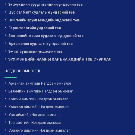
Эх хүүхдийн эрүүл мэндийн үндэсний төв
Цус сэлбэлт судлалын үндэсний төв
Нийгмийн эрүүл мэндийн үндэсний төв
Геронтологийн үндэсний төв
Зоонозийн өвчин судлалын үндэсний төв
Арьс өвчин судлалын үндэсний төв
Эмгэг судлалын үндэсний төв
ЭРҮҮЛ МЭНДИЙН ЯАМНЫ ХАРЪЯА ХҮҮХДИЙН ТӨВ СУВИЛАЛ
НЭГДСЭН ЭМНЭЛГҮҮД
Архангай аймгийн Нэгдсэн эмнэлэг
Баян-Өлгий аймгийн Нэгдсэн эмнэлэг
Хэнтий аймгийн Нэгдсэн эмнэлэг
Хөвсгөл аймгийн Нэгдсэн эмнэлэг
Увс аймгийн Нэгдсэн эмнэлэг
Төв аймгийн Нэгдсэн эмнэлэг
Сэлэнгэ аймгийн Нэгдсэн эмнэлэг