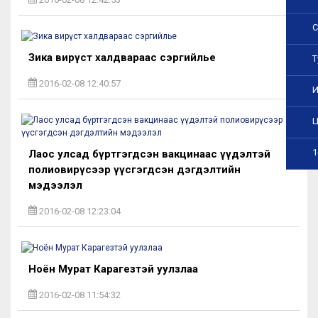
С
Зика вирүст халдвараас сэргийлье
Т
2016-02-08 12:40:57
И
Ц
1
Лаос улсад бүртгэгдсэн вакцинаас үүдэлтэй
полиовирүсээр үүсгэгдсэн дэгдэлтийн
мэдээлэл
2016-02-08 12:23:04
Ноён Мурат Карагезтэй уулзлаа
2016-02-08 11:54:32