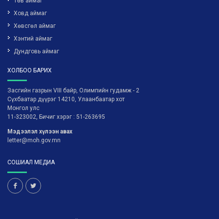
Төв аймаг
Ховд аймаг
Хөвсгөл аймаг
Хэнтий аймаг
Дундговь аймаг
ХОЛБОО БАРИХ
Засгийн газрын VIII байр, Олимпийн гудамж - 2
Сүхбаатар дүүрэг 14210, Улаанбаатар хот
Монгол улс
11-323002, Бичиг хэрэг : 51-263695
Мэдээлэл хүлээн авах
letter@moh.gov.mn
СОШИАЛ МЕДИА