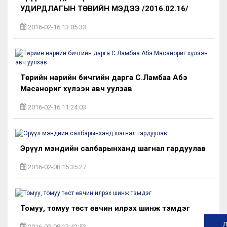
УДИРДЛАГЫН ТӨВИЙН МЭДЭЭ /2016.02.16/
2016-02-16 13:05:33
Төрийн нарийн бичгийн дарга С.Ламбаа Абэ
Масанориг хүлээн авч уулзав
2016-02-16 11:24:03
Эрүүл мэндийн салбарынханд шагнал гардуулав
2016-02-08 15:35:27
Томуу, томуу төст өвчин илрэх шинж тэмдэг
Л
2016-02-08 12:42:53