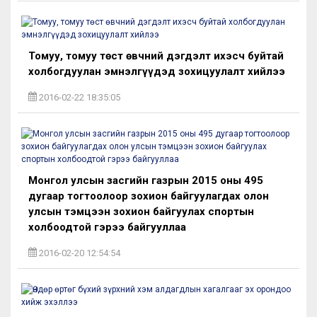
Томуу, томуу төст өвчний дэгдэлт ихэсч буйтай
холбогдуулан эмнэлгүүдэд зохицуулалт хийлээ
2016-02-22 18:35:05
Монгол улсын засгийн газрын 2015 оны 495
дугаар тогтоолоор зохион байгуулагдах олон
улсын тэмцээн зохион байгуулах спортын
холбоодтой гэрээ байгууллаа
2016-02-20 12:54:54