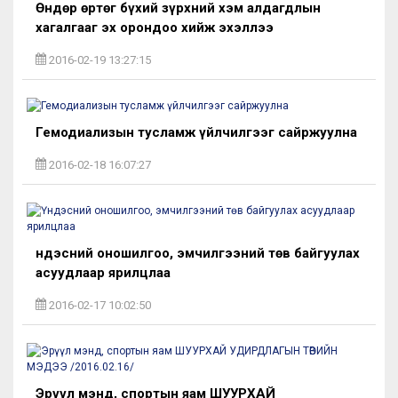
Өндөр өртөг бүхий зүрхний хэм алдагдлын
хагалгааг эх орондоо хийж эхэллээ
2016-02-19 13:27:15
Гемодиализын тусламж үйлчилгээг сайржуулна
2016-02-18 16:07:27
Үндэсний оношилгоо, эмчилгээний төв байгуулах
асуудлаар ярилцлаа
2016-02-17 10:02:50
Эрүүл мэнд, спортын яам ШУУРХАЙ