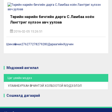
Төрийн нарийн бичгийн дарга С.Ламбаа ноён
Лангтриг хүлээн авч уулзав
2016-02-05 15:26:51
Шинэ
Өмнөх
276
277
278
279
280
Дараагийн
Хуучин
Мэдээний ангилал
Цаг үеийн мэдээ
УЛААНБУРХАН ӨВЧИНТЭЙ ХОЛБООТОЙ МЭДЭЭЛЭЛ
Сошиалд дагаарай