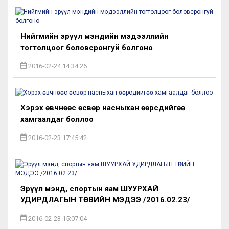
Нийгмийн эрүүл мэндийн мэдээллийн
тогтолцоог боловсронгуй болгоно
2016-02-24 14:34:26
Хэрэх өвчнөөс өсвөр насныхан өөрсдийгөө
хамгаалдаг боллоо
2016-02-23 17:45:42
Эрүүл мэнд, спортын яам ШУУРХАЙ
УДИРДЛАГЫН ТӨВИЙН МЭДЭЭ /2016.02.23/
2016-02-23 15:07:04