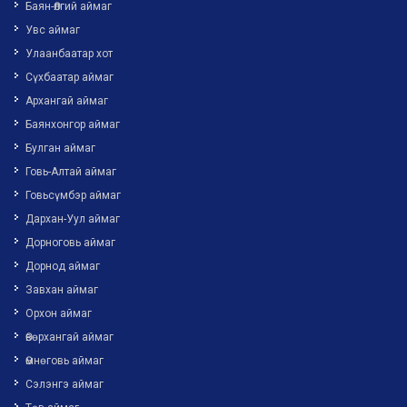
Баян-Өлгий аймаг
Увс аймаг
Улаанбаатар хот
Сүхбаатар аймаг
Архангай аймаг
Баянхонгор аймаг
Булган аймаг
Говь-Алтай аймаг
Говьсүмбэр аймаг
Дархан-Уул аймаг
Дорноговь аймаг
Дорнод аймаг
Завхан аймаг
Орхон аймаг
Өвөрхангай аймаг
Өмнөговь аймаг
Сэлэнгэ аймаг