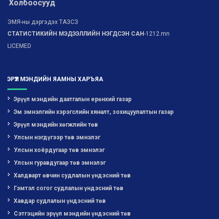
Холбоосууд
ЭМЯ-ны дэргэдэх ТАЗСЗ
СТАТИСТИКИЙН МЭДЭЭЛЛИЙН НЭГДСЭН САН
-1212.mn
LICEMED
ЭРҮҮЛ МЭНДИЙН ЯАМНЫ ХАРЪЯА
Эрүүл мэндийн даатгалын ерөнхий газар
Эм эмнэлгийн хэрэгслийн хяналт, зохицуулалтын газар
Эрүүл мэндийн хөгжлийн төв
Улсын нэгдүгээр төв эмнэлэг
Улсын хоёрдугаар төв эмнэлэг
Улсын гуравдугаар төв эмнэлэг
Халдварт өвчин судлалын үндэсний төв
Гэмтэл согог судлалын үндэсний төв
Хавдар судлалын үндэсний төв
Сэтгэцийн эрүүл мэндийн үндэсний төв