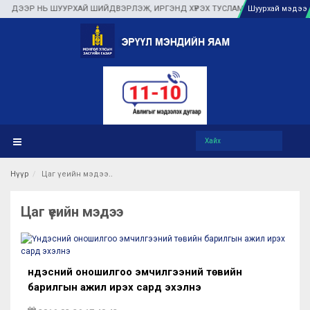
ЭР НЬ ШУУРХАЙ ШИЙДВЭРЛЭЖ, ИРГЭНД ХҮРЭХ ТУСЛАМЖ ҮЙЛЧИЛГЭЭГ ОЙРТУУ
Шуурхай мэдээ
Нүүр
Цаг үеийн мэдээ
Цаг үеийн мэдээ
Үндэсний оношилгоо эмчилгээний төвийн
барилгын ажил ирэх сард эхэлнэ