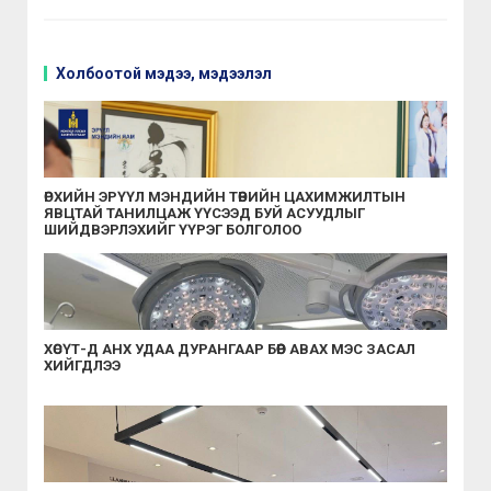
Холбоотой мэдээ, мэдээлэл
ӨРХИЙН ЭРҮҮЛ МЭНДИЙН ТӨВИЙН ЦАХИМЖИЛТЫН
ЯВЦТАЙ ТАНИЛЦАЖ ҮҮСЭЭД БУЙ АСУУДЛЫГ
ШИЙДВЭРЛЭХИЙГ ҮҮРЭГ БОЛГОЛОО
ХӨСҮТ-Д АНХ УДАА ДУРАНГААР БӨӨР АВАХ МЭС ЗАСАЛ
ХИЙГДЛЭЭ