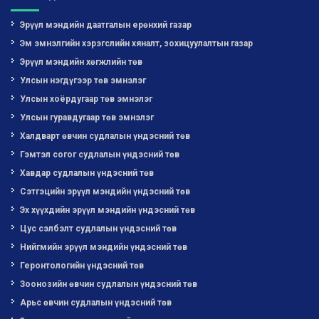
Эрүүл мэндийн даатгалын ерөнхий газар
Эм эмнэлгийн хэрэгслийн хяналт, зохицуулалтын газар
Эрүүл мэндийн хөгжлийн төв
Улсын нэгдүгээр төв эмнэлэг
Улсын хоёрдугаар төв эмнэлэг
Улсын гуравдугаар төв эмнэлэг
Халдварт өвчин судлалын үндэсний төв
Гэмтэл согог судлалын үндэсний төв
Хавдар судлалын үндэсний төв
Сэтгэцийн эрүүл мэндийн үндэсний төв
Эх хүүхдийн эрүүл мэндийн үндэсний төв
Цус сэлбэлт судлалын үндэсний төв
Нийгмийн эрүүл мэндийн үндэсний төв
Геронтологийн үндэсний төв
Зоонозийн өвчин судлалын үндэсний төв
Арьс өвчин судлалын үндэсний төв