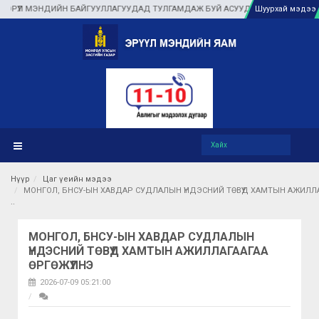
МЭНДИЙН БАЙГУУЛЛАГУУДАД ТУЛГАМДАЖ БУЙ АСУУДЛЫГ ГАЗАР ДЭЭР НЬ ШУУ
Шуурхай мэдээ
Нүүр
Цаг үеийн мэдээ
МОНГОЛ, БНСУ-ЫН ХАВДАР СУДЛАЛЫН ҮНДЭСНИЙ ТӨВҮҮД ХАМТЫН АЖИЛЛАГ
МОНГОЛ, БНСУ-ЫН ХАВДАР СУДЛАЛЫН
ҮНДЭСНИЙ ТӨВҮҮД ХАМТЫН АЖИЛЛАГААГАА
ӨРГӨЖҮҮЛНЭ
2026-07-09 05:21:00