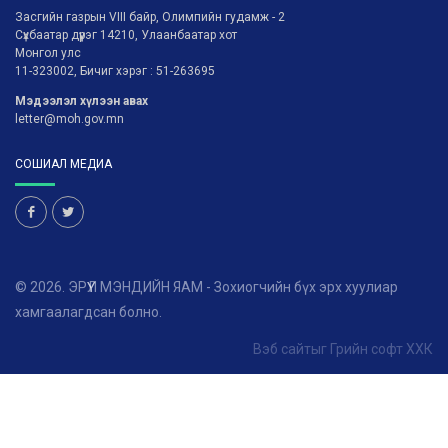
Засгийн газрын VIII байр, Олимпийн гудамж - 2
Сүхбаатар дүүрэг 14210, Улаанбаатар хот
Монгол улс
11-323002, Бичиг хэрэг : 51-263695
Мэдээлэл хүлээн авах
letter@moh.gov.mn
СОШИАЛ МЕДИА
© 2026. ЭРҮҮЛ МЭНДИЙН ЯАМ - Зохиогчийн бүх эрх хуулиар
хамгаалагдсан болно.
Вэб сайт
ыг
Грийн софт ХХК