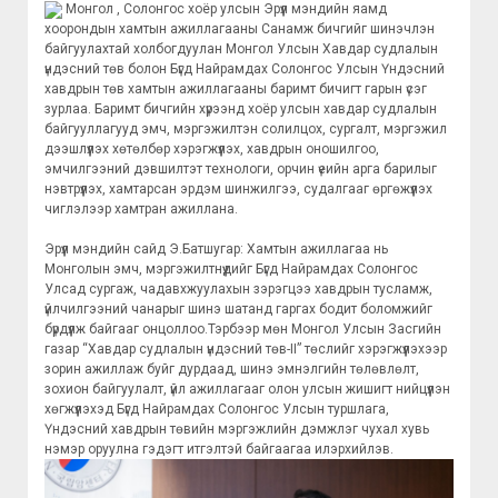
Монгол , Солонгос хоёр улсын Эрүүл мэндийн яамд
хоорондын хамтын ажиллагааны Санамж бичгийг шинэчлэн
байгуулахтай холбогдуулан Монгол Улсын Хавдар судлалын
үндэсний төв болон Бүгд Найрамдах Солонгос Улсын Үндэсний
хавдрын төв хамтын ажиллагааны баримт бичигт гарын үсэг
зурлаа. Баримт бичгийн хүрээнд хоёр улсын хавдар судлалын
байгууллагууд эмч, мэргэжилтэн солилцох, сургалт, мэргэжил
дээшлүүлэх хөтөлбөр хэрэгжүүлэх, хавдрын оношилгоо,
эмчилгээний дэвшилтэт технологи, орчин үеийн арга барилыг
нэвтрүүлэх, хамтарсан эрдэм шинжилгээ, судалгааг өргөжүүлэх
чиглэлээр хамтран ажиллана.
Эрүүл мэндийн сайд Э.Батшугар: Хамтын ажиллагаа нь
Монголын эмч, мэргэжилтнүүдийг Бүгд Найрамдах Солонгос
Улсад сургаж, чадавхжуулахын зэрэгцээ хавдрын тусламж,
үйлчилгээний чанарыг шинэ шатанд гаргах бодит боломжийг
бүрдүүлж байгааг онцоллоо.Тэрбээр мөн Монгол Улсын Засгийн
газар “Хавдар судлалын үндэсний төв-II” төслийг хэрэгжүүлэхээр
зорин ажиллаж буйг дурдаад, шинэ эмнэлгийн төлөвлөлт,
зохион байгуулалт, үйл ажиллагааг олон улсын жишигт нийцүүлэн
хөгжүүлэхэд Бүгд Найрамдах Солонгос Улсын туршлага,
Үндэсний хавдрын төвийн мэргэжлийн дэмжлэг чухал хувь
нэмэр оруулна гэдэгт итгэлтэй байгаагаа илэрхийлэв.