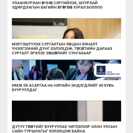
УЛААНБУРХАН ӨВЧНӨӨС СЭРГИЙЛЭХ, ШУУРХАЙ
УДИРДЛАГЫН БАГИЙН ӨРГӨТГӨСӨН ХУРАЛ БОЛЛОО
МЭРГЭШҮҮЛЭХ СУРГАЛТЫН ЯВЦЫН ХЯНАЛТ
ҮНЭЛГЭЭНИЙ ДҮНГ ХЭЛЭЛЦЭЖ, ТӨГСӨЛТИЙН ДАРААХ
СУРГАЛТ ЭРХЛЭХ ЗӨВШӨӨРЛИЙГ СУНГАХААР
ШИЙДВЭРЛЭЛЭЭ
ИМЖ ЭХ АСАРГАА НЬ НЯРАЙН ЭНДЭГДЛИЙГ 40 ХУВЬ
БУУРУУЛДАГ
ДУТУУ ТӨРӨЛТИЙГ БУУРУУЛАХ ЧИГЛЭЛЭЭР ОЛОН УЛСЫН
САЙН ТУРШЛАГЫГ ХЭЛЭЛЦЭЖ БАЙНА