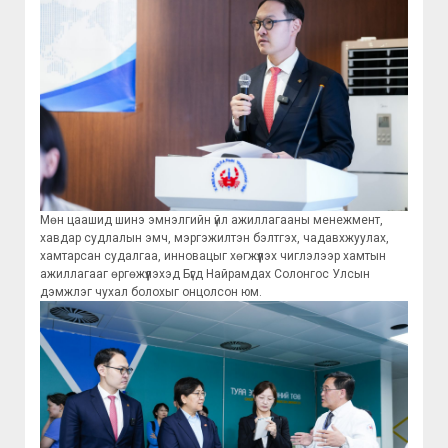
Мөн цаашид шинэ эмнэлгийн үйл ажиллагааны менежмент,
хавдар судлалын эмч, мэргэжилтэн бэлтгэх, чадавхжуулах,
хамтарсан судалгаа, инновацыг хөгжүүлэх чиглэлээр хамтын
ажиллагааг өргөжүүлэхэд Бүгд Найрамдах Солонгос Улсын
дэмжлэг чухал болохыг онцолсон юм.