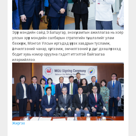
Эрүүл мэндийн сайд Э.Батшугар, энэхүү хамтын ажиллагаа нь хоёр
улсын эрүүл мэндийн салбарын стратегийн түншлэлийг улам
бэхжүүлж, Монгол Улсын иргэдэд үзүүлэх хавдрын тусламж,
үйлчилгээний чанар, хүртээмж, эмчилгээний үр дүнг дээшлүүлэхэд
бодит хувь нэмэр оруулна гэдэгт итгэлтэй байгаагаа
илэрхийллээ.
Жиргэх