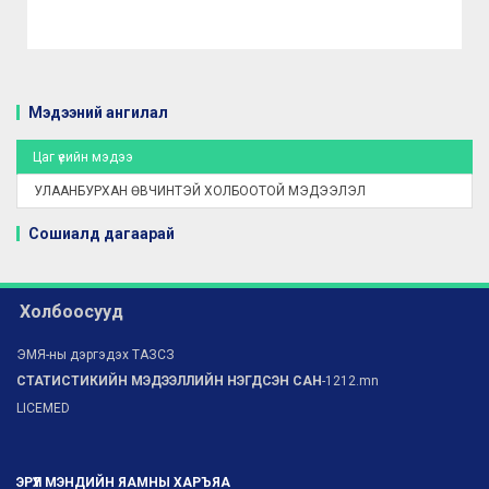
Мэдээний ангилал
Цаг үеийн мэдээ
УЛААНБУРХАН ӨВЧИНТЭЙ ХОЛБООТОЙ МЭДЭЭЛЭЛ
Сошиалд дагаарай
Холбоосууд
ЭМЯ-ны дэргэдэх ТАЗСЗ
СТАТИСТИКИЙН МЭДЭЭЛЛИЙН НЭГДСЭН САН
-1212.mn
LICEMED
ЭРҮҮЛ МЭНДИЙН ЯАМНЫ ХАРЪЯА