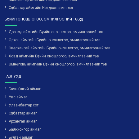
Сүхбаатар аймгийн Нэгдсэн эмнэлэг
БҮСИЙН ОНОШЛОГОО, ЭМЧИЛГЭЭНИЙ ТӨВҮҮД
Дорнод аймгийн Бүсийн оношлогоо, эмчилгээний төв
Орхон аймгийн Бүсийн оношлогоо, эмчилгээний төв
Өвөрхангай аймгийн Бүсийн оношлогоо, эмчилгээний төв
Ховд аймгийн Бүсийн оношлогоо, эмчилгээний төв
Өмнөговь аймгийн Бүсийн оношлогоо, эмчилгээний төв
ГАЗРУУД
Баян-Өлгий аймаг
Увс аймаг
Улаанбаатар хот
Сүхбаатар аймаг
Архангай аймаг
Баянхонгор аймаг
Булган аймаг