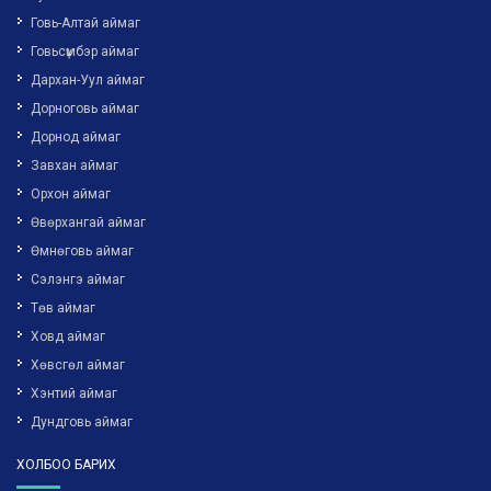
Говь-Алтай аймаг
Говьсүмбэр аймаг
Дархан-Уул аймаг
Дорноговь аймаг
Дорнод аймаг
Завхан аймаг
Орхон аймаг
Өвөрхангай аймаг
Өмнөговь аймаг
Сэлэнгэ аймаг
Төв аймаг
Ховд аймаг
Хөвсгөл аймаг
Хэнтий аймаг
Дундговь аймаг
ХОЛБОО БАРИХ