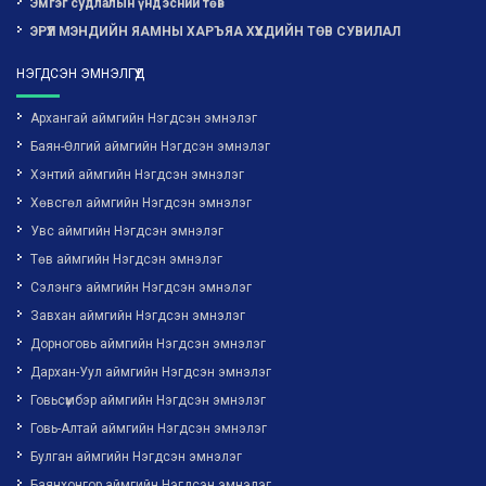
Эмгэг судлалын үндэсний төв
ЭРҮҮЛ МЭНДИЙН ЯАМНЫ ХАРЪЯА ХҮҮХДИЙН ТӨВ СУВИЛАЛ
НЭГДСЭН ЭМНЭЛГҮҮД
Архангай аймгийн Нэгдсэн эмнэлэг
Баян-Өлгий аймгийн Нэгдсэн эмнэлэг
Хэнтий аймгийн Нэгдсэн эмнэлэг
Хөвсгөл аймгийн Нэгдсэн эмнэлэг
Увс аймгийн Нэгдсэн эмнэлэг
Төв аймгийн Нэгдсэн эмнэлэг
Сэлэнгэ аймгийн Нэгдсэн эмнэлэг
Завхан аймгийн Нэгдсэн эмнэлэг
Дорноговь аймгийн Нэгдсэн эмнэлэг
Дархан-Уул аймгийн Нэгдсэн эмнэлэг
Говьсүмбэр аймгийн Нэгдсэн эмнэлэг
Говь-Алтай аймгийн Нэгдсэн эмнэлэг
Булган аймгийн Нэгдсэн эмнэлэг
Баянхонгор аймгийн Нэгдсэн эмнэлэг