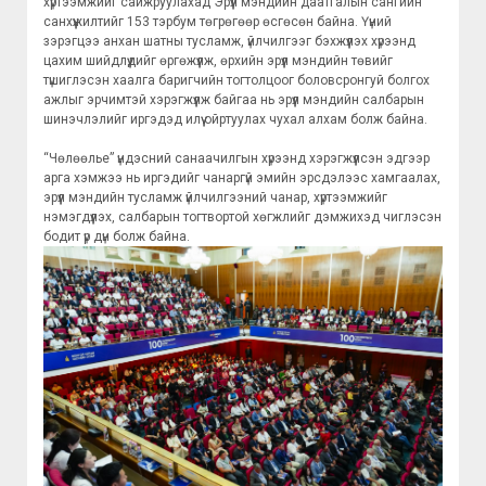
хүртээмжийг сайжруулахад Эрүүл мэндийн даатгалын сангийн
санхүүжилтийг 153 тэрбум төгрөгөөр өсгөсөн байна. Үүний
зэрэгцээ анхан шатны тусламж, үйлчилгээг бэхжүүлэх хүрээнд
цахим шийдлүүдийг өргөжүүлж, өрхийн эрүүл мэндийн төвийг
түшиглэсэн хаалга баригчийн тогтолцоог боловсронгуй болгох
ажлыг эрчимтэй хэрэгжүүлж байгаа нь эрүүл мэндийн салбарын
шинэчлэлийг иргэдэд илүү ойртуулах чухал алхам болж байна.
“Чөлөөлье” үндэсний санаачилгын хүрээнд хэрэгжүүлсэн эдгээр
арга хэмжээ нь иргэдийг чанаргүй эмийн эрсдэлээс хамгаалах,
эрүүл мэндийн тусламж үйлчилгээний чанар, хүртээмжийг
нэмэгдүүлэх, салбарын тогтвортой хөгжлийг дэмжихэд чиглэсэн
бодит үр дүн болж байна.