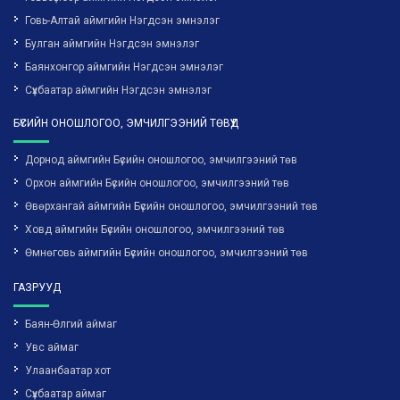
Говь-Алтай аймгийн Нэгдсэн эмнэлэг
Булган аймгийн Нэгдсэн эмнэлэг
Баянхонгор аймгийн Нэгдсэн эмнэлэг
Сүхбаатар аймгийн Нэгдсэн эмнэлэг
БҮСИЙН ОНОШЛОГОО, ЭМЧИЛГЭЭНИЙ ТӨВҮҮД
Дорнод аймгийн Бүсийн оношлогоо, эмчилгээний төв
Орхон аймгийн Бүсийн оношлогоо, эмчилгээний төв
Өвөрхангай аймгийн Бүсийн оношлогоо, эмчилгээний төв
Ховд аймгийн Бүсийн оношлогоо, эмчилгээний төв
Өмнөговь аймгийн Бүсийн оношлогоо, эмчилгээний төв
ГАЗРУУД
Баян-Өлгий аймаг
Увс аймаг
Улаанбаатар хот
Сүхбаатар аймаг