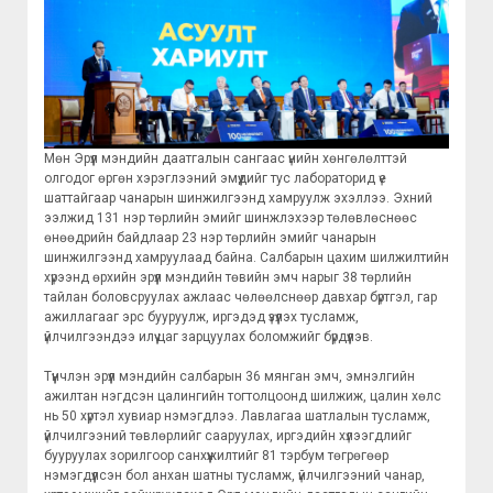
Мөн Эрүүл мэндийн даатгалын сангаас үнийн хөнгөлөлттэй
олгодог өргөн хэрэглээний эмүүдийг тус лабораторид үе
шаттайгаар чанарын шинжилгээнд хамруулж эхэллээ. Эхний
ээлжид 131 нэр төрлийн эмийг шинжлэхээр төлөвлөснөөс
өнөөдрийн байдлаар 23 нэр төрлийн эмийг чанарын
шинжилгээнд хамруулаад байна. Салбарын цахим шилжилтийн
хүрээнд өрхийн эрүүл мэндийн төвийн эмч нарыг 38 төрлийн
тайлан боловсруулах ажлаас чөлөөлснөөр давхар бүртгэл, гар
ажиллагааг эрс бууруулж, иргэдэд үзүүлэх тусламж,
үйлчилгээндээ илүү цаг зарцуулах боломжийг бүрдүүлэв.
Түүнчлэн эрүүл мэндийн салбарын 36 мянган эмч, эмнэлгийн
ажилтан нэгдсэн цалингийн тогтолцоонд шилжиж, цалин хөлс
нь 50 хүртэл хувиар нэмэгдлээ. Лавлагаа шатлалын тусламж,
үйлчилгээний төвлөрлийг сааруулах, иргэдийн хүлээгдлийг
бууруулах зорилгоор санхүүжилтийг 81 тэрбум төгрөгөөр
нэмэгдүүлсэн бол анхан шатны тусламж, үйлчилгээний чанар,