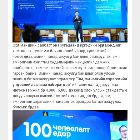
Эрүүл мэндийн салбарт энэ хугацаанд иргэдийн эрүүл мэндийг
хамгаалах, тусламж үйлчилгээний чанар, хүртээмжийг
нэмэгдүүлэх, эмийн чанар, аюулгүй байдлыг сайжруулах, эмч,
эмнэлгийн ажилтны хөдөлмөрийн нөхцөлийг дэмжих,
салбарын цахим шилжилтийг эрчимжүүлэх чиглэлээр бодит ахиц
гарсан байна. Эмийн чанар, аюулгүй байдлыг олон улсын
түвшинд баталгаажуулах зорилгоор
“Эм, эмнэлгийн хэрэгслийн
үндэсний лавлагаа лаборатори”
-ийг ашиглалтад орууллаа.
Ингэснээр жил бүр 4,000–5,000 дээжид олон улсын стандартын
дагуу чанарын шинжилгээ хийх хүчин чадал бүрдэж, эм,
эмнэлгийн хэрэгслийн чанарыг эх орондоо баталгаажуулах
боломж бүрдэв.