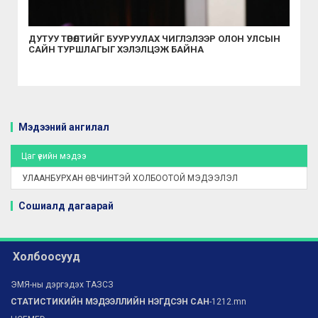
ДУТУУ ТӨРӨЛТИЙГ БУУРУУЛАХ ЧИГЛЭЛЭЭР ОЛОН УЛСЫН
САЙН ТУРШЛАГЫГ ХЭЛЭЛЦЭЖ БАЙНА
Мэдээний ангилал
Цаг үеийн мэдээ
УЛААНБУРХАН ӨВЧИНТЭЙ ХОЛБООТОЙ МЭДЭЭЛЭЛ
Сошиалд дагаарай
Холбоосууд
ЭМЯ-ны дэргэдэх ТАЗСЗ
СТАТИСТИКИЙН МЭДЭЭЛЛИЙН НЭГДСЭН САН
-1212.mn