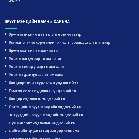
LICEMED
ЭРҮҮЛ МЭНДИЙН ЯАМНЫ ХАРЪЯА
Эрүүл мэндийн даатгалын ерөнхий газар
Эм эмнэлгийн хэрэгслийн хяналт, зохицуулалтын газар
Эрүүл мэндийн хөгжлийн төв
Улсын нэгдүгээр төв эмнэлэг
Улсын хоёрдугаар төв эмнэлэг
Улсын гуравдугаар төв эмнэлэг
Халдварт өвчин судлалын үндэсний төв
Гэмтэл согог судлалын үндэсний төв
Хавдар судлалын үндэсний төв
Сэтгэцийн эрүүл мэндийн үндэсний төв
Эх хүүхдийн эрүүл мэндийн үндэсний төв
Цус сэлбэлт судлалын үндэсний төв
Нийгмийн эрүүл мэндийн үндэсний төв