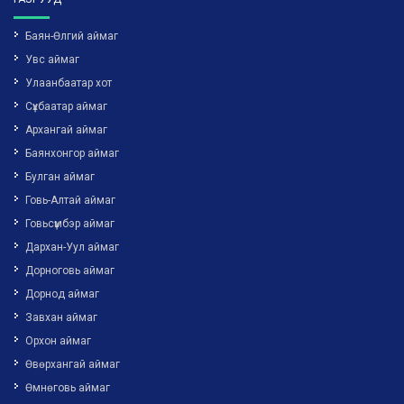
Баян-Өлгий аймаг
Увс аймаг
Улаанбаатар хот
Сүхбаатар аймаг
Архангай аймаг
Баянхонгор аймаг
Булган аймаг
Говь-Алтай аймаг
Говьсүмбэр аймаг
Дархан-Уул аймаг
Дорноговь аймаг
Дорнод аймаг
Завхан аймаг
Орхон аймаг
Өвөрхангай аймаг
Өмнөговь аймаг