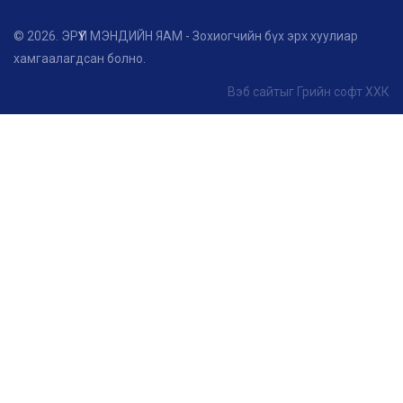
© 2026. ЭРҮҮЛ МЭНДИЙН ЯАМ - Зохиогчийн бүх эрх хуулиар
хамгаалагдсан болно.
Вэб сайт
ыг
Грийн софт ХХК