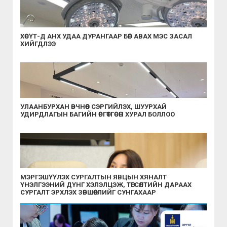
ХӨСҮТ-Д АНХ УДАА ДУРАНГААР БӨӨР АВАХ МЭС ЗАСАЛ
ХИЙГДЛЭЭ
УЛААНБУРХАН ӨВЧНӨӨС СЭРГИЙЛЭХ, ШУУРХАЙ
УДИРДЛАГЫН БАГИЙН ӨРГӨТГӨСӨН ХУРАЛ БОЛЛОО
МЭРГЭШҮҮЛЭХ СУРГАЛТЫН ЯВЦЫН ХЯНАЛТ
ҮНЭЛГЭЭНИЙ ДҮНГ ХЭЛЭЛЦЭЖ, ТӨГСӨЛТИЙН ДАРААХ
СУРГАЛТ ЭРХЛЭХ ЗӨВШӨӨРЛИЙГ СУНГАХААР
ШИЙДВЭРЛЭЛЭЭ