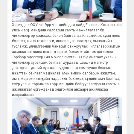
Хариуд нь ОХУ-ын Эрүүл мэндийн дэд сайд Евгения Котова хоёр
улсын эрүүл мэндийн салбарын хамтын ажиллагааг бүх
чиглэлээр өргөжүүлэхэд бэлэн байгаагаа илэрхийлж, хүний нөөц
бэлтгэх, шинэ технологи, инновацыг нэвтрүүлэх, эмнэлгийн
тусламж, үйлчилгээний чанарыг сайжруулах чиглэлээр хамтын
ажиллагааг шинэ шатанд гаргах боломжтойг тэмдэглэлээ.
Тэрбээр одоогоор 140 монгол оюутан ОХУ-д анагаах ухааны
чиглэлээр суралцаж байгааг дурдаад, цаашид магистр,
докторын түвшний сургалт, судалгаанд хамруулах боломж
нээлттэй байгааг мэдээлэв. Мөн эмийн салбарын ажилтан,
эмч, мэргэжилтнүүдийн чадавхыг бэхжүүлэх, хүүхдийн эмч бэлтгэх,
хоёр улсын төрөлжсөн эрүүл мэндийн байгууллагуудын хамтын
ажиллагааг өргөжүүлэхэд онцгойлон анхаарч ажиллахаа
илэрхийллээ.