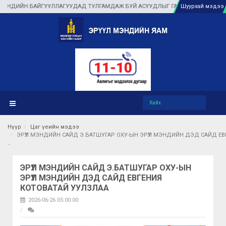
Н БАЙГУУЛЛАГУУДАД ТУЛГАМДАЖ БУЙ АСУУДЛЫГ ГАЗАР ДЭЭР НЬ ШУУРХАЙ ШИ
Шуурхай мэдээ
Нүүр
Цаг үеийн мэдээ
ЭРҮҮЛ МЭНДИЙН САЙД Э.БАТШУГАР ОХУ-ЫН ЭРҮҮЛ МЭНДИЙН ДЭД САЙД Е
ЭРҮҮЛ МЭНДИЙН САЙД Э.БАТШУГАР ОХУ-ЫН
ЭРҮҮЛ МЭНДИЙН ДЭД САЙД ЕВГЕНИЯ
КОТОВАТАЙ УУЛЗЛАА
2026-06-26 05:00:00