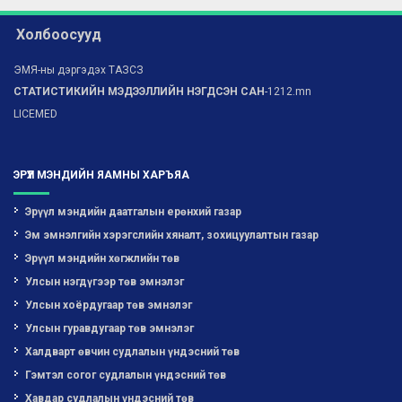
Холбоосууд
ЭМЯ-ны дэргэдэх ТАЗСЗ
СТАТИСТИКИЙН МЭДЭЭЛЛИЙН НЭГДСЭН САН
-1212.mn
LICEMED
ЭРҮҮЛ МЭНДИЙН ЯАМНЫ ХАРЪЯА
Эрүүл мэндийн даатгалын ерөнхий газар
Эм эмнэлгийн хэрэгслийн хяналт, зохицуулалтын газар
Эрүүл мэндийн хөгжлийн төв
Улсын нэгдүгээр төв эмнэлэг
Улсын хоёрдугаар төв эмнэлэг
Улсын гуравдугаар төв эмнэлэг
Халдварт өвчин судлалын үндэсний төв
Гэмтэл согог судлалын үндэсний төв
Хавдар судлалын үндэсний төв