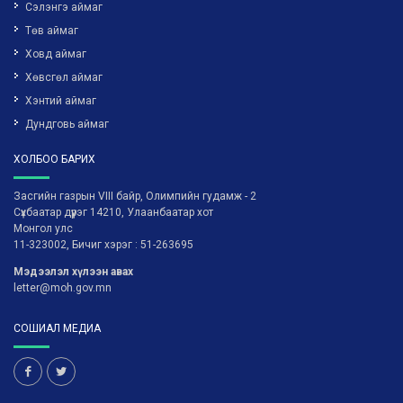
Сэлэнгэ аймаг
Төв аймаг
Ховд аймаг
Хөвсгөл аймаг
Хэнтий аймаг
Дундговь аймаг
ХОЛБОО БАРИХ
Засгийн газрын VIII байр, Олимпийн гудамж - 2
Сүхбаатар дүүрэг 14210, Улаанбаатар хот
Монгол улс
11-323002, Бичиг хэрэг : 51-263695
Мэдээлэл хүлээн авах
letter@moh.gov.mn
СОШИАЛ МЕДИА