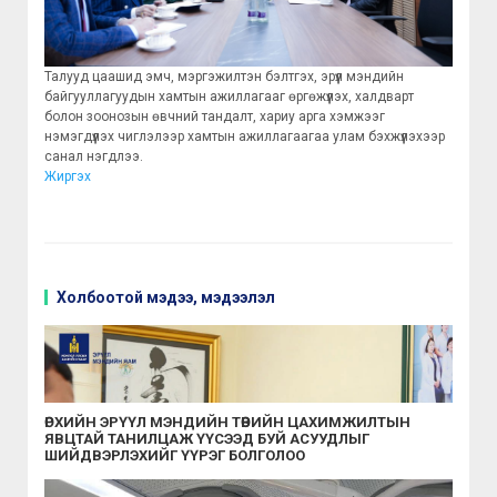
Талууд цаашид эмч, мэргэжилтэн бэлтгэх, эрүүл мэндийн
байгууллагуудын хамтын ажиллагааг өргөжүүлэх, халдварт
болон зоонозын өвчний тандалт, хариу арга хэмжээг
нэмэгдүүлэх чиглэлээр хамтын ажиллагаагаа улам бэхжүүлэхээр
санал нэгдлээ.
Жиргэх
Холбоотой мэдээ, мэдээлэл
ӨРХИЙН ЭРҮҮЛ МЭНДИЙН ТӨВИЙН ЦАХИМЖИЛТЫН
ЯВЦТАЙ ТАНИЛЦАЖ ҮҮСЭЭД БУЙ АСУУДЛЫГ
ШИЙДВЭРЛЭХИЙГ ҮҮРЭГ БОЛГОЛОО