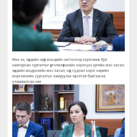
Мөн эх, хүүхдийн эрүүл мэндийн чиглэлээр хэрэгжиж буй
хамтарсан сургалтыг үргэлжлүүлэхийн зэрэгцээ ургийн мэс засал,
хүүхдийн мэдрэлийн мэс засал, нүд судлал зэрэг нарийн
мэргэжлийн сургалтыг хамруулах хүсэлтэй байгаагаа
уламжилсан юм.