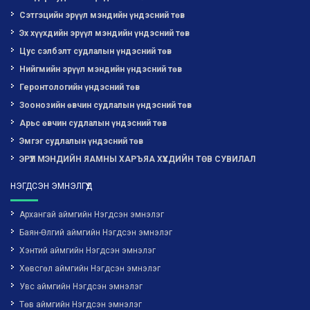
Сэтгэцийн эрүүл мэндийн үндэсний төв
Эх хүүхдийн эрүүл мэндийн үндэсний төв
Цус сэлбэлт судлалын үндэсний төв
Нийгмийн эрүүл мэндийн үндэсний төв
Геронтологийн үндэсний төв
Зоонозийн өвчин судлалын үндэсний төв
Арьс өвчин судлалын үндэсний төв
Эмгэг судлалын үндэсний төв
ЭРҮҮЛ МЭНДИЙН ЯАМНЫ ХАРЪЯА ХҮҮХДИЙН ТӨВ СУВИЛАЛ
НЭГДСЭН ЭМНЭЛГҮҮД
Архангай аймгийн Нэгдсэн эмнэлэг
Баян-Өлгий аймгийн Нэгдсэн эмнэлэг
Хэнтий аймгийн Нэгдсэн эмнэлэг
Хөвсгөл аймгийн Нэгдсэн эмнэлэг
Увс аймгийн Нэгдсэн эмнэлэг
Төв аймгийн Нэгдсэн эмнэлэг