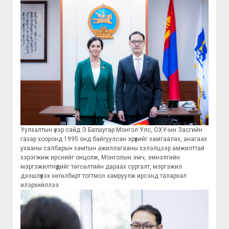
Уулзалтын үеэр сайд Э.Батшугар Монгол Улс, ОХУ-ын Засгийн
газар хооронд 1995 онд байгуулсан эрүүлийг хамгаалах, анагаах
ухааны салбарын хамтын ажиллагааны хэлэлцээр амжилттай
хэрэгжиж ирснийг онцолж, Монголын эмч, эмнэлгийн
мэргэжилтнүүдийг төгсөлтийн дараах сургалт, мэргэжил
дээшлүүлэх хөтөлбөрт тогтмол хамруулж ирсэнд талархал
илэрхийллээ.