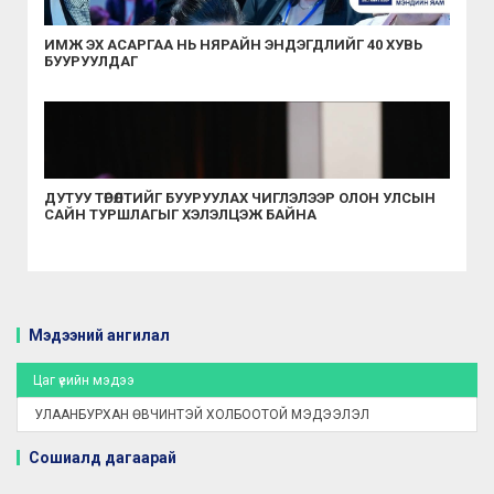
ИМЖ ЭХ АСАРГАА НЬ НЯРАЙН ЭНДЭГДЛИЙГ 40 ХУВЬ
БУУРУУЛДАГ
ДУТУУ ТӨРӨЛТИЙГ БУУРУУЛАХ ЧИГЛЭЛЭЭР ОЛОН УЛСЫН
САЙН ТУРШЛАГЫГ ХЭЛЭЛЦЭЖ БАЙНА
Мэдээний ангилал
Цаг үеийн мэдээ
УЛААНБУРХАН ӨВЧИНТЭЙ ХОЛБООТОЙ МЭДЭЭЛЭЛ
Сошиалд дагаарай