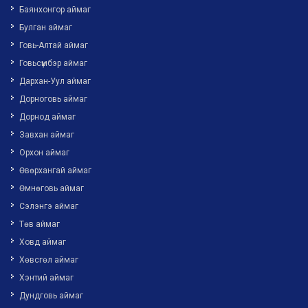
Баянхонгор аймаг
Булган аймаг
Говь-Алтай аймаг
Говьсүмбэр аймаг
Дархан-Уул аймаг
Дорноговь аймаг
Дорнод аймаг
Завхан аймаг
Орхон аймаг
Өвөрхангай аймаг
Өмнөговь аймаг
Сэлэнгэ аймаг
Төв аймаг
Ховд аймаг
Хөвсгөл аймаг
Хэнтий аймаг
Дундговь аймаг