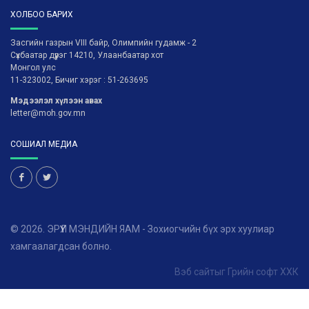
ХОЛБОО БАРИХ
Засгийн газрын VIII байр, Олимпийн гудамж - 2
Сүхбаатар дүүрэг 14210, Улаанбаатар хот
Монгол улс
11-323002, Бичиг хэрэг : 51-263695
Мэдээлэл хүлээн авах
letter@moh.gov.mn
СОШИАЛ МЕДИА
© 2026. ЭРҮҮЛ МЭНДИЙН ЯАМ - Зохиогчийн бүх эрх хуулиар
хамгаалагдсан болно.
Вэб сайт
ыг
Грийн софт ХХК