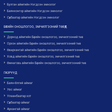
Булган аймгийн Нэгдсэн эмнэлэг
Баянхонгор аймгийн Нэгдсэн эмнэлэг
Сүхбаатар аймгийн Нэгдсэн эмнэлэг
БҮСИЙН ОНОШЛОГОО, ЭМЧИЛГЭЭНИЙ ТӨВҮҮД
Дорнод аймгийн Бүсийн оношлогоо, эмчилгээний төв
Орхон аймгийн Бүсийн оношлогоо, эмчилгээний төв
Өвөрхангай аймгийн Бүсийн оношлогоо, эмчилгээний төв
Ховд аймгийн Бүсийн оношлогоо, эмчилгээний төв
Өмнөговь аймгийн Бүсийн оношлогоо, эмчилгээний төв
ГАЗРУУД
Баян-Өлгий аймаг
Увс аймаг
Улаанбаатар хот
Сүхбаатар аймаг
Архангай аймаг