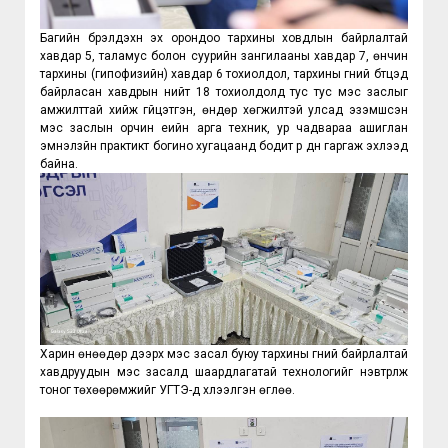
Багийн бүрэлдэхүүн эх орондоо тархины ховдлын байрлалтай
хавдар 5, таламус болон суурийн зангилааны хавдар 7, өнчин
тархины (гипофизийн) хавдар 6 тохиолдол, тархины гүний бүтцэд
байрласан хавдрын нийт 18 тохиолдолд тус тус мэс заслыг
амжилттай хийж гүйцэтгэн, өндөр хөгжилтэй улсад эзэмшсэн
мэс заслын орчин үеийн арга техник, ур чадвараа ашиглан
эмнэлзүйн практикт богино хугацаанд бодит үр дүн гаргаж эхлээд
байна.
Харин өнөөдөр дээрх мэс засал буюу тархины гүний байрлалтай 
хавдруудын мэс засалд шаардлагатай технологийг нэвтрүүлж 
тоног төхөөрөмжийг УГТЭ-д хүлээлгэн өглөө.