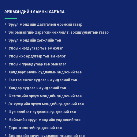
ЭРҮҮЛ МЭНДИЙН ЯАМНЫ ХАРЪЯА
Эрүүл мэндийн даатгалын ерөнхий газар
Эм эмнэлгийн хэрэгслийн хяналт, зохицуулалтын газар
Эрүүл мэндийн хөгжлийн төв
Улсын нэгдүгээр төв эмнэлэг
Улсын хоёрдугаар төв эмнэлэг
Улсын гуравдугаар төв эмнэлэг
Халдварт өвчин судлалын үндэсний төв
Гэмтэл согог судлалын үндэсний төв
Хавдар судлалын үндэсний төв
Сэтгэцийн эрүүл мэндийн үндэсний төв
Эх хүүхдийн эрүүл мэндийн үндэсний төв
Цус сэлбэлт судлалын үндэсний төв
Нийгмийн эрүүл мэндийн үндэсний төв
Геронтологийн үндэсний төв
Зоонозийн өвчин судлалын үндэсний төв