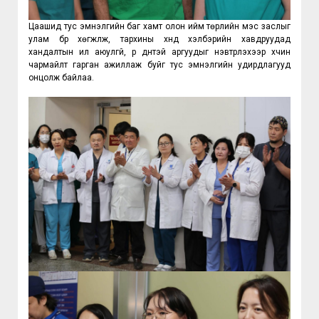
Цаашид тус эмнэлгийн баг хамт олон ийм төрлийн мэс заслыг 
улам бүр хөгжүүлж, тархины хүнд хэлбэрийн хавдруудад 
хандалтын илүү аюулгүй, үр дүнтэй аргуудыг нэвтрүүлэхээр хүчин 
чармайлт гарган ажиллаж буйг тус эмнэлгийн удирдлагууд 
онцолж байлаа.