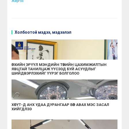
Жиргэх
Холбоотой мэдээ, мэдээлэл
ӨРХИЙН ЭРҮҮЛ МЭНДИЙН ТӨВИЙН ЦАХИМЖИЛТЫН
ЯВЦТАЙ ТАНИЛЦАЖ ҮҮСЭЭД БУЙ АСУУДЛЫГ
ШИЙДВЭРЛЭХИЙГ ҮҮРЭГ БОЛГОЛОО
ХӨСҮТ-Д АНХ УДАА ДУРАНГААР БӨӨР АВАХ МЭС ЗАСАЛ
ХИЙГДЛЭЭ