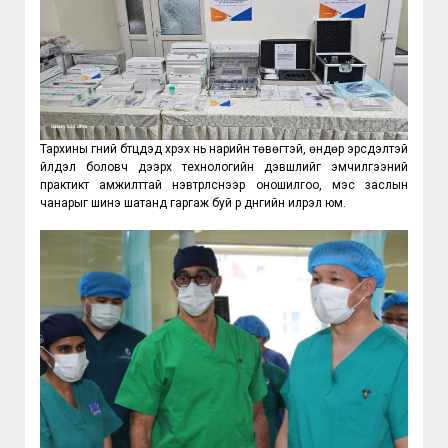
Тархины гүний бүтцүүдэд хүрэх нь нарийн төвөгтэй, өндөр эрсдэлтэй 
үйлдэл боловч дээрх технологийн дэвшлийг эмчилгээний 
практикт амжилттай нэвтрүүлснээр оношилгоо, мэс заслын 
чанарыг шинэ шатанд гаргаж буй үр дүнгийн илрэл юм.