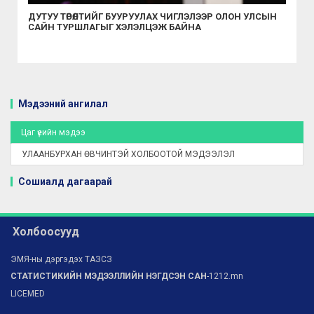
ДУТУУ ТӨРӨЛТИЙГ БУУРУУЛАХ ЧИГЛЭЛЭЭР ОЛОН УЛСЫН
САЙН ТУРШЛАГЫГ ХЭЛЭЛЦЭЖ БАЙНА
Мэдээний ангилал
Цаг үеийн мэдээ
УЛААНБУРХАН ӨВЧИНТЭЙ ХОЛБООТОЙ МЭДЭЭЛЭЛ
Сошиалд дагаарай
Холбоосууд
ЭМЯ-ны дэргэдэх ТАЗСЗ
СТАТИСТИКИЙН МЭДЭЭЛЛИЙН НЭГДСЭН САН
-1212.mn
LICEMED