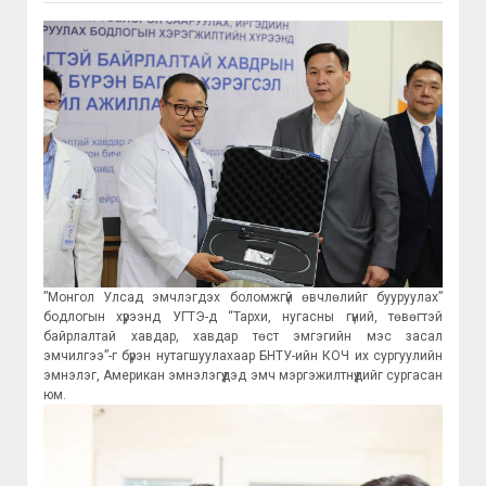
”Монгол Улсад эмчлэгдэх боломжгүй өвчлөлийг бууруулах”
бодлогын хүрээнд УГТЭ-д “Тархи, нугасны гүний, төвөгтэй
байрлалтай хавдар, хавдар төст эмгэгийн мэс засал
эмчилгээ”-г бүрэн нутагшуулахаар БНТУ-ийн КОЧ их сургуулийн
эмнэлэг, Американ эмнэлэгүүдэд эмч мэргэжилтнүүдийг сургасан
юм.