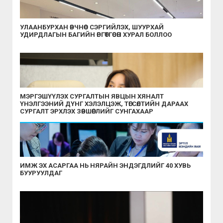
УЛААНБУРХАН ӨВЧНӨӨС СЭРГИЙЛЭХ, ШУУРХАЙ
УДИРДЛАГЫН БАГИЙН ӨРГӨТГӨСӨН ХУРАЛ БОЛЛОО
МЭРГЭШҮҮЛЭХ СУРГАЛТЫН ЯВЦЫН ХЯНАЛТ
ҮНЭЛГЭЭНИЙ ДҮНГ ХЭЛЭЛЦЭЖ, ТӨГСӨЛТИЙН ДАРААХ
СУРГАЛТ ЭРХЛЭХ ЗӨВШӨӨРЛИЙГ СУНГАХААР
ШИЙДВЭРЛЭЛЭЭ
ИМЖ ЭХ АСАРГАА НЬ НЯРАЙН ЭНДЭГДЛИЙГ 40 ХУВЬ
БУУРУУЛДАГ