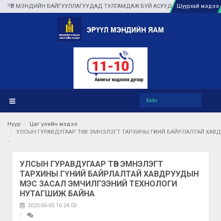
Н БАЙГУУЛЛАГУУДАД ТУЛГАМДАЖ БУЙ АСУУДЛЫГ ГАЗАР ДЭЭР НЬ ШУУРХАЙ Ш
Шуурхай мэдээ
Нүүр
Цаг үеийн мэдээ
УЛСЫН ГУРАВДУГААР ТӨВ ЭМНЭЛЭГТ ТАРХИНЫ ГҮНИЙ БАЙРЛАЛТАЙ ХА
УЛСЫН ГУРАВДУГААР ТӨВ ЭМНЭЛЭГТ
ТАРХИНЫ ГҮНИЙ БАЙРЛАЛТАЙ ХАВДРУУДЫН
МЭС ЗАСАЛ ЭМЧИЛГЭЭНИЙ ТЕХНОЛОГИ
НУТАГШИЖ БАЙНА
2025-06-05 16:24:00