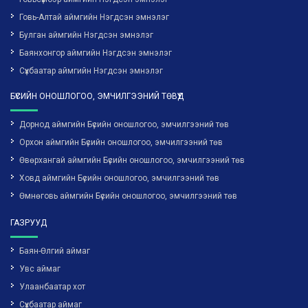
Говь-Алтай аймгийн Нэгдсэн эмнэлэг
Булган аймгийн Нэгдсэн эмнэлэг
Баянхонгор аймгийн Нэгдсэн эмнэлэг
Сүхбаатар аймгийн Нэгдсэн эмнэлэг
БҮСИЙН ОНОШЛОГОО, ЭМЧИЛГЭЭНИЙ ТӨВҮҮД
Дорнод аймгийн Бүсийн оношлогоо, эмчилгээний төв
Орхон аймгийн Бүсийн оношлогоо, эмчилгээний төв
Өвөрхангай аймгийн Бүсийн оношлогоо, эмчилгээний төв
Ховд аймгийн Бүсийн оношлогоо, эмчилгээний төв
Өмнөговь аймгийн Бүсийн оношлогоо, эмчилгээний төв
ГАЗРУУД
Баян-Өлгий аймаг
Увс аймаг
Улаанбаатар хот
Сүхбаатар аймаг