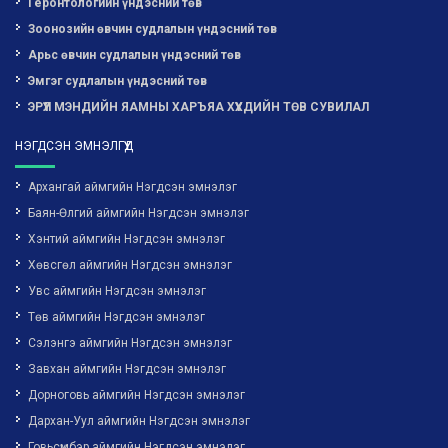
Геронтологийн үндэсний төв
Зоонозийн өвчин судлалын үндэсний төв
Арьс өвчин судлалын үндэсний төв
Эмгэг судлалын үндэсний төв
ЭРҮҮЛ МЭНДИЙН ЯАМНЫ ХАРЪЯА ХҮҮХДИЙН ТӨВ СУВИЛАЛ
НЭГДСЭН ЭМНЭЛГҮҮД
Архангай аймгийн Нэгдсэн эмнэлэг
Баян-Өлгий аймгийн Нэгдсэн эмнэлэг
Хэнтий аймгийн Нэгдсэн эмнэлэг
Хөвсгөл аймгийн Нэгдсэн эмнэлэг
Увс аймгийн Нэгдсэн эмнэлэг
Төв аймгийн Нэгдсэн эмнэлэг
Сэлэнгэ аймгийн Нэгдсэн эмнэлэг
Завхан аймгийн Нэгдсэн эмнэлэг
Дорноговь аймгийн Нэгдсэн эмнэлэг
Дархан-Уул аймгийн Нэгдсэн эмнэлэг
Говьсүмбэр аймгийн Нэгдсэн эмнэлэг