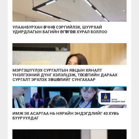
УЛААНБУРХАН ӨВЧНӨӨС СЭРГИЙЛЭХ, ШУУРХАЙ
УДИРДЛАГЫН БАГИЙН ӨРГӨТГӨСӨН ХУРАЛ БОЛЛОО
МЭРГЭШҮҮЛЭХ СУРГАЛТЫН ЯВЦЫН ХЯНАЛТ
ҮНЭЛГЭЭНИЙ ДҮНГ ХЭЛЭЛЦЭЖ, ТӨГСӨЛТИЙН ДАРААХ
СУРГАЛТ ЭРХЛЭХ ЗӨВШӨӨРЛИЙГ СУНГАХААР
ШИЙДВЭРЛЭЛЭЭ
ИМЖ ЭХ АСАРГАА НЬ НЯРАЙН ЭНДЭГДЛИЙГ 40 ХУВЬ
БУУРУУЛДАГ