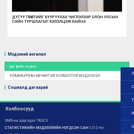
ДУТУУ ТӨРӨЛТИЙГ БУУРУУЛАХ ЧИГЛЭЛЭЭР ОЛОН УЛСЫН
САЙН ТУРШЛАГЫГ ХЭЛЭЛЦЭЖ БАЙНА
Мэдээний ангилал
Цаг үеийн мэдээ
Л
УЛААНБУРХАН ӨВЧИНТЭЙ ХОЛБООТОЙ МЭДЭЭЛЭЛ
С
Сошиалд дагаарай
Т
Холбоосууд
И
ЭМЯ-ны дэргэдэх ТАЗСЗ
Ц
СТАТИСТИКИЙН МЭДЭЭЛЛИЙН НЭГДСЭН САН
-1212.mn