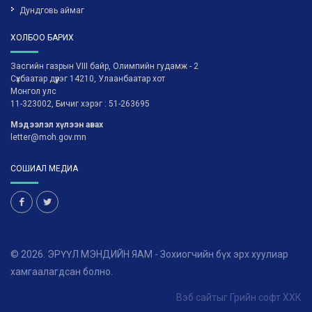
Дундговь аймаг
ХОЛБОО БАРИХ
Засгийн газрын VIII байр, Олимпийн гудамж - 2
Сүхбаатар дүүрэг 14210, Улаанбаатар хот
Монгол улс
11-323002, Бичиг хэрэг : 51-263695
Мэдээлэл хүлээн авах
letter@moh.gov.mn
СОШИАЛ МЕДИА
© 2026. ЭРҮҮЛ МЭНДИЙН ЯАМ - Зохиогчийн бүх эрх хуулиар
хамгаалагдсан болно.
Вэб сайт
ыг
Грийн софт ХХК