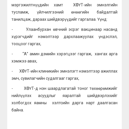
мэргэжилтнүүдийн хамт ХӨСҮТ-ийн эмнэлгийн
тусламж, үйлчилгээний өнөөгийн байдалтай
танилцаж, дараах шийдвэрүүдийг гаргалаа. Үүнд:
- Улаанбурхан өвчний эсрэг вакцинаар насанд
хүрэгчдийг нэмэлтээр дархлаажуулах үндэслэл,
тооцоог гаргах,
- “А” амин дэмийн хэрэгцээг гаргаж, хангах арга
хэмжээ авах,
- ХӨСҮТ-ийн клиникийн эмнэлэгт нэмэлтээр ажиллах
эмч, сувилагчийн судалгааг гаргах,
- ХӨСҮТ-д нэн шаардлагатай тоног төхөөрөмжийг
нийлүүлэх асуудлыг яаралтай шийдвэрлэхийг
холбогдох яамны хэлтсийн дарга нарт даалгасан
байна.