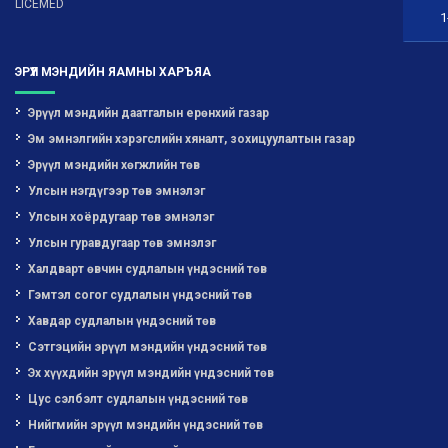
LICEMED
1
ЭРҮҮЛ МЭНДИЙН ЯАМНЫ ХАРЪЯА
Эрүүл мэндийн даатгалын ерөнхий газар
Эм эмнэлгийн хэрэгслийн хяналт, зохицуулалтын газар
Эрүүл мэндийн хөгжлийн төв
Улсын нэгдүгээр төв эмнэлэг
Улсын хоёрдугаар төв эмнэлэг
Улсын гуравдугаар төв эмнэлэг
Халдварт өвчин судлалын үндэсний төв
Гэмтэл согог судлалын үндэсний төв
Хавдар судлалын үндэсний төв
Сэтгэцийн эрүүл мэндийн үндэсний төв
Эх хүүхдийн эрүүл мэндийн үндэсний төв
Цус сэлбэлт судлалын үндэсний төв
Нийгмийн эрүүл мэндийн үндэсний төв