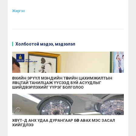
Жиргэх
Холбоотой мэдээ, мэдээлэл
ӨРХИЙН ЭРҮҮЛ МЭНДИЙН ТӨВИЙН ЦАХИМЖИЛТЫН
ЯВЦТАЙ ТАНИЛЦАЖ ҮҮСЭЭД БУЙ АСУУДЛЫГ
ШИЙДВЭРЛЭХИЙГ ҮҮРЭГ БОЛГОЛОО
ХӨСҮТ-Д АНХ УДАА ДУРАНГААР БӨӨР АВАХ МЭС ЗАСАЛ
ХИЙГДЛЭЭ