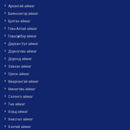
Архангай аймаг
Баянхонгор аймаг
Булган аймаг
Говь-Алтай аймаг
Говьсүмбэр аймаг
Дархан-Уул аймаг
Дорноговь аймаг
Дорнод аймаг
Завхан аймаг
Орхон аймаг
Өвөрхангай аймаг
Өмнөговь аймаг
Сэлэнгэ аймаг
Төв аймаг
Ховд аймаг
Хөвсгөл аймаг
Хэнтий аймаг