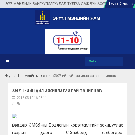
РҮҮЛ МЭНДИЙН БАЙГУУЛЛАГУУДАД ТУЛГАМДАЖ БУЙ АСУУДЛЫГ ГАЗАР ДЭЭР НЬ
Шуурхай мэдээ
Нүүр
Цаг үеийн мэдээ
ХӨСҮТ-ийн үйл ажиллагаатай танилцав
ХӨСҮТ-ийн үйл ажиллагаатай танилцав
2016-03-10 16:03:11
Өнөөдөр ЭМСЯ-ны Бодлогын хэрэгжилтийг зохицуулах
газрын дарга С.Энхболд холбогдох