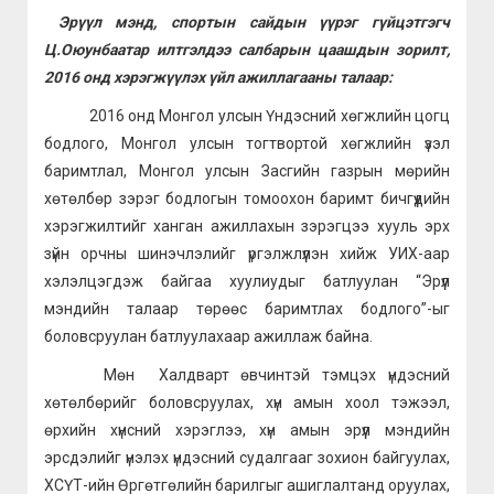
Эрүүл мэнд, спортын сайдын үүрэг гүйцэтгэгч
Ц.Оюунбаатар илтгэлдээ салбарын цаашдын зорилт,
2016 онд хэрэгжүүлэх үйл ажиллагааны талаар:
2016 онд Монгол улсын Үндэсний хөгжлийн цогц
бодлого, Монгол улсын тогтвортой хөгжлийн үзэл
баримтлал, Монгол улсын Засгийн газрын мөрийн
хөтөлбөр зэрэг бодлогын томоохон баримт бичгүүдийн
хэрэгжилтийг ханган ажиллахын зэрэгцээ хууль эрх
зүйн орчны шинэчлэлийг үргэлжлүүлэн хийж УИХ-аар
хэлэлцэгдэж байгаа хуулиудыг батлуулан “Эрүүл
мэндийн талаар төрөөс баримтлах бодлого”-ыг
боловсруулан батлуулахаар ажиллаж байна.
Мөн Халдварт өвчинтэй тэмцэх үндэсний
хөтөлбөрийг боловсруулах, хүн амын хоол тэжээл,
өрхийн хүнсний хэрэглээ, хүн амын эрүүл мэндийн
эрсдэлийг үнэлэх үндэсний судалгааг зохион байгуулах,
ХСҮТ-ийн Өргөтгөлийн барилгыг ашиглалтанд оруулах,