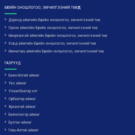
БҮСИЙН ОНОШЛОГОО, ЭМЧИЛГЭЭНИЙ ТӨВҮҮД
Дорнод аймгийн Бүсийн оношлогоо, эмчилгээний төв
Орхон аймгийн Бүсийн оношлогоо, эмчилгээний төв
Өвөрхангай аймгийн Бүсийн оношлогоо, эмчилгээний төв
Ховд аймгийн Бүсийн оношлогоо, эмчилгээний төв
Өмнөговь аймгийн Бүсийн оношлогоо, эмчилгээний төв
ГАЗРУУД
Баян-Өлгий аймаг
Увс аймаг
Улаанбаатар хот
Сүхбаатар аймаг
Архангай аймаг
Баянхонгор аймаг
Булган аймаг
Говь-Алтай аймаг