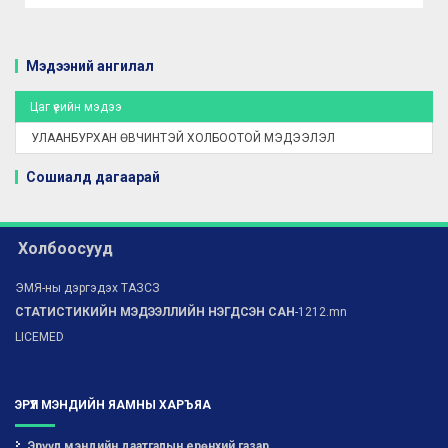
Мэдээний ангилал
Цаг үеийн мэдээ
УЛААНБУРХАН ӨВЧИНТЭЙ ХОЛБООТОЙ МЭДЭЭЛЭЛ
Сошиалд дагаарай
Холбоосууд
ЭМЯ-ны дэргэдэх ТАЗСЗ
СТАТИСТИКИЙН МЭДЭЭЛЛИЙН НЭГДСЭН САН
-1212.mn
LICEMED
ЭРҮҮЛ МЭНДИЙН ЯАМНЫ ХАРЪЯА
Эрүүл мэндийн даатгалын ерөнхий газар