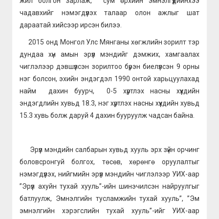
жил болгон зарлаж, сум өрхийн эмнэлгүүдийнхээ
чадавхийг нэмэгдүүлэх талаар олон ажлыг шат
дараатай хийсээр ирсэн билээ.
2015 онд Монгол Улс Мянганы хөгжлийн зорилт тэр
дундаа хүн амын эрүүл мэндийг дэмжих, хамгаалах
чиглэлээр дэвшүүлсэн зорилтоо бүрэн биелүүлсэн 9 орны
нэг болсон, эхийн эндэгдэл 1990 онтой харьцуулахад
найм дахин буурч, 0-5 хүртлэх насны хүүхдийн
эндэгдлийн хувьд 18.3, нэг хүртлэх насны хүүхдийн хувьд
15.3 хувь болж даруй 4 дахин бууруулж чадсан байна.
Эрүүл мэндийн салбарын хувьд хууль эрх зүйн орчинг
боловсронгуй болгох, төсөв, хөрөнгө оруулалтыг
нэмэгдүүлэх, нийгмийн эрүүл мэндийн чиглэлээр УИХ-аар
”Эрүүл ахуйн тухай хууль”-ийн шинэчилсэн найруулгыг
батлуулж, Эмнэлгийн тусламжийн тухай хууль”, ”Эм
эмнэлгийн хэрэгслийн тухай хууль”-ийг УИХ-аар