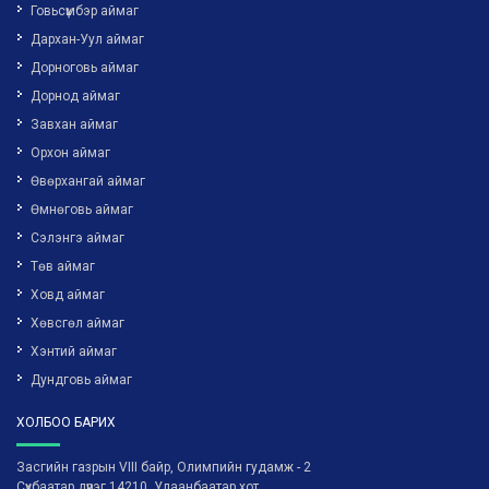
Говьсүмбэр аймаг
Дархан-Уул аймаг
Дорноговь аймаг
Дорнод аймаг
Завхан аймаг
Орхон аймаг
Өвөрхангай аймаг
Өмнөговь аймаг
Сэлэнгэ аймаг
Төв аймаг
Ховд аймаг
Хөвсгөл аймаг
Хэнтий аймаг
Дундговь аймаг
ХОЛБОО БАРИХ
Засгийн газрын VIII байр, Олимпийн гудамж - 2
Сүхбаатар дүүрэг 14210, Улаанбаатар хот