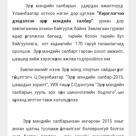
Эрүүл мэндийн салбарын удирдах ажилтнууд
Улаанбаатар хотноо нэгэн дор цуглаж
“Хэрэглэгчээ
дээдэлсэн эрүүл мэндийн салбар”
уриан дор
зөвлөгөөнөө зохион байгуулж байна. Зөвлөгөөн гурван
өдөр үргэлжлэх бөгөөд, төрийн болон төрийн бус
байгууллага, хот хөдөөгийн 170 гаруй төлөөлөгчид
оролцож Эрүүл мэндийн салбарт гарсан ололт амжилт,
цаашид хийж хэрэгжүүлэх ажлаа тодорхойлох юм.
Зөвлөгөөнийг нээж Эрүүл мэнд спортын сайдын үүрэг
гүйцэтгэгч Ц.Оюунбаатар “Эрүүл мэндийн салбар-2015,
цаашдын зорилт”, УИХ-гишүүн С.Одонтуяа “Эрүүл мэндийн
салбарын хууль эрх зүйн шинэчлэлийн бодлого”,-ын
хүрээнд илтгэл тавж хэлэлцүүллээ.
Эрүүл мэндийн салбарынхан өнгөрсөн 2015 оныг
анхан шатны тусламж үйлчилгээг боловронгуй болгох