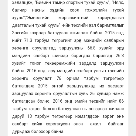
хэлэлцүүлж, “Биеийн тамир спортын тухай хууль”, “Нялх,
балчир насны хүүхдийн хоол тэжээлийн тухай
хууль”,”Эмнэлгийн мэргэжилтний хариуцлагын
даатгалын тухай хууль” -ийн төслийн үзэл баримтлалыг
Засгийн газраар батлуулан ажиллаж байна. 2015 онд
нийт 71.3 тэрбум төгрөгийг эрүүл мэндийн салбарын
хөрөнгө оруулалтад зарцуулсны 66.8 хувийг эрүүл
мэндийн салбарт шинээр баригдах барилгад 26.3
хувийг тоног төхөөрөмжийн зардалд зарцуулсан
байна. 2016 онд эрүүл мэндийн салбарт улсын төсвийн
хөрөнгө оруулалт 76 орчим тэрбум төгрөгөөр
батлагдаж 2015 онтой харьцуулахад их засварт
зарцуулах хөрөнгө оруулалтын хувь 26 хувиар нэмж
батлагдсан болно. 2016 онд эмийн төсвийг нийт 86
тэрбум төгрөг болгон батлуулсан нь өнгөрсөн жилээс
даруй 13 тэрбум төгрөгөөр нэмэгдүүлсэн зэрэг энэ
салбарт хийж хэрэгжүүлсэн олон ажил байгааг
дурьдаж болохоор байна.