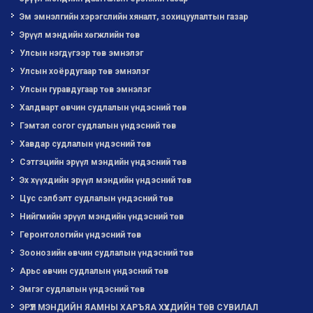
Эм эмнэлгийн хэрэгслийн хяналт, зохицуулалтын газар
Эрүүл мэндийн хөгжлийн төв
Улсын нэгдүгээр төв эмнэлэг
Улсын хоёрдугаар төв эмнэлэг
Улсын гуравдугаар төв эмнэлэг
Халдварт өвчин судлалын үндэсний төв
Гэмтэл согог судлалын үндэсний төв
Хавдар судлалын үндэсний төв
Сэтгэцийн эрүүл мэндийн үндэсний төв
Эх хүүхдийн эрүүл мэндийн үндэсний төв
Цус сэлбэлт судлалын үндэсний төв
Нийгмийн эрүүл мэндийн үндэсний төв
Геронтологийн үндэсний төв
Зоонозийн өвчин судлалын үндэсний төв
Арьс өвчин судлалын үндэсний төв
Эмгэг судлалын үндэсний төв
ЭРҮҮЛ МЭНДИЙН ЯАМНЫ ХАРЪЯА ХҮҮХДИЙН ТӨВ СУВИЛАЛ