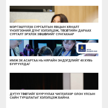
МЭРГЭШҮҮЛЭХ СУРГАЛТЫН ЯВЦЫН ХЯНАЛТ
ҮНЭЛГЭЭНИЙ ДҮНГ ХЭЛЭЛЦЭЖ, ТӨГСӨЛТИЙН ДАРААХ
СУРГАЛТ ЭРХЛЭХ ЗӨВШӨӨРЛИЙГ СУНГАХААР
ШИЙДВЭРЛЭЛЭЭ
ИМЖ ЭХ АСАРГАА НЬ НЯРАЙН ЭНДЭГДЛИЙГ 40 ХУВЬ
БУУРУУЛДАГ
ДУТУУ ТӨРӨЛТИЙГ БУУРУУЛАХ ЧИГЛЭЛЭЭР ОЛОН УЛСЫН
САЙН ТУРШЛАГЫГ ХЭЛЭЛЦЭЖ БАЙНА