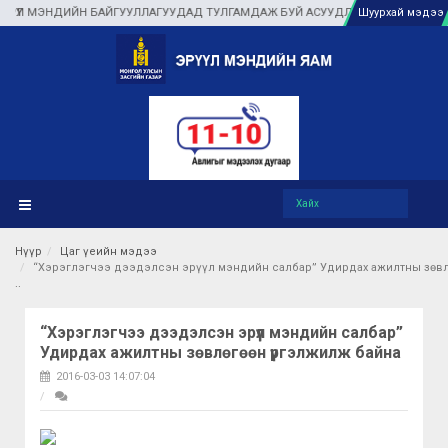
МЭНДИЙН БАЙГУУЛЛАГУУДАД ТУЛГАМДАЖ БУЙ АСУУДЛЫГ ГАЗАР ДЭЭР НЬ ШУУР
Шуурхай мэдээ
Нүүр
Цаг үеийн мэдээ
“Хэрэглэгчээ дээдэлсэн эрүүл мэндийн салбар” Удирдах ажилтны зөв
“Хэрэглэгчээ дээдэлсэн эрүүл мэндийн салбар”
Удирдах ажилтны зөвлөгөөн үргэлжилж байна
2016-03-03 14:07:04