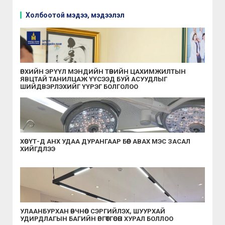
Холбоотой мэдээ, мэдээлэл
ӨРХИЙН ЭРҮҮЛ МЭНДИЙН ТӨВИЙН ЦАХИМЖИЛТЫН
ЯВЦТАЙ ТАНИЛЦАЖ ҮҮСЭЭД БУЙ АСУУДЛЫГ
ШИЙДВЭРЛЭХИЙГ ҮҮРЭГ БОЛГОЛОО
ХӨСҮТ-Д АНХ УДАА ДУРАНГААР БӨӨР АВАХ МЭС ЗАСАЛ
ХИЙГДЛЭЭ
УЛААНБУРХАН ӨВЧНӨӨС СЭРГИЙЛЭХ, ШУУРХАЙ
УДИРДЛАГЫН БАГИЙН ӨРГӨТГӨСӨН ХУРАЛ БОЛЛОО