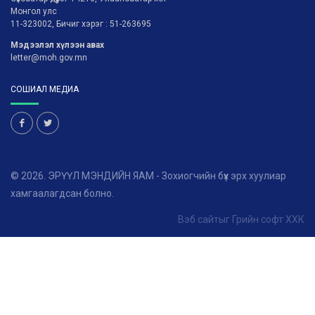
Монгол улс
11-323002, Бичиг хэрэг : 51-263695
Мэдээлэл хүлээн авах
letter@moh.gov.mn
СОШИАЛ МЕДИА
© 2026. ЭРҮҮЛ МЭНДИЙН ЯАМ - Зохиогчийн бүх эрх хуулиар
хамгаалагдсан болно.
Вэб сайт
ыг
Грийн софт ХХК