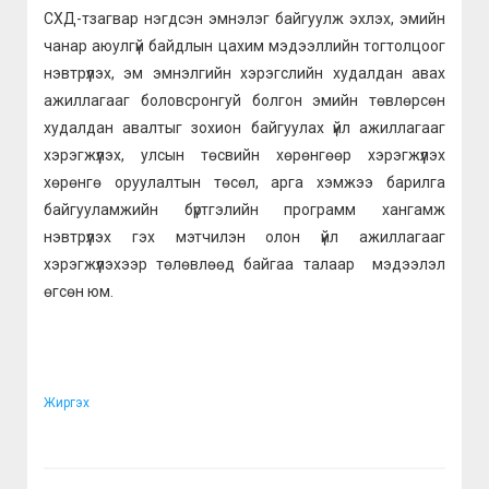
СХД-тзагвар нэгдсэн эмнэлэг байгуулж эхлэх, эмийн
чанар аюулгүй байдлын цахим мэдээллийн тогтолцоог
нэвтрүүлэх, эм эмнэлгийн хэрэгслийн худалдан авах
ажиллагааг боловсронгуй болгон эмийн төвлөрсөн
худалдан авалтыг зохион байгуулах үйл ажиллагааг
хэрэгжүүлэх, улсын төсвийн хөрөнгөөр хэрэгжүүлэх
хөрөнгө оруулалтын төсөл, арга хэмжээ барилга
байгууламжийн бүртгэлийн программ хангамж
нэвтрүүлэх гэх мэтчилэн олон үйл ажиллагааг
хэрэгжүүлэхээр төлөвлөөд байгаа талаар мэдээлэл
өгсөн юм.
Жиргэх