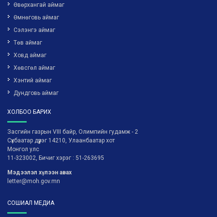
Өвөрхангай аймаг
Өмнөговь аймаг
Сэлэнгэ аймаг
Төв аймаг
Ховд аймаг
Хөвсгөл аймаг
Хэнтий аймаг
Дундговь аймаг
ХОЛБОО БАРИХ
Засгийн газрын VIII байр, Олимпийн гудамж - 2
Сүхбаатар дүүрэг 14210, Улаанбаатар хот
Монгол улс
11-323002, Бичиг хэрэг : 51-263695
Мэдээлэл хүлээн авах
letter@moh.gov.mn
СОШИАЛ МЕДИА