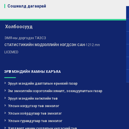
Сошиалд дагаарай
Холбоосууд
ЭМЯ-ны дэргэдэх ТАЗСЗ
СТАТИСТИКИЙН МЭДЭЭЛЛИЙН НЭГДСЭН САН
-1212.mn
LICEMED
ЭРҮҮЛ МЭНДИЙН ЯАМНЫ ХАРЪЯА
Эрүүл мэндийн даатгалын ерөнхий газар
Эм эмнэлгийн хэрэгслийн хяналт, зохицуулалтын газар
Эрүүл мэндийн хөгжлийн төв
Улсын нэгдүгээр төв эмнэлэг
Улсын хоёрдугаар төв эмнэлэг
Улсын гуравдугаар төв эмнэлэг
Халдварт өвчин судлалын үндэсний төв