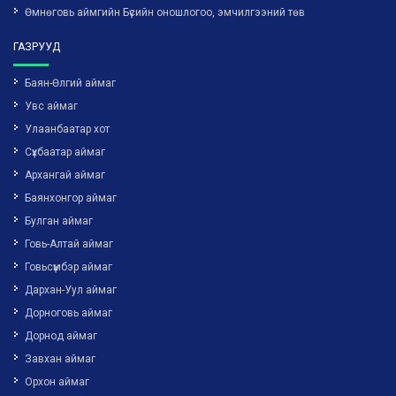
Өмнөговь аймгийн Бүсийн оношлогоо, эмчилгээний төв
ГАЗРУУД
Баян-Өлгий аймаг
Увс аймаг
Улаанбаатар хот
Сүхбаатар аймаг
Архангай аймаг
Баянхонгор аймаг
Булган аймаг
Говь-Алтай аймаг
Говьсүмбэр аймаг
Дархан-Уул аймаг
Дорноговь аймаг
Дорнод аймаг
Завхан аймаг
Орхон аймаг