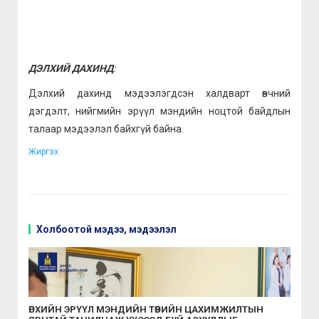
ДЭЛХИЙ ДАХИНД
:
Дэлхий дахинд мэдээлэгдсэн халдварт өвчний
дэгдэлт, нийгмийн эрүүл мэндийн ноцтой байдлын
талаар мэдээлэл байхгүй байна.
Жиргэх
Холбоотой мэдээ, мэдээлэл
ӨРХИЙН ЭРҮҮЛ МЭНДИЙН ТӨВИЙН ЦАХИМЖИЛТЫН