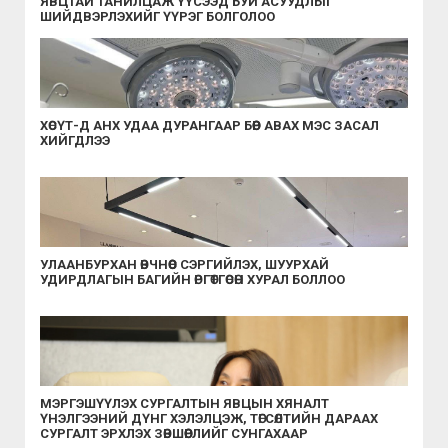
ЯВЦТАЙ ТАНИЛЦАЖ ҮҮСЭЭД БУЙ АСУУДЛЫГ
ШИЙДВЭРЛЭХИЙГ ҮҮРЭГ БОЛГОЛОО
ХӨСҮТ-Д АНХ УДАА ДУРАНГААР БӨӨР АВАХ МЭС ЗАСАЛ
ХИЙГДЛЭЭ
УЛААНБУРХАН ӨВЧНӨӨС СЭРГИЙЛЭХ, ШУУРХАЙ
УДИРДЛАГЫН БАГИЙН ӨРГӨТГӨСӨН ХУРАЛ БОЛЛОО
МЭРГЭШҮҮЛЭХ СУРГАЛТЫН ЯВЦЫН ХЯНАЛТ
ҮНЭЛГЭЭНИЙ ДҮНГ ХЭЛЭЛЦЭЖ, ТӨГСӨЛТИЙН ДАРААХ
СУРГАЛТ ЭРХЛЭХ ЗӨВШӨӨРЛИЙГ СУНГАХААР