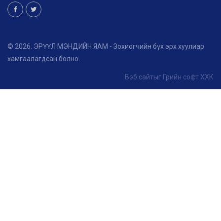
© 2026. ЭРҮҮЛ МЭНДИЙН ЯАМ - Зохиогчийн бүх эрх хуулиар
хамгаалагдсан болно.
Вэб сайт
ыг
Грийн софт ХХК