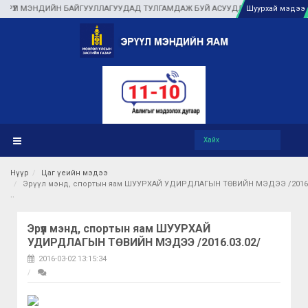
Л МЭНДИЙН БАЙГУУЛЛАГУУДАД ТУЛГАМДАЖ БУЙ АСУУДЛЫГ ГАЗАР ДЭЭР НЬ Ш
Шуурхай мэдээ
Нүүр
Цаг үеийн мэдээ
Эрүүл мэнд, спортын яам ШУУРХАЙ УДИРДЛАГЫН ТӨВИЙН МЭДЭЭ /2016.
Эрүүл мэнд, спортын яам ШУУРХАЙ
УДИРДЛАГЫН ТӨВИЙН МЭДЭЭ /2016.03.02/
2016-03-02 13:15:34