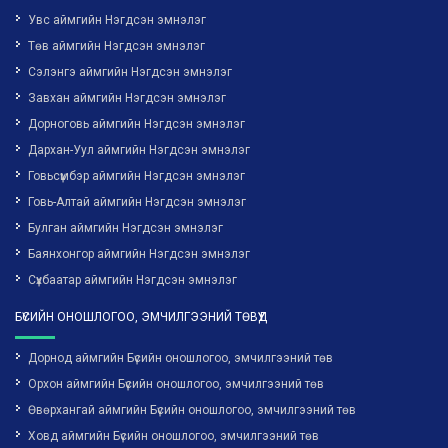
Увс аймгийн Нэгдсэн эмнэлэг
Төв аймгийн Нэгдсэн эмнэлэг
Сэлэнгэ аймгийн Нэгдсэн эмнэлэг
Завхан аймгийн Нэгдсэн эмнэлэг
Дорноговь аймгийн Нэгдсэн эмнэлэг
Дархан-Уул аймгийн Нэгдсэн эмнэлэг
Говьсүмбэр аймгийн Нэгдсэн эмнэлэг
Говь-Алтай аймгийн Нэгдсэн эмнэлэг
Булган аймгийн Нэгдсэн эмнэлэг
Баянхонгор аймгийн Нэгдсэн эмнэлэг
Сүхбаатар аймгийн Нэгдсэн эмнэлэг
БҮСИЙН ОНОШЛОГОО, ЭМЧИЛГЭЭНИЙ ТӨВҮҮД
Дорнод аймгийн Бүсийн оношлогоо, эмчилгээний төв
Орхон аймгийн Бүсийн оношлогоо, эмчилгээний төв
Өвөрхангай аймгийн Бүсийн оношлогоо, эмчилгээний төв
Ховд аймгийн Бүсийн оношлогоо, эмчилгээний төв