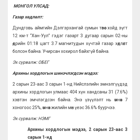
МОНГОЛ УЛСАД:
Газар хөдлөлт:
Дундговь аймгийн Дэлгэрхангай сумын төвөөс хойд зүгт
12 км-т “Хан-Уул” гэдэг газарт 3 дугаар сарын 02-ны
өдрийн 01:18 цагт 3.7 магнитудын хүчтэй газар хөдлөлт
болсон байна. Учирсан хохирол байхгүй байна.
Эх сурвалж: ОБЕГ
Архины хордлогын шинэчлэгдсэн мэдээ:
2 сарын 23-аас 3 сарын 1-нд Нийслэлийн эмнэлгүүдэд
архины хордлогын улмаас 404 хүн хандсаны 31 (7.6%)
хэвтэн эмчлэгдсэн байна. Энэ үзүүлэлт нь өмнөх 7
хоногоос 25%, өмнөх жилийн мөн үеэс 36.6% буурчээ.
Эх сурвалж: НЭМГ
Архины хордлогын мэдээ, 2 сарын 23-аас 3
сарын 1-нд