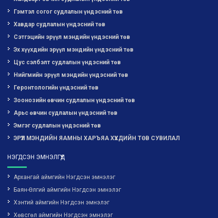
Гэмтэл согог судлалын үндэсний төв
Хавдар судлалын үндэсний төв
Сэтгэцийн эрүүл мэндийн үндэсний төв
Эх хүүхдийн эрүүл мэндийн үндэсний төв
Цус сэлбэлт судлалын үндэсний төв
Нийгмийн эрүүл мэндийн үндэсний төв
Геронтологийн үндэсний төв
Зоонозийн өвчин судлалын үндэсний төв
Арьс өвчин судлалын үндэсний төв
Эмгэг судлалын үндэсний төв
ЭРҮҮЛ МЭНДИЙН ЯАМНЫ ХАРЪЯА ХҮҮХДИЙН ТӨВ СУВИЛАЛ
НЭГДСЭН ЭМНЭЛГҮҮД
Архангай аймгийн Нэгдсэн эмнэлэг
Баян-Өлгий аймгийн Нэгдсэн эмнэлэг
Хэнтий аймгийн Нэгдсэн эмнэлэг
Хөвсгөл аймгийн Нэгдсэн эмнэлэг