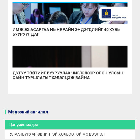
ШИЙДВЭРЛЭЛЭЭ
ИМЖ ЭХ АСАРГАА НЬ НЯРАЙН ЭНДЭГДЛИЙГ 40 ХУВЬ
БУУРУУЛДАГ
ДУТУУ ТӨРӨЛТИЙГ БУУРУУЛАХ ЧИГЛЭЛЭЭР ОЛОН УЛСЫН
САЙН ТУРШЛАГЫГ ХЭЛЭЛЦЭЖ БАЙНА
Мэдээний ангилал
Цаг үеийн мэдээ
УЛААНБУРХАН ӨВЧИНТЭЙ ХОЛБООТОЙ МЭДЭЭЛЭЛ