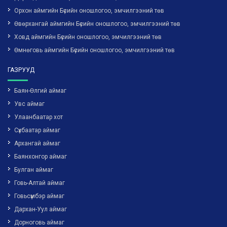
Орхон аймгийн Бүсийн оношлогоо, эмчилгээний төв
Өвөрхангай аймгийн Бүсийн оношлогоо, эмчилгээний төв
Ховд аймгийн Бүсийн оношлогоо, эмчилгээний төв
Өмнөговь аймгийн Бүсийн оношлогоо, эмчилгээний төв
ГАЗРУУД
Баян-Өлгий аймаг
Увс аймаг
Улаанбаатар хот
Сүхбаатар аймаг
Архангай аймаг
Баянхонгор аймаг
Булган аймаг
Говь-Алтай аймаг
Говьсүмбэр аймаг
Дархан-Уул аймаг
Дорноговь аймаг