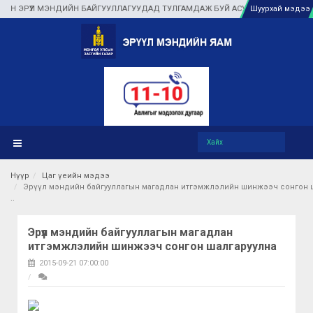
РҮҮЛ МЭНДИЙН БАЙГУУЛЛАГУУДАД ТУЛГАМДАЖ БУЙ АСУУДЛЫГ ГАЗАР ДЭЭР НЬ
Шуурхай мэдээ
Нүүр
Цаг үеийн мэдээ
Эрүүл мэндийн байгууллагын магадлан итгэмжлэлийн шинжээч сонгон 
Эрүүл мэндийн байгууллагын магадлан
итгэмжлэлийн шинжээч сонгон шалгаруулна
2015-09-21 07:00:00