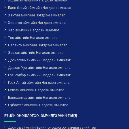
Архангай аймгийн Нэгдсэн эмнэлэг
Баян-Өлгий аймгийн Нэгдсэн эмнэлэг
Хэнтий аймгийн Нэгдсэн эмнэлэг
Хөвсгөл аймгийн Нэгдсэн эмнэлэг
Увс аймгийн Нэгдсэн эмнэлэг
Төв аймгийн Нэгдсэн эмнэлэг
Сэлэнгэ аймгийн Нэгдсэн эмнэлэг
Завхан аймгийн Нэгдсэн эмнэлэг
Дорноговь аймгийн Нэгдсэн эмнэлэг
Дархан-Уул аймгийн Нэгдсэн эмнэлэг
Говьсүмбэр аймгийн Нэгдсэн эмнэлэг
Говь-Алтай аймгийн Нэгдсэн эмнэлэг
Булган аймгийн Нэгдсэн эмнэлэг
Баянхонгор аймгийн Нэгдсэн эмнэлэг
Сүхбаатар аймгийн Нэгдсэн эмнэлэг
БҮСИЙН ОНОШЛОГОО, ЭМЧИЛГЭЭНИЙ ТӨВҮҮД
Дорнод аймгийн Бүсийн оношлогоо, эмчилгээний төв