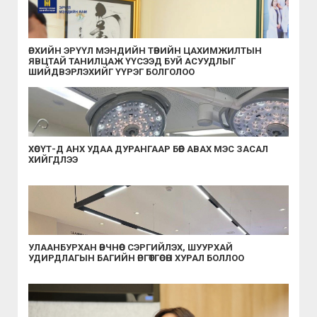
ӨРХИЙН ЭРҮҮЛ МЭНДИЙН ТӨВИЙН ЦАХИМЖИЛТЫН
ЯВЦТАЙ ТАНИЛЦАЖ ҮҮСЭЭД БУЙ АСУУДЛЫГ
ШИЙДВЭРЛЭХИЙГ ҮҮРЭГ БОЛГОЛОО
ХӨСҮТ-Д АНХ УДАА ДУРАНГААР БӨӨР АВАХ МЭС ЗАСАЛ
ХИЙГДЛЭЭ
УЛААНБУРХАН ӨВЧНӨӨС СЭРГИЙЛЭХ, ШУУРХАЙ
УДИРДЛАГЫН БАГИЙН ӨРГӨТГӨСӨН ХУРАЛ БОЛЛОО