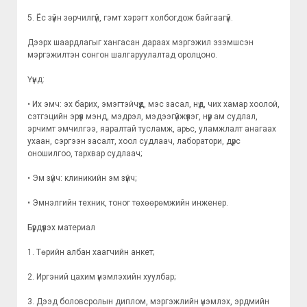
5. Ёс зүйн зөрчилгүй, гэмт хэрэгт холбогдож байгаагүй.
Дээрх шаардлагыг хангасан дараах мэргэжил эзэмшсэн
мэргэжилтэн сонгон шалгаруулалтад оролцоно.
Үүнд:
•
Их эмч: эх барих, эмэгтэйчүүд, мэс засал, нүд, чих хамар хоолой,
сэтгэцийн эрүүл мэнд, мэдрэл, мэдээгүйжүүлэг, нүүр ам судлал,
эрчимт эмчилгээ, яаралтай тусламж, арьс, уламжлалт анагаах
ухаан, сэргээн засалт, хоол судлаач, лаборатори, дүрс
оношилгоо, тархвар судлаач;
•
Эм зүйч: клиникийн эм зүйч;
•
Эмнэлгийн техник, тоног төхөөрөмжийн инженер.
Бүрдүүлэх материал
1. Төрийн албан хаагчийн анкет;
2. Иргэний цахим үнэмлэхийн хуулбар;
3. Дээд боловсролын диплом, мэргэжлийн үнэмлэх, эрдмийн