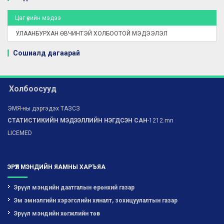
Цаг үеийн мэдээ
УЛААНБУРХАН ӨВЧИНТЭЙ ХОЛБООТОЙ МЭДЭЭЛЭЛ
Сошиалд дагаарай
Холбоосууд
ЭМЯ-ны дэргэдэх ТАЗСЗ
СТАТИСТИКИЙН МЭДЭЭЛЛИЙН НЭГДСЭН САН
-1212.mn
LICEMED
ЭРҮҮЛ МЭНДИЙН ЯАМНЫ ХАРЪЯА
Эрүүл мэндийн даатгалын ерөнхий газар
Эм эмнэлгийн хэрэгслийн хяналт, зохицуулалтын газар
Эрүүл мэндийн хөгжлийн төв