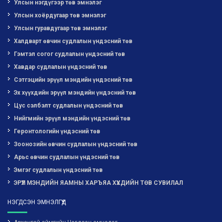
Улсын нэгдүгээр төв эмнэлэг
Улсын хоёрдугаар төв эмнэлэг
Улсын гуравдугаар төв эмнэлэг
Халдварт өвчин судлалын үндэсний төв
Гэмтэл согог судлалын үндэсний төв
Хавдар судлалын үндэсний төв
Сэтгэцийн эрүүл мэндийн үндэсний төв
Эх хүүхдийн эрүүл мэндийн үндэсний төв
Цус сэлбэлт судлалын үндэсний төв
Нийгмийн эрүүл мэндийн үндэсний төв
Геронтологийн үндэсний төв
Зоонозийн өвчин судлалын үндэсний төв
Арьс өвчин судлалын үндэсний төв
Эмгэг судлалын үндэсний төв
ЭРҮҮЛ МЭНДИЙН ЯАМНЫ ХАРЪЯА ХҮҮХДИЙН ТӨВ СУВИЛАЛ
НЭГДСЭН ЭМНЭЛГҮҮД