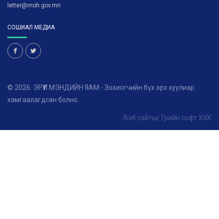
letter@moh.gov.mn
СОШИАЛ МЕДИА
© 2026. ЭРҮҮЛ МЭНДИЙН ЯАМ - Зохиогчийн бүх эрх хуулиар
хамгаалагдсан болно.
Вэб сайт
ыг
Грийн софт ХХК