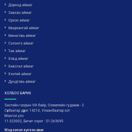
Дорнод аймаг
Завхан аймаг
Орхон аймаг
Өвөрхангай аймаг
Өмнөговь аймаг
Сэлэнгэ аймаг
Төв аймаг
Ховд аймаг
Хөвсгөл аймаг
Хэнтий аймаг
Дундговь аймаг
ХОЛБОО БАРИХ
Засгийн газрын VIII байр, Олимпийн гудамж - 2
Сүхбаатар дүүрэг 14210, Улаанбаатар хот
Монгол улс
11-323002, Бичиг хэрэг : 51-263695
Мэдээлэл хүлээн авах