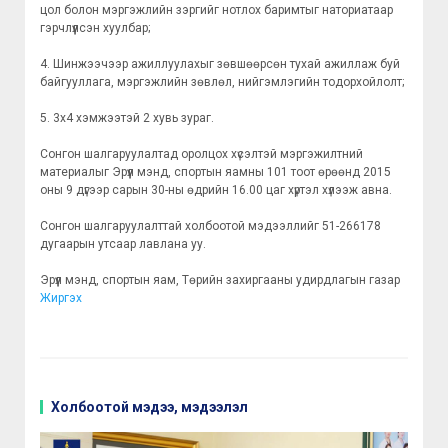
цол болон мэргэжлийн зэргийг нотлох баримтыг наториатаар
гэрчлүүлсэн хуулбар;
4. Шинжээчээр ажиллуулахыг зөвшөөрсөн тухай ажиллаж буй
байгууллага, мэргэжлийн зөвлөл, нийгэмлэгийн тодорхойлолт;
5. 3х4 хэмжээтэй 2 хувь зураг.
Сонгон шалгаруулалтад оролцох хүсэлтэй мэргэжилтний
материалыг Эрүүл мэнд, спортын яамны 101 тоот өрөөнд 2015
оны 9 дүгээр сарын 30-ны өдрийн 16.00 цаг хүртэл хүлээж авна.
Сонгон шалгаруулалттай холбоотой мэдээллийг 51-266178
дугаарын утсаар лавлана уу.
Эрүүл мэнд, спортын яам, Төрийн захиргааны удирдлагын газар
Жиргэх
Холбоотой мэдээ, мэдээлэл