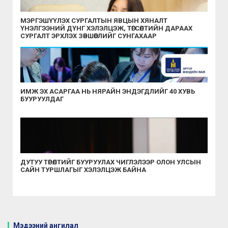
МЭРГЭШҮҮЛЭХ СУРГАЛТЫН ЯВЦЫН ХЯНАЛТ
ҮНЭЛГЭЭНИЙ ДҮНГ ХЭЛЭЛЦЭЖ, ТӨГСӨЛТИЙН ДАРААХ
СУРГАЛТ ЭРХЛЭХ ЗӨВШӨӨРЛИЙГ СУНГАХААР
ШИЙДВЭРЛЭЛЭЭ
ИМЖ ЭХ АСАРГАА НЬ НЯРАЙН ЭНДЭГДЛИЙГ 40 ХУВЬ
БУУРУУЛДАГ
ДУТУУ ТӨРӨЛТИЙГ БУУРУУЛАХ ЧИГЛЭЛЭЭР ОЛОН УЛСЫН
САЙН ТУРШЛАГЫГ ХЭЛЭЛЦЭЖ БАЙНА
Мэдээний ангилал