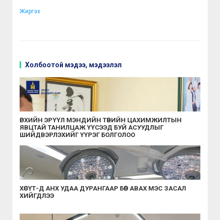
Жиргэх
Холбоотой мэдээ, мэдээлэл
ӨРХИЙН ЭРҮҮЛ МЭНДИЙН ТӨВИЙН ЦАХИМЖИЛТЫН
ЯВЦТАЙ ТАНИЛЦАЖ ҮҮСЭЭД БУЙ АСУУДЛЫГ
ШИЙДВЭРЛЭХИЙГ ҮҮРЭГ БОЛГОЛОО
ХӨСҮТ-Д АНХ УДАА ДУРАНГААР БӨӨР АВАХ МЭС ЗАСАЛ
ХИЙГДЛЭЭ