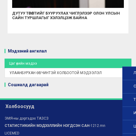
ДУТУУ ТӨРӨЛТИЙГ БУУРУУЛАХ ЧИГЛЭЛЭЭР ОЛОН УЛСЫН
САЙН ТУРШЛАГЫГ ХЭЛЭЛЦЭЖ БАЙНА
Мэдээний ангилал
Цаг үеийн мэдээ
Л
УЛААНБУРХАН ӨВЧИНТЭЙ ХОЛБООТОЙ МЭДЭЭЛЭЛ
Сошиалд дагаарай
С
Т
Холбоосууд
И
ЭМЯ-ны дэргэдэх ТАЗСЗ
СТАТИСТИКИЙН МЭДЭЭЛЛИЙН НЭГДСЭН САН
-1212.mn
Ц
LICEMED