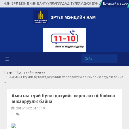
Н ЭРҮҮЛ МЭНДИЙН БАЙГУУЛЛАГУУДАД ТУЛГАМДАЖ БУЙ АСУУДЛЫГ ГАЗАР ДЭЭР
Шуурхай мэдээ
Нүүр
Цаг үеийн мэдээ
Амьтны түүхий бүтээгдэхүүнийг хэрэглэхгүй байхыг анхааруулж байна
Амьтны түүхий бүтээгдэхүүнийг хэрэглэхгүй байхыг
анхааруулж байна
2015-10-02 04:10:19