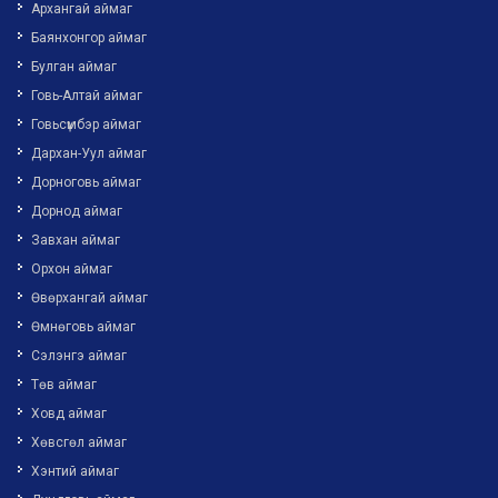
Архангай аймаг
Баянхонгор аймаг
Булган аймаг
Говь-Алтай аймаг
Говьсүмбэр аймаг
Дархан-Уул аймаг
Дорноговь аймаг
Дорнод аймаг
Завхан аймаг
Орхон аймаг
Өвөрхангай аймаг
Өмнөговь аймаг
Сэлэнгэ аймаг
Төв аймаг
Ховд аймаг
Хөвсгөл аймаг
Хэнтий аймаг