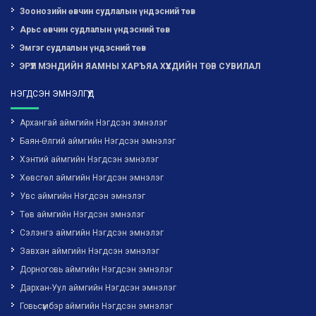
Зоонозийн өвчин судлалын үндэсний төв
Арьс өвчин судлалын үндэсний төв
Эмгэг судлалын үндэсний төв
ЭРҮҮЛ МЭНДИЙН ЯАМНЫ ХАРЪЯА ХҮҮХДИЙН ТӨВ СУВИЛАЛ
НЭГДСЭН ЭМНЭЛГҮҮД
Архангай аймгийн Нэгдсэн эмнэлэг
Баян-Өлгий аймгийн Нэгдсэн эмнэлэг
Хэнтий аймгийн Нэгдсэн эмнэлэг
Хөвсгөл аймгийн Нэгдсэн эмнэлэг
Увс аймгийн Нэгдсэн эмнэлэг
Төв аймгийн Нэгдсэн эмнэлэг
Сэлэнгэ аймгийн Нэгдсэн эмнэлэг
Завхан аймгийн Нэгдсэн эмнэлэг
Дорноговь аймгийн Нэгдсэн эмнэлэг
Дархан-Уул аймгийн Нэгдсэн эмнэлэг
Говьсүмбэр аймгийн Нэгдсэн эмнэлэг