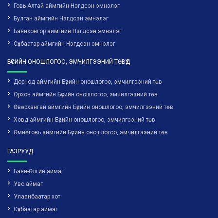
Говь-Алтай аймгийн Нэгдсэн эмнэлэг
Булган аймгийн Нэгдсэн эмнэлэг
Баянхонгор аймгийн Нэгдсэн эмнэлэг
Сүхбаатар аймгийн Нэгдсэн эмнэлэг
БҮСИЙН ОНОШЛОГОО, ЭМЧИЛГЭЭНИЙ ТӨВҮҮД
Дорнод аймгийн Бүсийн оношлогоо, эмчилгээний төв
Орхон аймгийн Бүсийн оношлогоо, эмчилгээний төв
Өвөрхангай аймгийн Бүсийн оношлогоо, эмчилгээний төв
Ховд аймгийн Бүсийн оношлогоо, эмчилгээний төв
Өмнөговь аймгийн Бүсийн оношлогоо, эмчилгээний төв
ГАЗРУУД
Баян-Өлгий аймаг
Увс аймаг
Улаанбаатар хот
Сүхбаатар аймаг