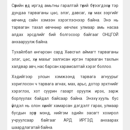
Сүүлийн үед иргэд амьтны гаралтай түүхий бүтээгдэхүүн тэр
дундаа тарваганы цөс, элэг, давсаг, хүн мах зэргийг
өвчинд сайн хэмээн хэрэглэснээр байна. Энэ нь
тарваган тахал өвчнөөр өвчлөх улмаар амь насаа
алдах эрсдлийг бий болгосоор байгааг ОНЦГОЙ
анхааруулж байна.
Тухайлбал өнгөрсөн сард Хөвсгөл аймагт тарваганы
элэг, цөс, хүн махыг залгисан иргэн тарваган тахлын
халдвар авч, нас барсан харамсалтай хэрэг боллоо.
Хэдийгээр улсын хэмжээнд тарвага агнуурыг
хориглосон ч тарвага агнах, мах, арьс, дотор эрхтнийг
хэрэглэх, хот суурин газарт оруулж ирэх, зарж
борлуулах байдал байсаар байна. Энэхүү хууль бус
үйлдэл нь олон хүнийг хамарсан дэгдэлт гарах, улмаар
бусдын эрүүл мэнд, нийгэм эдийн засагт хохирол
учруулсаар байгааг АРД ИРГЭД анхаарах
шаардлагатай байна.