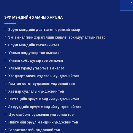
1
ЭРҮҮЛ МЭНДИЙН ЯАМНЫ ХАРЪЯА
Эрүүл мэндийн даатгалын ерөнхий газар
Эм эмнэлгийн хэрэгслийн хяналт, зохицуулалтын газар
Эрүүл мэндийн хөгжлийн төв
Улсын нэгдүгээр төв эмнэлэг
Улсын хоёрдугаар төв эмнэлэг
Улсын гуравдугаар төв эмнэлэг
Халдварт өвчин судлалын үндэсний төв
Гэмтэл согог судлалын үндэсний төв
Хавдар судлалын үндэсний төв
Сэтгэцийн эрүүл мэндийн үндэсний төв
Эх хүүхдийн эрүүл мэндийн үндэсний төв
Цус сэлбэлт судлалын үндэсний төв
Нийгмийн эрүүл мэндийн үндэсний төв
Геронтологийн үндэсний төв