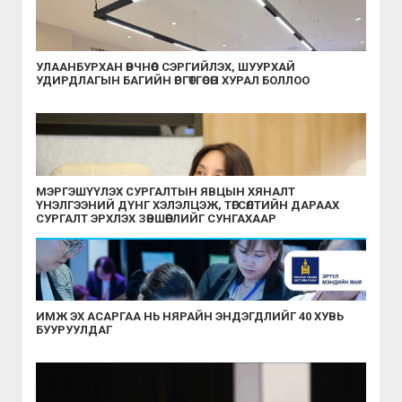
УЛААНБУРХАН ӨВЧНӨӨС СЭРГИЙЛЭХ, ШУУРХАЙ
УДИРДЛАГЫН БАГИЙН ӨРГӨТГӨСӨН ХУРАЛ БОЛЛОО
МЭРГЭШҮҮЛЭХ СУРГАЛТЫН ЯВЦЫН ХЯНАЛТ
ҮНЭЛГЭЭНИЙ ДҮНГ ХЭЛЭЛЦЭЖ, ТӨГСӨЛТИЙН ДАРААХ
СУРГАЛТ ЭРХЛЭХ ЗӨВШӨӨРЛИЙГ СУНГАХААР
ШИЙДВЭРЛЭЛЭЭ
ИМЖ ЭХ АСАРГАА НЬ НЯРАЙН ЭНДЭГДЛИЙГ 40 ХУВЬ
БУУРУУЛДАГ