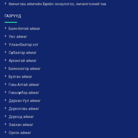
Өмнөговь аймгийн Бүсийн оношлогоо, эмчилгээний төв
ГАЗРУУД
Баян-Өлгий аймаг
Увс аймаг
Улаанбаатар хот
Сүхбаатар аймаг
Архангай аймаг
Баянхонгор аймаг
Булган аймаг
Говь-Алтай аймаг
Говьсүмбэр аймаг
Дархан-Уул аймаг
Дорноговь аймаг
Дорнод аймаг
Завхан аймаг
Орхон аймаг