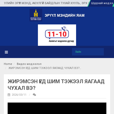
ЙН ЭРҮҮЛ МЭНД, АЮУЛГҮЙ БАЙДЛЫН ТУХАЙ ХУУЛЬ, ЭРХ ЗҮЙН ОРЧИНГ БҮРД
Шуурхай мэдээ
Home
Видео мэдээлэл
ЖИРЭМСЭН ҮЕД ШИМ ТЭЖЭЭЛ ЯАГААД ЧУХАЛ ВЭ?
ЖИРЭМСЭН ҮЕД ШИМ ТЭЖЭЭЛ ЯАГААД
ЧУХАЛ ВЭ?
2026/03/11