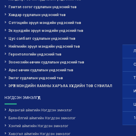
Гэмтэл согог судлалын үндэсний төв
Хавдар судлалын үндэсний төв
Сэтгэцийн эрүүл мэндийн үндэсний төв
Эх хүүхдийн эрүүл мэндийн үндэсний төв
Цус сэлбэлт судлалын үндэсний төв
Нийгмийн эрүүл мэндийн үндэсний төв
Л
Геронтологийн үндэсний төв
Зоонозийн өвчин судлалын үндэсний төв
С
Арьс өвчин судлалын үндэсний төв
Т
Эмгэг судлалын үндэсний төв
ЭРҮҮЛ МЭНДИЙН ЯАМНЫ ХАРЪЯА ХҮҮХДИЙН ТӨВ СУВИЛАЛ
И
НЭГДСЭН ЭМНЭЛГҮҮД
Ц
Архангай аймгийн Нэгдсэн эмнэлэг
1
Баян-Өлгий аймгийн Нэгдсэн эмнэлэг
Хэнтий аймгийн Нэгдсэн эмнэлэг
Хөвсгөл аймгийн Нэгдсэн эмнэлэг