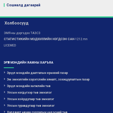
Сошиалд дагаарай
Холбоосууд
ЭМЯ-ны дэргэдэх ТАЗСЗ
СТАТИСТИКИЙН МЭДЭЭЛЛИЙН НЭГДСЭН САН
-1212.mn
LICEMED
ЭРҮҮЛ МЭНДИЙН ЯАМНЫ ХАРЪЯА
Эрүүл мэндийн даатгалын ерөнхий газар
Эм эмнэлгийн хэрэгслийн хяналт, зохицуулалтын газар
Эрүүл мэндийн хөгжлийн төв
Улсын нэгдүгээр төв эмнэлэг
Улсын хоёрдугаар төв эмнэлэг
Улсын гуравдугаар төв эмнэлэг
Халдварт өвчин судлалын үндэсний төв