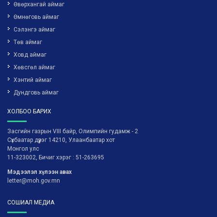
Өвөрхангай аймаг
Өмнөговь аймаг
Сэлэнгэ аймаг
Төв аймаг
Ховд аймаг
Хөвсгөл аймаг
Хэнтий аймаг
Дундговь аймаг
ХОЛБОО БАРИХ
Засгийн газрын VIII байр, Олимпийн гудамж - 2
Сүхбаатар дүүрэг 14210, Улаанбаатар хот
Монгол улс
11-323002, Бичиг хэрэг : 51-263695
Мэдээлэл хүлээн авах
letter@moh.gov.mn
СОШИАЛ МЕДИА