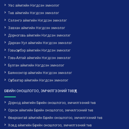
Увс аймгийн Нэгдсэн эмнэлэг
Төв аймгийн Нэгдсэн эмнэлэг
Сэлэнгэ аймгийн Нэгдсэн эмнэлэг
Завхан аймгийн Нэгдсэн эмнэлэг
Дорноговь аймгийн Нэгдсэн эмнэлэг
Дархан-Уул аймгийн Нэгдсэн эмнэлэг
Говьсүмбэр аймгийн Нэгдсэн эмнэлэг
Говь-Алтай аймгийн Нэгдсэн эмнэлэг
Булган аймгийн Нэгдсэн эмнэлэг
Баянхонгор аймгийн Нэгдсэн эмнэлэг
Сүхбаатар аймгийн Нэгдсэн эмнэлэг
БҮСИЙН ОНОШЛОГОО, ЭМЧИЛГЭЭНИЙ ТӨВҮҮД
Дорнод аймгийн Бүсийн оношлогоо, эмчилгээний төв
Орхон аймгийн Бүсийн оношлогоо, эмчилгээний төв
Өвөрхангай аймгийн Бүсийн оношлогоо, эмчилгээний төв
Ховд аймгийн Бүсийн оношлогоо, эмчилгээний төв