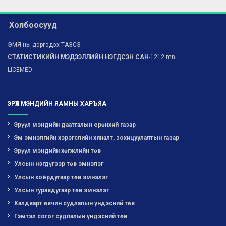
Холбоосууд
ЭМЯ-ны дэргэдэх ТАЗСЗ
СТАТИСТИКИЙН МЭДЭЭЛЛИЙН НЭГДСЭН САН
-1212.mn
LICEMED
ЭРҮҮЛ МЭНДИЙН ЯАМНЫ ХАРЪЯА
Эрүүл мэндийн даатгалын ерөнхий газар
Эм эмнэлгийн хэрэгслийн хяналт, зохицуулалтын газар
Эрүүл мэндийн хөгжлийн төв
Улсын нэгдүгээр төв эмнэлэг
Улсын хоёрдугаар төв эмнэлэг
Улсын гуравдугаар төв эмнэлэг
Халдварт өвчин судлалын үндэсний төв
Гэмтэл согог судлалын үндэсний төв