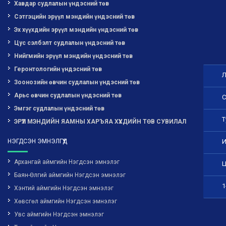
Хавдар судлалын үндэсний төв
Сэтгэцийн эрүүл мэндийн үндэсний төв
Эх хүүхдийн эрүүл мэндийн үндэсний төв
Цус сэлбэлт судлалын үндэсний төв
Нийгмийн эрүүл мэндийн үндэсний төв
Геронтологийн үндэсний төв
Л
Зоонозийн өвчин судлалын үндэсний төв
Арьс өвчин судлалын үндэсний төв
С
Эмгэг судлалын үндэсний төв
Т
ЭРҮҮЛ МЭНДИЙН ЯАМНЫ ХАРЪЯА ХҮҮХДИЙН ТӨВ СУВИЛАЛ
НЭГДСЭН ЭМНЭЛГҮҮД
И
Архангай аймгийн Нэгдсэн эмнэлэг
Ц
Баян-Өлгий аймгийн Нэгдсэн эмнэлэг
1
Хэнтий аймгийн Нэгдсэн эмнэлэг
Хөвсгөл аймгийн Нэгдсэн эмнэлэг
Увс аймгийн Нэгдсэн эмнэлэг