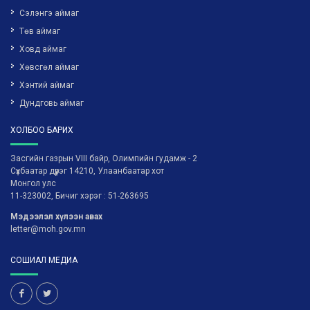
Сэлэнгэ аймаг
Төв аймаг
Ховд аймаг
Хөвсгөл аймаг
Хэнтий аймаг
Дундговь аймаг
ХОЛБОО БАРИХ
Засгийн газрын VIII байр, Олимпийн гудамж - 2
Сүхбаатар дүүрэг 14210, Улаанбаатар хот
Монгол улс
11-323002, Бичиг хэрэг : 51-263695
Мэдээлэл хүлээн авах
letter@moh.gov.mn
СОШИАЛ МЕДИА