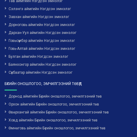
Төв аймгийн Нэгдсэн эмнэлэг
Сэлэнгэ аймгийн Нэгдсэн эмнэлэг
Завхан аймгийн Нэгдсэн эмнэлэг
Дорноговь аймгийн Нэгдсэн эмнэлэг
Дархан-Уул аймгийн Нэгдсэн эмнэлэг
Говьсүмбэр аймгийн Нэгдсэн эмнэлэг
Говь-Алтай аймгийн Нэгдсэн эмнэлэг
Булган аймгийн Нэгдсэн эмнэлэг
Баянхонгор аймгийн Нэгдсэн эмнэлэг
Сүхбаатар аймгийн Нэгдсэн эмнэлэг
БҮСИЙН ОНОШЛОГОО, ЭМЧИЛГЭЭНИЙ ТӨВҮҮД
Дорнод аймгийн Бүсийн оношлогоо, эмчилгээний төв
Орхон аймгийн Бүсийн оношлогоо, эмчилгээний төв
Өвөрхангай аймгийн Бүсийн оношлогоо, эмчилгээний төв
Ховд аймгийн Бүсийн оношлогоо, эмчилгээний төв
Өмнөговь аймгийн Бүсийн оношлогоо, эмчилгээний төв