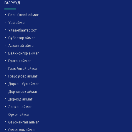
ГАЗРУУД
Баян-Өлгий аймаг
Увс аймаг
Улаанбаатар хот
Сүхбаатар аймаг
Архангай аймаг
Баянхонгор аймаг
Булган аймаг
Говь-Алтай аймаг
Говьсүмбэр аймаг
Дархан-Уул аймаг
Дорноговь аймаг
Дорнод аймаг
Завхан аймаг
Орхон аймаг
Өвөрхангай аймаг
Өмнөговь аймаг