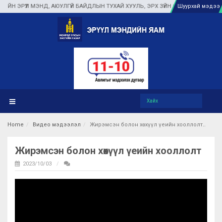
ЭРҮҮЛ МЭНД, АЮУЛГҮЙ БАЙДЛЫН ТУХАЙ ХУУЛЬ, ЭРХ ЗҮЙН ОРЧИНГ БҮРДҮҮЛ
Шуурхай мэдээ
Home
Видео мэдээлэл
Жирэмсэн болон хөхүүл үеийн хооллолт
Жирэмсэн болон хөхүүл үеийн хооллолт
2023/10/03