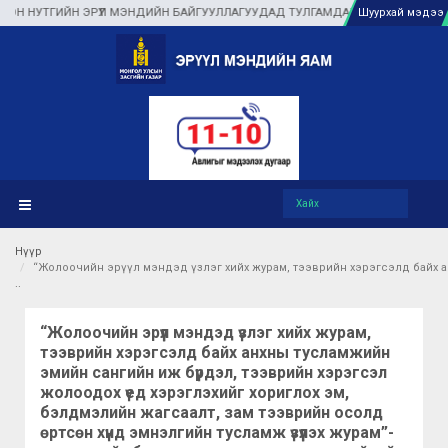
Н ЭРҮҮЛ МЭНДИЙН БАЙГУУЛЛАГУУДАД ТУЛГАМДАЖ БУЙ АСУУДЛЫГ ГАЗАР ДЭЭ
Шуурхай мэдээ
Нүүр
“Жолоочийн эрүүл мэндэд үзлэг хийх журам, тээврийн хэрэгсэлд байх а
“Жолоочийн эрүүл мэндэд үзлэг хийх журам,
тээврийн хэрэгсэлд байх анхны тусламжийн
эмийн сангийн иж бүрдэл, тээврийн хэрэгсэл
жолоодох үед хэрэглэхийг хориглох эм,
бэлдмэлийн жагсаалт, зам тээврийн осолд
өртсөн хүнд эмнэлгийн тусламж үзүүлэх журам”-