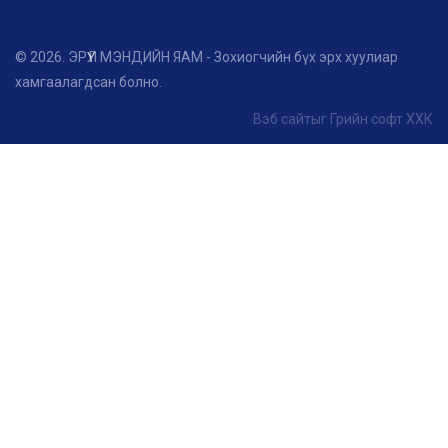
© 2026. ЭРҮҮЛ МЭНДИЙН ЯАМ - Зохиогчийн бүх эрх хуулиар
хамгаалагдсан болно.
Вэб сайт
ыг
Грийн софт ХХК