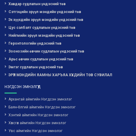
Хавдар судлалын үндэсний төв
Сэтгэцийн эрүүл мэндийн үндэсний төв
Эх хүүхдийн эрүүл мэндийн үндэсний төв
Цус сэлбэлт судлалын үндэсний төв
Нийгмийн эрүүл мэндийн үндэсний төв
Геронтологийн үндэсний төв
Зоонозийн өвчин судлалын үндэсний төв
Арьс өвчин судлалын үндэсний төв
Эмгэг судлалын үндэсний төв
ЭРҮҮЛ МЭНДИЙН ЯАМНЫ ХАРЪЯА ХҮҮХДИЙН ТӨВ СУВИЛАЛ
НЭГДСЭН ЭМНЭЛГҮҮД
Архангай аймгийн Нэгдсэн эмнэлэг
Баян-Өлгий аймгийн Нэгдсэн эмнэлэг
Хэнтий аймгийн Нэгдсэн эмнэлэг
Хөвсгөл аймгийн Нэгдсэн эмнэлэг
Увс аймгийн Нэгдсэн эмнэлэг