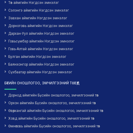
Төв аймгийн Нэгдсэн эмнэлэг
Сэлэнгэ аймгийн Нэгдсэн эмнэлэг
Завхан аймгийн Нэгдсэн эмнэлэг
Дорноговь аймгийн Нэгдсэн эмнэлэг
Дархан-Уул аймгийн Нэгдсэн эмнэлэг
Говьсүмбэр аймгийн Нэгдсэн эмнэлэг
Говь-Алтай аймгийн Нэгдсэн эмнэлэг
Булган аймгийн Нэгдсэн эмнэлэг
Баянхонгор аймгийн Нэгдсэн эмнэлэг
Сүхбаатар аймгийн Нэгдсэн эмнэлэг
БҮСИЙН ОНОШЛОГОО, ЭМЧИЛГЭЭНИЙ ТӨВҮҮД
Дорнод аймгийн Бүсийн оношлогоо, эмчилгээний төв
Орхон аймгийн Бүсийн оношлогоо, эмчилгээний төв
Өвөрхангай аймгийн Бүсийн оношлогоо, эмчилгээний төв
Ховд аймгийн Бүсийн оношлогоо, эмчилгээний төв
Өмнөговь аймгийн Бүсийн оношлогоо, эмчилгээний төв