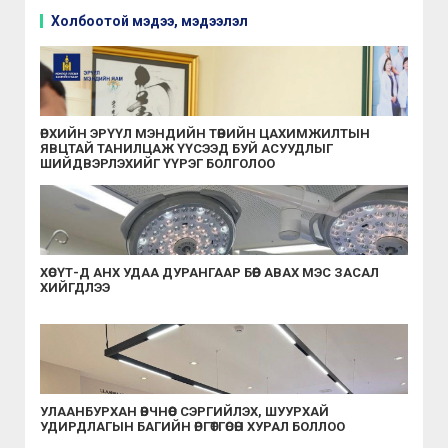
Холбоотой мэдээ, мэдээлэл
ӨРХИЙН ЭРҮҮЛ МЭНДИЙН ТӨВИЙН ЦАХИМЖИЛТЫН
ЯВЦТАЙ ТАНИЛЦАЖ ҮҮСЭЭД БУЙ АСУУДЛЫГ
ШИЙДВЭРЛЭХИЙГ ҮҮРЭГ БОЛГОЛОО
ХӨСҮТ-Д АНХ УДАА ДУРАНГААР БӨӨР АВАХ МЭС ЗАСАЛ
ХИЙГДЛЭЭ
УЛААНБУРХАН ӨВЧНӨӨС СЭРГИЙЛЭХ, ШУУРХАЙ
УДИРДЛАГЫН БАГИЙН ӨРГӨТГӨСӨН ХУРАЛ БОЛЛОО