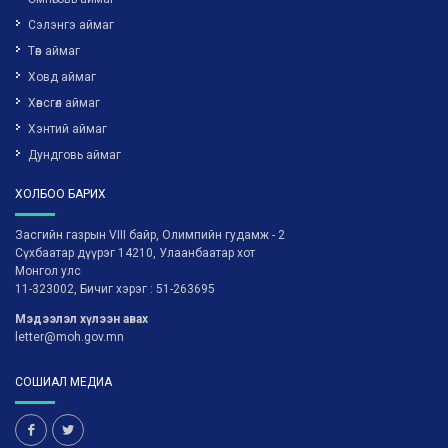
Сэлэнгэ аймаг
Төв аймаг
Ховд аймаг
Хөвсгөл аймаг
Хэнтий аймаг
Дундговь аймаг
ХОЛБОО БАРИХ
Засгийн газрын VIII байр, Олимпийн гудамж - 2
Сүхбаатар дүүрэг 14210, Улаанбаатар хот
Монгол улс
11-323002, Бичиг хэрэг : 51-263695
Мэдээлэл хүлээн авах
letter@moh.gov.mn
СОШИАЛ МЕДИА