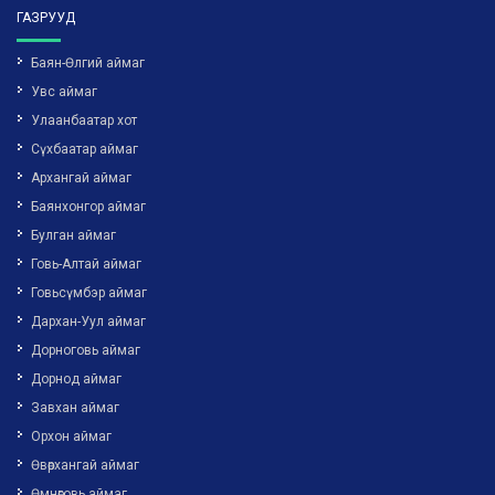
ГАЗРУУД
Баян-Өлгий аймаг
Увс аймаг
Улаанбаатар хот
Сүхбаатар аймаг
Архангай аймаг
Баянхонгор аймаг
Булган аймаг
Говь-Алтай аймаг
Говьсүмбэр аймаг
Дархан-Уул аймаг
Дорноговь аймаг
Дорнод аймаг
Завхан аймаг
Орхон аймаг
Өвөрхангай аймаг
Өмнөговь аймаг