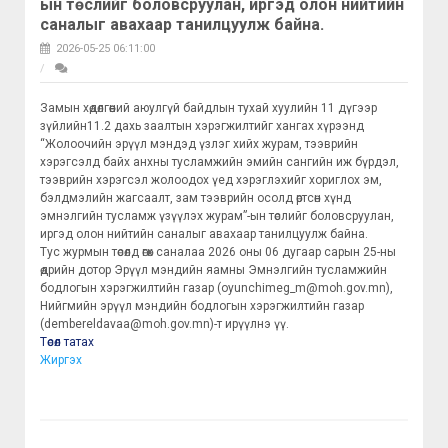
ын төслийг боловсруулан, иргэд олон нийтийн
саналыг авахаар танилцуулж байна.
2026-05-25 06:11:00
Замын хөдөлгөөний аюулгүй байдлын тухай хуулийн 11 дүгээр
зүйлийн11.2 дахь заалтын хэрэгжилтийг хангах хүрээнд
“Жолоочийн эрүүл мэндэд үзлэг хийх журам, тээврийн
хэрэгсэлд байх анхны тусламжийн эмийн сангийн иж бүрдэл,
тээврийн хэрэгсэл жолоодох үед хэрэглэхийг хориглох эм,
бэлдмэлийн жагсаалт, зам тээврийн осолд өртсөн хүнд
эмнэлгийн тусламж үзүүлэх журам”-ын төслийг боловсруулан,
иргэд олон нийтийн саналыг авахаар танилцуулж байна.
Тус журмын төсөлд өгөх саналаа 2026 оны 06 дугаар сарын 25-ны
өдрийн дотор Эрүүл мэндийн яамны Эмнэлгийн тусламжийн
бодлогын хэрэгжилтийн газар (oyunchimeg_m@moh.gov.mn),
Нийгмийн эрүүл мэндийн бодлогын хэрэгжилтийн газар
(dembereldavaa@moh.gov.mn)-т ирүүлнэ үү.
Төсөл татах
Жиргэх