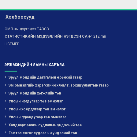
Холбоосууд
ЭМЯ-ны дэргэдэх ТАЗСЗ
СТАТИСТИКИЙН МЭДЭЭЛЛИЙН НЭГДСЭН САН
-1212.mn
LICEMED
ЭРҮҮЛ МЭНДИЙН ЯАМНЫ ХАРЪЯА
Эрүүл мэндийн даатгалын ерөнхий газар
Эм эмнэлгийн хэрэгслийн хяналт, зохицуулалтын газар
Эрүүл мэндийн хөгжлийн төв
Улсын нэгдүгээр төв эмнэлэг
Улсын хоёрдугаар төв эмнэлэг
Улсын гуравдугаар төв эмнэлэг
Халдварт өвчин судлалын үндэсний төв
Гэмтэл согог судлалын үндэсний төв