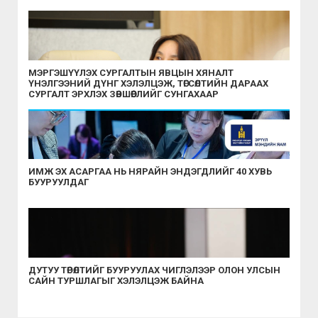
МЭРГЭШҮҮЛЭХ СУРГАЛТЫН ЯВЦЫН ХЯНАЛТ
ҮНЭЛГЭЭНИЙ ДҮНГ ХЭЛЭЛЦЭЖ, ТӨГСӨЛТИЙН ДАРААХ
СУРГАЛТ ЭРХЛЭХ ЗӨВШӨӨРЛИЙГ СУНГАХААР
ШИЙДВЭРЛЭЛЭЭ
ИМЖ ЭХ АСАРГАА НЬ НЯРАЙН ЭНДЭГДЛИЙГ 40 ХУВЬ
БУУРУУЛДАГ
ДУТУУ ТӨРӨЛТИЙГ БУУРУУЛАХ ЧИГЛЭЛЭЭР ОЛОН УЛСЫН
САЙН ТУРШЛАГЫГ ХЭЛЭЛЦЭЖ БАЙНА