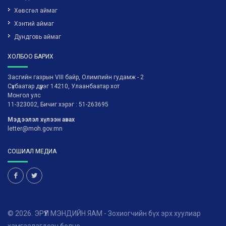
Хөвсгөл аймаг
Хэнтий аймаг
Дундговь аймаг
ХОЛБОО БАРИХ
Засгийн газрын VIII байр, Олимпийн гудамж - 2
Сүхбаатар дүүрэг 14210, Улаанбаатар хот
Монгол улс
11-323002, Бичиг хэрэг : 51-263695
Мэдээлэл хүлээн авах
letter@moh.gov.mn
СОШИАЛ МЕДИА
© 2026. ЭРҮҮЛ МЭНДИЙН ЯАМ - Зохиогчийн бүх эрх хуулиар