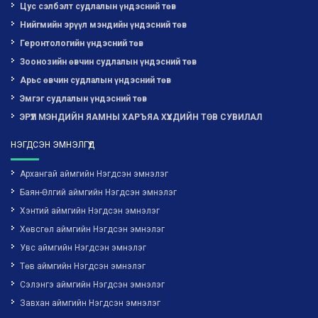
Цус сэлбэлт судлалын үндэсний төв
Нийгмийн эрүүл мэндийн үндэсний төв
Геронтологийн үндэсний төв
Зоонозийн өвчин судлалын үндэсний төв
Арьс өвчин судлалын үндэсний төв
Эмгэг судлалын үндэсний төв
ЭРҮҮЛ МЭНДИЙН ЯАМНЫ ХАРЪЯА ХҮҮХДИЙН ТӨВ СУВИЛАЛ
НЭГДСЭН ЭМНЭЛГҮҮД
Архангай аймгийн Нэгдсэн эмнэлэг
Баян-Өлгий аймгийн Нэгдсэн эмнэлэг
Хэнтий аймгийн Нэгдсэн эмнэлэг
Хөвсгөл аймгийн Нэгдсэн эмнэлэг
Увс аймгийн Нэгдсэн эмнэлэг
Төв аймгийн Нэгдсэн эмнэлэг
Сэлэнгэ аймгийн Нэгдсэн эмнэлэг
Завхан аймгийн Нэгдсэн эмнэлэг