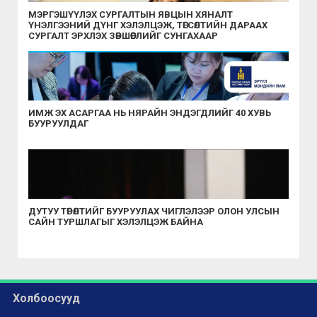
МЭРГЭШҮҮЛЭХ СУРГАЛТЫН ЯВЦЫН ХЯНАЛТ
ҮНЭЛГЭЭНИЙ ДҮНГ ХЭЛЭЛЦЭЖ, ТӨГСӨЛТИЙН ДАРААХ
СУРГАЛТ ЭРХЛЭХ ЗӨВШӨӨРЛИЙГ СУНГАХААР
ШИЙДВЭРЛЭЛЭЭ
ИМЖ ЭХ АСАРГАА НЬ НЯРАЙН ЭНДЭГДЛИЙГ 40 ХУВЬ
БУУРУУЛДАГ
ДУТУУ ТӨРӨЛТИЙГ БУУРУУЛАХ ЧИГЛЭЛЭЭР ОЛОН УЛСЫН
САЙН ТУРШЛАГЫГ ХЭЛЭЛЦЭЖ БАЙНА
Холбоосууд