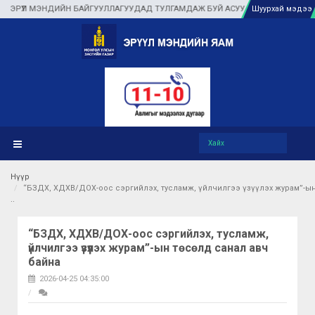
ҮҮЛ МЭНДИЙН БАЙГУУЛЛАГУУДАД ТУЛГАМДАЖ БУЙ АСУУДЛЫГ ГАЗАР ДЭЭР НЬ 
Шуурхай мэдээ
Нүүр
“БЗДХ, ХДХВ/ДОХ-оос сэргийлэх, тусламж, үйлчилгээ үзүүлэх журам”-ын
“БЗДХ, ХДХВ/ДОХ-оос сэргийлэх, тусламж,
үйлчилгээ үзүүлэх журам”-ын төсөлд санал авч
байна
2026-04-25 04:35:00