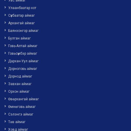
Увс аймаг
Улаанбаатар хот
Сүхбаатар аймаг
Архангай аймаг
Баянхонгор аймаг
Булган аймаг
Говь-Алтай аймаг
Говьсүмбэр аймаг
Дархан-Уул аймаг
Дорноговь аймаг
Дорнод аймаг
Завхан аймаг
Орхон аймаг
Өвөрхангай аймаг
Өмнөговь аймаг
Сэлэнгэ аймаг
Төв аймаг
Ховд аймаг