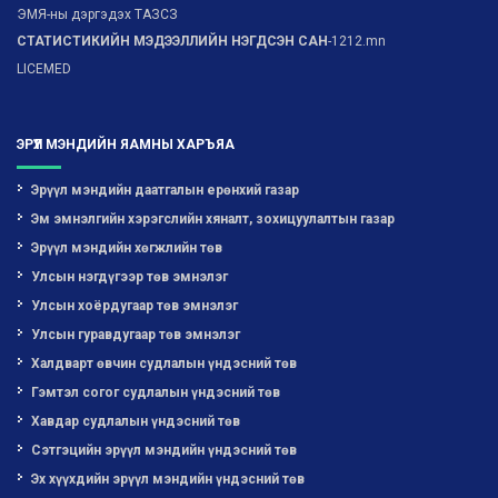
ЭМЯ-ны дэргэдэх ТАЗСЗ
СТАТИСТИКИЙН МЭДЭЭЛЛИЙН НЭГДСЭН САН
-1212.mn
LICEMED
ЭРҮҮЛ МЭНДИЙН ЯАМНЫ ХАРЪЯА
Эрүүл мэндийн даатгалын ерөнхий газар
Эм эмнэлгийн хэрэгслийн хяналт, зохицуулалтын газар
Эрүүл мэндийн хөгжлийн төв
Улсын нэгдүгээр төв эмнэлэг
Улсын хоёрдугаар төв эмнэлэг
Улсын гуравдугаар төв эмнэлэг
Халдварт өвчин судлалын үндэсний төв
Гэмтэл согог судлалын үндэсний төв
Хавдар судлалын үндэсний төв
Сэтгэцийн эрүүл мэндийн үндэсний төв
Эх хүүхдийн эрүүл мэндийн үндэсний төв