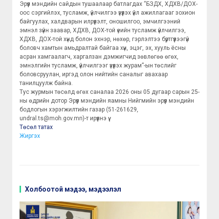
Эрүүл мэндийн сайдын тушаалаар батлагдах “БЗДХ, ХДХВ/ДОХ-
оос сэргийлэх, тусламж, үйлчилгээ үзүүлэх үйл ажиллагааг зохион
байгуулах, халдварын илрүүлэлт, оношилгоо, эмчилгээний
эмнэл зүйн заавар, ХДХВ, ДОХ-той үеийн тусламж үйлчилгээ,
ХДХВ, ДОХ-той хүнд болон эхнэр, нөхөр, гэрлэлтээ бүртгүүлээгүй
боловч хамтын амьдралтай байгаа хүн, эцэг, эх, хууль ёсны
асран хамгаалагч, харгалзан дэмжигчид зөвлөгөө өгөх,
эмнэлгийн тусламж, үйлчилгээг үзүүлэх журам”-ын төслийг
боловсруулан, иргэд олон нийтийн саналыг авахаар
танилцуулж байна.
Тус журмын төсөлд өгөх саналаа 2026 оны 05 дугаар сарын 25-
ны өдрийн дотор Эрүүл мэндийн яамны Нийгмийн эрүүл мэндийн
бодлогын хэрэгжилтийн газар (51-261629,
undral.ts@moh.gov.mn)-т ирүүлнэ үү.
Төсөл татах
Жиргэх
Холбоотой мэдээ, мэдээлэл