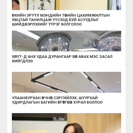
ӨРХИЙН ЭРҮҮЛ МЭНДИЙН ТӨВИЙН ЦАХИМЖИЛТЫН
ЯВЦТАЙ ТАНИЛЦАЖ ҮҮСЭЭД БУЙ АСУУДЛЫГ
ШИЙДВЭРЛЭХИЙГ ҮҮРЭГ БОЛГОЛОО
ХӨСҮТ-Д АНХ УДАА ДУРАНГААР БӨӨР АВАХ МЭС ЗАСАЛ
ХИЙГДЛЭЭ
УЛААНБУРХАН ӨВЧНӨӨС СЭРГИЙЛЭХ, ШУУРХАЙ
УДИРДЛАГЫН БАГИЙН ӨРГӨТГӨСӨН ХУРАЛ БОЛЛОО