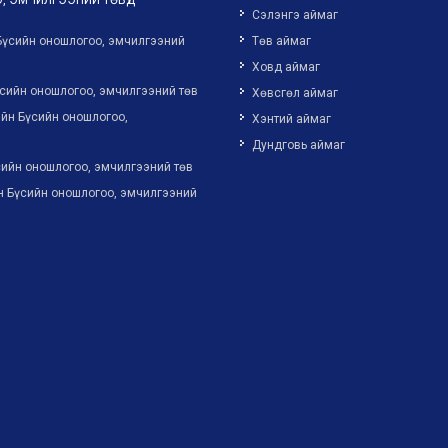
, ЭМЧИЛГЭЭНИЙ ТӨВҮҮД
Сэлэнгэ аймаг
Бүсийн оношлогоо, эмчилгээний
Төв аймаг
Ховд аймаг
сийн оношлогоо, эмчилгээний төв
Хөвсгөл аймаг
йн Бүсийн оношлогоо,
Хэнтий аймаг
Дундговь аймаг
ийн оношлогоо, эмчилгээний төв
н Бүсийн оношлогоо, эмчилгээний