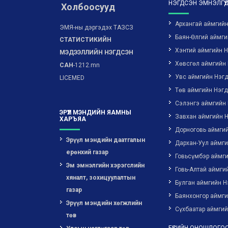
НЭГДСЭН ЭМНЭЛГҮҮ
Холбоосууд
Архангай аймгий
ЭМЯ-ны дэргэдэх ТАЗСЗ
Баян-Өлгий аймги
СТАТИСТИКИЙН
Хэнтий аймгийн 
МЭДЭЭЛЛИЙН НЭГДСЭН
Хөвсгөл аймгийн
САН
-1212.mn
Увс аймгийн Нэг
LICEMED
Төв аймгийн Нэг
Сэлэнгэ аймгийн
ЭРҮҮЛ МЭНДИЙН ЯАМНЫ
Завхан аймгийн 
ХАРЪЯА
Дорноговь аймги
Эрүүл мэндийн даатгалын
Дархан-Уул аймг
ерөнхий газар
Говьсүмбэр аймг
Эм эмнэлгийн хэрэгслийн
Говь-Алтай аймги
хяналт, зохицуулалтын
Булган аймгийн Н
газар
Баянхонгор аймг
Эрүүл мэндийн хөгжлийн
Сүхбаатар аймгий
төв