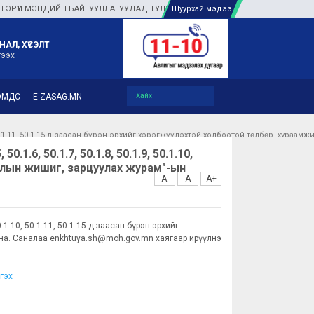
Л МЭНДИЙН БАЙГУУЛЛАГУУДАД ТУЛГАМДАЖ БУЙ АСУУДЛЫГ ГАЗАР ДЭЭР НЬ ШУ
Шуурхай мэдээ
НАЛ, ХҮСЭЛТ
гээх
ЭМДС
E-ZASAG.MN
.1.10, 50.1.11, 50.1.15-д заасан бүрэн эрхийг хэрэгжүүлэхтэй холбоотой төлбөр, х
.1.6, 50.1.7, 50.1.8, 50.1.9, 50.1.10,
ардлын жишиг, зарцуулах журам"-ын
A-
A
A+
.1.10, 50.1.11, 50.1.15-д заасан бүрэн эрхийг
йна. Саналаа enkhtuya.sh@moh.gov.mn хаягаар ирүүлнэ
гэх