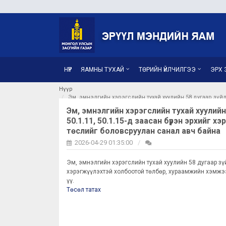
НҮҮР
ЯАМНЫ ТУХАЙ
ТӨРИЙН ҮЙЛЧИЛГЭЭ
ЭРХ З
Нүүр
Эм, эмнэлгийн хэрэгслийн тухай хуулийн 58 дугаар зүйлий
Эм, эмнэлгийн хэрэгслийн тухай хуулийн 58 
50.1.11, 50.1.15-д заасан бүрэн эрхийг
төслийг боловсруулан санал авч байна
2026-04-29 01:35:00
Эм, эмнэлгийн хэрэгслийн тухай хуулийн 58 дугаар зүйлий
хэрэгжүүлэхтэй холбоотой төлбөр, хураамжийн хэмжээ
үү.
Төсөл татах