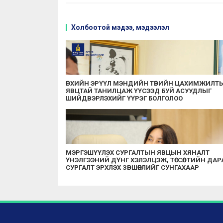
Холбоотой мэдээ, мэдээлэл
ӨРХИЙН ЭРҮҮЛ МЭНДИЙН ТӨВИЙН ЦАХИМЖИЛТ
ЯВЦТАЙ ТАНИЛЦАЖ ҮҮСЭЭД БУЙ АСУУДЛЫГ
ШИЙДВЭРЛЭХИЙГ ҮҮРЭГ БОЛГОЛОО
МЭРГЭШҮҮЛЭХ СУРГАЛТЫН ЯВЦЫН ХЯНАЛТ
ҮНЭЛГЭЭНИЙ ДҮНГ ХЭЛЭЛЦЭЖ, ТӨГСӨЛТИЙН ДАР
СУРГАЛТ ЭРХЛЭХ ЗӨВШӨӨРЛИЙГ СУНГАХААР
ШИЙДВЭРЛЭЛЭЭ