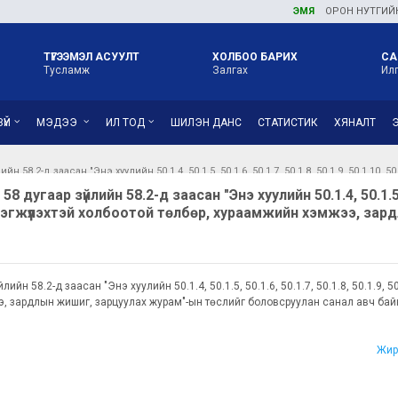
ЭМЯ
ОРОН НУТГИЙН ЭРҮҮ
ТҮГЭЭМЭЛ АСУУЛТ
ХОЛБОО БАРИХ
СА
Тусламж
Залгах
Ил
ҮЙ
МЭДЭЭ
ИЛ ТОД
ШИЛЭН ДАНС
СТАТИСТИК
ХЯНАЛТ
н 58.2-д заасан "Энэ хуулийн 50.1.4, 50.1.5, 50.1.6, 50.1.7, 50.1.8, 50.1.9, 50
дугаар зүйлийн 58.2-д заасан "Энэ хуулийн 50.1.4, 50.1.5, 50
 хэрэгжүүлэхтэй холбоотой төлбөр, хураамжийн хэмжээ, з
н 58.2-д заасан "Энэ хуулийн 50.1.4, 50.1.5, 50.1.6, 50.1.7, 50.1.8, 50.1.9, 50
, зардлын жишиг, зарцуулах журам"-ын төслийг боловсруулан санал авч ба
Жир