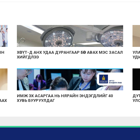
ЫН
ХӨСҮТ-Д АНХ УДАА ДУРАНГААР БӨӨР АВАХ МЭС ЗАСАЛ
УЛА
ХИЙГДЛЭЭ
УДИ
ИМЖ ЭХ АСАРГАА НЬ НЯРАЙН ЭНДЭГДЛИЙГ 40
ДУТ
ААХ
ХУВЬ БУУРУУЛДАГ
УЛ