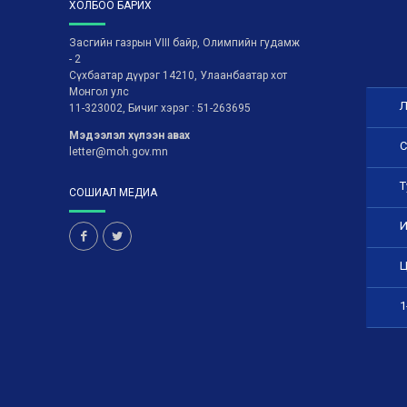
ХОЛБОО БАРИХ
Засгийн газрын VIII байр, Олимпийн гудамж
- 2
Сүхбаатар дүүрэг 14210, Улаанбаатар хот
Монгол улс
Л
11-323002, Бичиг хэрэг : 51-263695
Мэдээлэл хүлээн авах
С
letter@moh.gov.mn
Т
СОШИАЛ МЕДИА
И
Ц
1