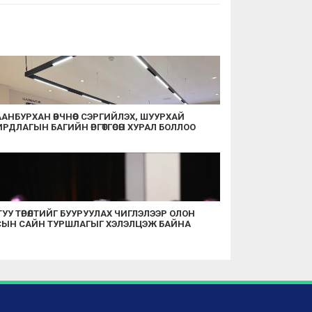
АНБУРХАН ӨВЧНӨӨС СЭРГИЙЛЭХ, ШУУРХАЙ
РДЛАГЫН БАГИЙН ӨРГӨТГӨСӨН ХУРАЛ БОЛЛОО
УУ ТӨРӨЛТИЙГ БУУРУУЛАХ ЧИГЛЭЛЭЭР ОЛОН
СЫН САЙН ТУРШЛАГЫГ ХЭЛЭЛЦЭЖ БАЙНА