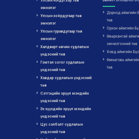
БҮСИЙН ОНОШЛОГОО
Улсын нэгдүгээр төв
эмнэлэг
Дорнод аймгийн 
Улсын хоёрдугаар төв
төв
эмнэлэг
Орхон аймгийн Бү
Улсын гуравдугаар төв
Өвөрхангай аймги
эмнэлэг
эмчилгээний төв
Халдварт өвчин судлалын
Ховд аймгийн Бүс
үндэсний төв
Өмнөговь аймгий
Гэмтэл согог судлалын
төв
үндэсний төв
Хавдар судлалын үндэсний
төв
Сэтгэцийн эрүүл мэндийн
үндэсний төв
Эх хүүхдийн эрүүл мэндийн
үндэсний төв
Цус сэлбэлт судлалын
үндэсний төв