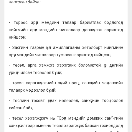
хангасан байна:
- төрөөс эрүүл мэндийн талаар баримтлах бодлогод
нийгмийн эрүүл мэндийн чиглэлээр дэвшүүлсэн зорилтод
нийцсэн;
- Засгийн газрын үйл ажиллагааны хөтөлбөрт нийгмийн
эрүүл мэндийн чиглэлээр тусгасан зорилтод нийцсэн;
- төсөл, арга хэмжээ хэрэгжих боломжтой, үр дүнгийн
урьдчилсан төсөөлөл бүхий;
- төсөл хэрэгжүүлэгчийн хүний нөөц, санхүүгийн чадавхийн
талаарх мэдээлэл бүхий;
- төслийн төсөвт үзүүлэх нөлөөлөл, санхүүгийн тооцоолол
хийсэн байх;
- төсөл хэрэгжүүлэгч нь “Эрүүл мэндийг дэмжих сан”-гийн
санхүүжилтээр өмнө нь төсөл хэрэгжүүлж байсан тохиолдолд