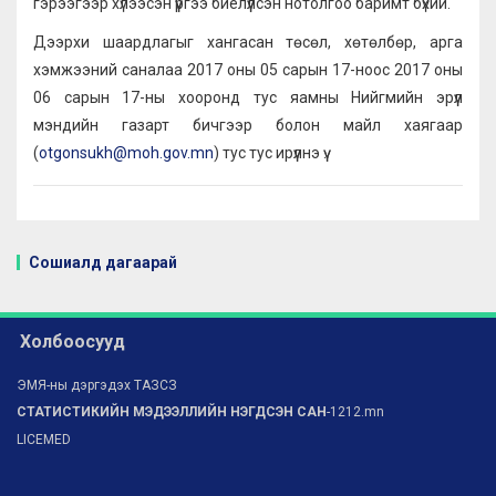
гэрээгээр хүлээсэн үүргээ биелүүлсэн нотолгоо баримт бүхий.
Дээрхи шаардлагыг хангасан төсөл, хөтөлбөр, арга
хэмжээний саналаа 2017 оны 05 сарын 17-ноос 2017 оны
06 сарын 17-ны хооронд тус яамны Нийгмийн эрүүл
мэндийн газарт бичгээр болон майл хаягаар
(
otgonsukh@moh.gov.mn
) тус тус ирүүлнэ үү.
Сошиалд дагаарай
Холбоосууд
ЭМЯ-ны дэргэдэх ТАЗСЗ
СТАТИСТИКИЙН МЭДЭЭЛЛИЙН НЭГДСЭН САН
-1212.mn
LICEMED