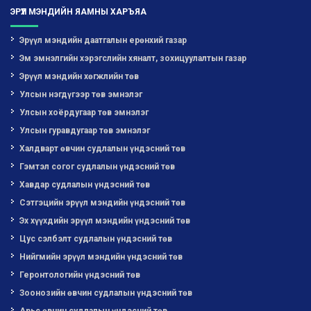
ЭРҮҮЛ МЭНДИЙН ЯАМНЫ ХАРЪЯА
Эрүүл мэндийн даатгалын ерөнхий газар
Эм эмнэлгийн хэрэгслийн хяналт, зохицуулалтын газар
Эрүүл мэндийн хөгжлийн төв
Улсын нэгдүгээр төв эмнэлэг
Улсын хоёрдугаар төв эмнэлэг
Улсын гуравдугаар төв эмнэлэг
Халдварт өвчин судлалын үндэсний төв
Гэмтэл согог судлалын үндэсний төв
Хавдар судлалын үндэсний төв
Сэтгэцийн эрүүл мэндийн үндэсний төв
Эх хүүхдийн эрүүл мэндийн үндэсний төв
Цус сэлбэлт судлалын үндэсний төв
Нийгмийн эрүүл мэндийн үндэсний төв
Геронтологийн үндэсний төв
Зоонозийн өвчин судлалын үндэсний төв