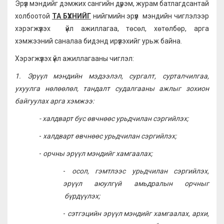
Эрүүл мэндийг дэмжих сангийн дүрэм, журам батлагдсантай
холбоотой
ТА БҮХНИЙГ
нийгмийн эрүүл мэндийн чиглэлээр
хэрэгжүүлэх үйл ажиллагаа, төсөл, хөтөлбөр, арга
хэмжээний саналаа бидэнд ирүүлэхийг урьж байна.
Хэрэгжүүлэх үйл ажиллагааны чиглэл:
1. Э
рүүл мэндийн мэдээлэл, сургалт, сурталчилгаа,
ухуулга нөлөөлөл, тандалт судалгааны ажлыг зохион
байгуулах
арга хэмжээ:
-
халдварт бус өвчнөөс урьдчилан сэргийлэх;
-
халдварт өвчнөөс урьдчилан сэргийлэх;
-
орчны эрүүл мэндийг хамгаалах;
-
осол, гэмтлээс урьдчилан сэргийлэх,
эрүүл аюулгүй амьдралын орчныг
бүрдүүлэх;
-
сэтгэцийн эрүүл мэндийг хамгаалах, архи,