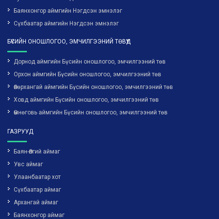
Баянхонгор аймгийн Нэгдсэн эмнэлэг
Сүхбаатар аймгийн Нэгдсэн эмнэлэг
БҮСИЙН ОНОШЛОГОО, ЭМЧИЛГЭЭНИЙ ТӨВҮҮД
Дорнод аймгийн Бүсийн оношлогоо, эмчилгээний төв
Орхон аймгийн Бүсийн оношлогоо, эмчилгээний төв
Өвөрхангай аймгийн Бүсийн оношлогоо, эмчилгээний төв
Ховд аймгийн Бүсийн оношлогоо, эмчилгээний төв
Өмнөговь аймгийн Бүсийн оношлогоо, эмчилгээний төв
ГАЗРУУД
Баян-Өлгий аймаг
Увс аймаг
Улаанбаатар хот
Сүхбаатар аймаг
Архангай аймаг
Баянхонгор аймаг