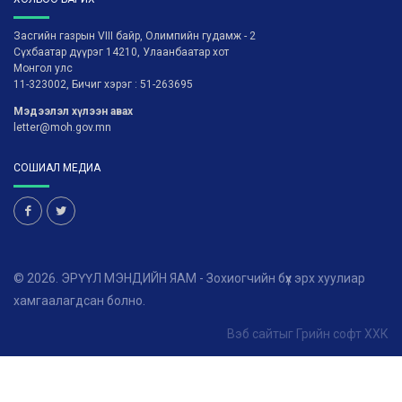
Засгийн газрын VIII байр, Олимпийн гудамж - 2
Сүхбаатар дүүрэг 14210, Улаанбаатар хот
Монгол улс
11-323002, Бичиг хэрэг : 51-263695
Мэдээлэл хүлээн авах
letter@moh.gov.mn
СОШИАЛ МЕДИА
© 2026. ЭРҮҮЛ МЭНДИЙН ЯАМ - Зохиогчийн бүх эрх хуулиар
хамгаалагдсан болно.
Вэб сайт
ыг
Грийн софт ХХК