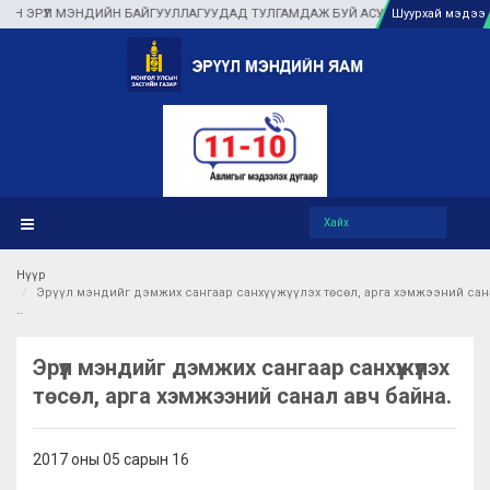
ЭРҮҮЛ МЭНДИЙН БАЙГУУЛЛАГУУДАД ТУЛГАМДАЖ БУЙ АСУУДЛЫГ ГАЗАР ДЭЭР Н
Шуурхай мэдээ
Нүүр
Эрүүл мэндийг дэмжих сангаар санхүүжүүлэх төсөл, арга хэмжээний сан
Эрүүл мэндийг дэмжих сангаар санхүүжүүлэх
төсөл, арга хэмжээний санал авч байна.
2017 оны 05 сарын 16