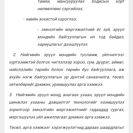
тамхи, мансууруулах бодисын хорт
нөлөөллөөс сэргийлэх;
-
эмийн зохистой хэрэглээ;
-
эмнэлгийн мэргэжилтний ёс зүй, эрүүл
мэндийн байгууллагын ил тод байдал,
хариуцлагыг дээшлүүлэх.
2. Н
ийгмийн эрүүл мэндийн тусламж, үйлчилгээг
хүртээмжтэй болгох чиглэлээр хороо, сум, дүүрэг, аймаг,
нийслэлийн төрийн болон төрийн бус байгууллага, аж
ахуйн нэгж байгууллагын үр дүнтэй санаачилга, төсөл,
хөтөлбөрийг дэмжих, урамшуулах арга хэмжээ.
3.
Н
ийгмийн эрүүл мэнд, анагаах ухаан, эрүүл мэндийн
шинжлэх ухааны дэвшилтэт технологийг эзэмшүүлэх
зорилгоор эмнэлгийн мэргэжилтнийг гадаадад сургах,
мэргэшүүлэх үйл ажиллагааг дэмжих арга хэмжээ
.
Төсөл, арга хэмжээг хэрэгжүүлэгчид дараах шаардлагыг