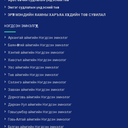
Арьс өвчин судлалын үндэсний төв
Эмгэг судлалын үндэсний төв
ЭРҮҮЛ МЭНДИЙН ЯАМНЫ ХАРЪЯА ХҮҮХДИЙН ТӨВ СУВИЛАЛ
НЭГДСЭН ЭМНЭЛГҮҮД
Архангай аймгийн Нэгдсэн эмнэлэг
Баян-Өлгий аймгийн Нэгдсэн эмнэлэг
Хэнтий аймгийн Нэгдсэн эмнэлэг
Хөвсгөл аймгийн Нэгдсэн эмнэлэг
Увс аймгийн Нэгдсэн эмнэлэг
Төв аймгийн Нэгдсэн эмнэлэг
Сэлэнгэ аймгийн Нэгдсэн эмнэлэг
Завхан аймгийн Нэгдсэн эмнэлэг
Дорноговь аймгийн Нэгдсэн эмнэлэг
Дархан-Уул аймгийн Нэгдсэн эмнэлэг
Говьсүмбэр аймгийн Нэгдсэн эмнэлэг
Говь-Алтай аймгийн Нэгдсэн эмнэлэг
Булган аймгийн Нэгдсэн эмнэлэг