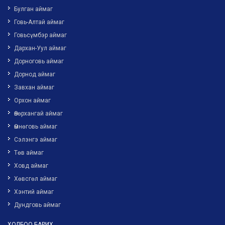
Булган аймаг
Говь-Алтай аймаг
Говьсүмбэр аймаг
Дархан-Уул аймаг
Дорноговь аймаг
Дорнод аймаг
Завхан аймаг
Орхон аймаг
Өвөрхангай аймаг
Өмнөговь аймаг
Сэлэнгэ аймаг
Төв аймаг
Ховд аймаг
Хөвсгөл аймаг
Хэнтий аймаг
Дундговь аймаг
ХОЛБОО БАРИХ