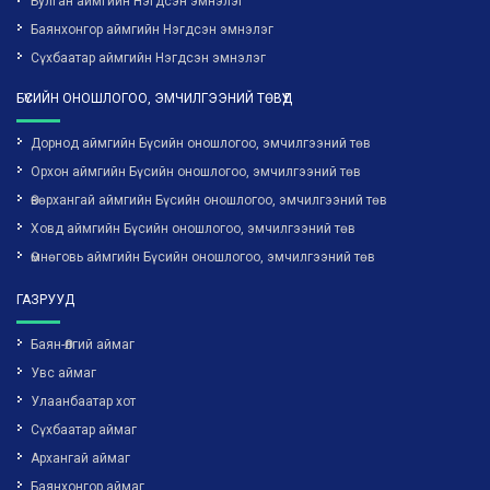
Булган аймгийн Нэгдсэн эмнэлэг
Баянхонгор аймгийн Нэгдсэн эмнэлэг
Сүхбаатар аймгийн Нэгдсэн эмнэлэг
БҮСИЙН ОНОШЛОГОО, ЭМЧИЛГЭЭНИЙ ТӨВҮҮД
Дорнод аймгийн Бүсийн оношлогоо, эмчилгээний төв
Орхон аймгийн Бүсийн оношлогоо, эмчилгээний төв
Өвөрхангай аймгийн Бүсийн оношлогоо, эмчилгээний төв
Ховд аймгийн Бүсийн оношлогоо, эмчилгээний төв
Өмнөговь аймгийн Бүсийн оношлогоо, эмчилгээний төв
ГАЗРУУД
Баян-Өлгий аймаг
Увс аймаг
Улаанбаатар хот
Сүхбаатар аймаг
Архангай аймаг
Баянхонгор аймаг