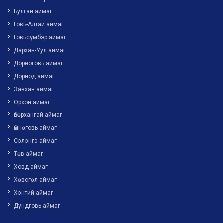
Булган аймаг
Говь-Алтай аймаг
Говьсүмбэр аймаг
Дархан-Уул аймаг
Дорноговь аймаг
Дорнод аймаг
Завхан аймаг
Орхон аймаг
Өвөрхангай аймаг
Өмнөговь аймаг
Сэлэнгэ аймаг
Төв аймаг
Ховд аймаг
Хөвсгөл аймаг
Хэнтий аймаг
Дундговь аймаг