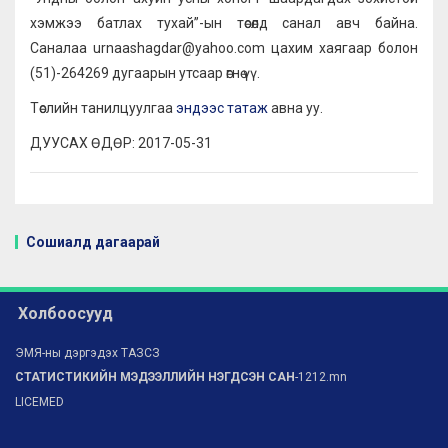
хэмжээ батлах тухай”-ын төсөлд санал авч байна.
Саналаа urnaashagdar@yahoo.com цахим хаягаар болон
(51)-264269 дугаарын утсаар өгнө үү.
Төслийн танилцуулгаа
эндээс татаж
авна уу.
ДУУСАХ ӨДӨР: 2017-05-31
Сошиалд дагаарай
Холбоосууд
ЭМЯ-ны дэргэдэх ТАЗСЗ
СТАТИСТИКИЙН МЭДЭЭЛЛИЙН НЭГДСЭН САН
-1212.mn
LICEMED