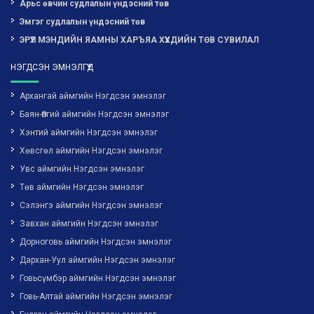
Арьс өвчин судлалын үндэсний төв
Эмгэг судлалын үндэсний төв
ЭРҮҮЛ МЭНДИЙН ЯАМНЫ ХАРЪЯА ХҮҮХДИЙН ТӨВ СУВИЛАЛ
НЭГДСЭН ЭМНЭЛГҮҮД
Архангай аймгийн Нэгдсэн эмнэлэг
Баян-Өлгий аймгийн Нэгдсэн эмнэлэг
Хэнтий аймгийн Нэгдсэн эмнэлэг
Хөвсгөл аймгийн Нэгдсэн эмнэлэг
Увс аймгийн Нэгдсэн эмнэлэг
Төв аймгийн Нэгдсэн эмнэлэг
Сэлэнгэ аймгийн Нэгдсэн эмнэлэг
Завхан аймгийн Нэгдсэн эмнэлэг
Дорноговь аймгийн Нэгдсэн эмнэлэг
Дархан-Уул аймгийн Нэгдсэн эмнэлэг
Говьсүмбэр аймгийн Нэгдсэн эмнэлэг
Говь-Алтай аймгийн Нэгдсэн эмнэлэг