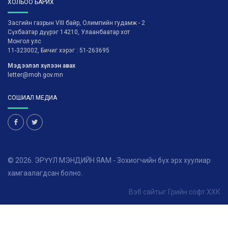
ХОЛБОО БАРИХ
Засгийн газрын VIII байр, Олимпийн гудамж - 2
Сүхбаатар дүүрэг 14210, Улаанбаатар хот
Монгол улс
11-323002, Бичиг хэрэг : 51-263695
Мэдээлэл хүлээн авах
letter@moh.gov.mn
СОШИАЛ МЕДИА
© 2026. ЭРҮҮЛ МЭНДИЙН ЯАМ - Зохиогчийн бүх эрх хуулиар
хамгаалагдсан болно.
Вэб сайт
ыг
Грийн софт ХХК