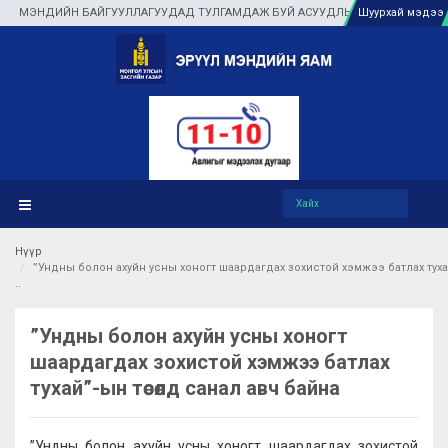
Л МЭНДИЙН БАЙГУУЛЛАГУУДАД ТУЛГАМДАЖ БУЙ АСУУДЛЫГ ГАЗАР ДЭЭР НЬ ШУ
Шуурхай мэдээ
Нүүр
”Ундны болон ахуйн усны хоногт шаардагдах зохистой хэмжээ батлах туха
”Ундны болон ахуйн усны хоногт
шаардагдах зохистой хэмжээ батлах
тухай”-ын төсөлд санал авч байна
”Ундны болон ахуйн усны хоногт шаардагдах зохистой