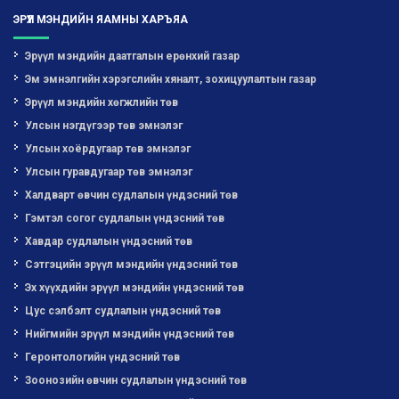
ЭРҮҮЛ МЭНДИЙН ЯАМНЫ ХАРЪЯА
Эрүүл мэндийн даатгалын ерөнхий газар
Эм эмнэлгийн хэрэгслийн хяналт, зохицуулалтын газар
Эрүүл мэндийн хөгжлийн төв
Улсын нэгдүгээр төв эмнэлэг
Улсын хоёрдугаар төв эмнэлэг
Улсын гуравдугаар төв эмнэлэг
Халдварт өвчин судлалын үндэсний төв
Гэмтэл согог судлалын үндэсний төв
Хавдар судлалын үндэсний төв
Сэтгэцийн эрүүл мэндийн үндэсний төв
Эх хүүхдийн эрүүл мэндийн үндэсний төв
Цус сэлбэлт судлалын үндэсний төв
Нийгмийн эрүүл мэндийн үндэсний төв
Геронтологийн үндэсний төв
Зоонозийн өвчин судлалын үндэсний төв