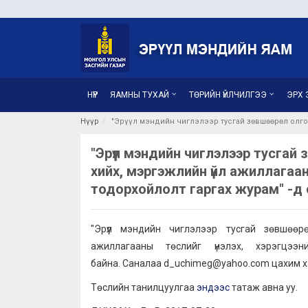
НҮҮР
ЯАМНЫ ТУХАЙ
ТӨРИЙН ҮЙЛЧИЛГЭЭ
ЭРХ З
Нүүр
"Эрүүл мэндийн чиглэлээр тусгай зөвшөөрөл олго
"Эрүүл мэндийн чиглэлээр тусгай 
хийх, мэргэжлийн үйл ажиллагаан
тодорхойлолт гаргах журам" -д 
"Эрүүл мэндийн чиглэлээр тусгай зөвшөөр
ажиллагааны төслийг үнэлэх, хэрэгцэ
байна. Саналаа d_uchimeg@yahoo.com цахим хаяг
Төслийн танилцуулгаа
эндээс
татаж авна уу.