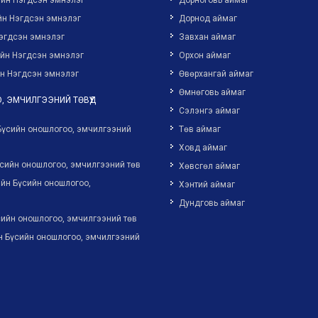
ийн Нэгдсэн эмнэлэг
Дорноговь аймаг
йн Нэгдсэн эмнэлэг
Дорнод аймаг
эгдсэн эмнэлэг
Завхан аймаг
ийн Нэгдсэн эмнэлэг
Орхон аймаг
н Нэгдсэн эмнэлэг
Өвөрхангай аймаг
Өмнөговь аймаг
, ЭМЧИЛГЭЭНИЙ ТӨВҮҮД
Сэлэнгэ аймаг
Бүсийн оношлогоо, эмчилгээний
Төв аймаг
Ховд аймаг
сийн оношлогоо, эмчилгээний төв
Хөвсгөл аймаг
йн Бүсийн оношлогоо,
Хэнтий аймаг
Дундговь аймаг
ийн оношлогоо, эмчилгээний төв
н Бүсийн оношлогоо, эмчилгээний