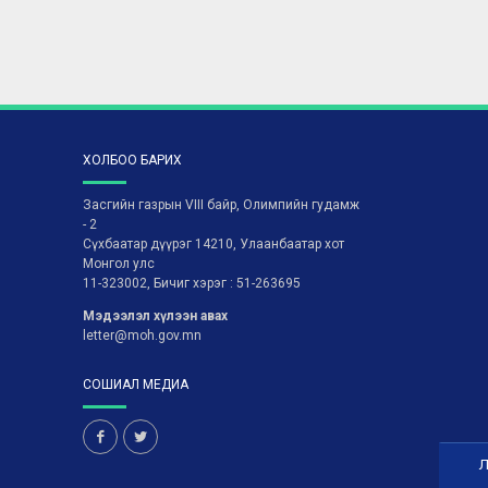
ХОЛБОО БАРИХ
Засгийн газрын VIII байр, Олимпийн гудамж
- 2
Сүхбаатар дүүрэг 14210, Улаанбаатар хот
Монгол улс
11-323002, Бичиг хэрэг : 51-263695
Мэдээлэл хүлээн авах
letter@moh.gov.mn
СОШИАЛ МЕДИА
Л