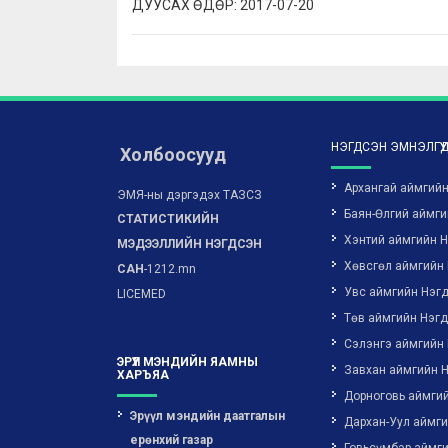
ДУУСАХ ӨДӨР: 2017-07-20
НЭГДСЭН ЭМНЭЛГҮҮ
Холбоосууд
Архангай аймгий
ЭМЯ-ны дэргэдэх ТАЗСЗ
Баян-Өлгий аймги
СТАТИСТИКИЙН
Хэнтий аймгийн 
МЭДЭЭЛЛИЙН НЭГДСЭН
Хөвсгөл аймгийн
САН
-1212.mn
Увс аймгийн Нэг
LICEMED
Төв аймгийн Нэг
Сэлэнгэ аймгийн
ЭРҮҮЛ МЭНДИЙН ЯАМНЫ
Завхан аймгийн 
ХАРЪЯА
Дорноговь аймги
Эрүүл мэндийн даатгалын
Дархан-Уул аймг
ерөнхий газар