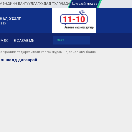
НДИЙН БАЙГУУЛЛАГУУДАД ТУЛГАМДАЖ БУЙ АСУУДЛЫГ ГАЗАР ДЭЭР НЬ ШУУРХА
Шуурхай мэдээ
НАЛ, ХҮСЭЛТ
гээх
ЭМДС
E-ZASAG.MN
эгцээний тодорхойлолт гаргах журам" -д санал авч байна.
Сошиалд дагаарай