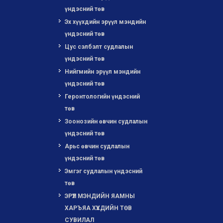
үндэсний төв
Эх хүүхдийн эрүүл мэндийн
үндэсний төв
Цус сэлбэлт судлалын
үндэсний төв
Нийгмийн эрүүл мэндийн
үндэсний төв
Геронтологийн үндэсний
төв
Зоонозийн өвчин судлалын
үндэсний төв
Арьс өвчин судлалын
үндэсний төв
Эмгэг судлалын үндэсний
төв
ЭРҮҮЛ МЭНДИЙН ЯАМНЫ
ХАРЪЯА ХҮҮХДИЙН ТӨВ
СУВИЛАЛ