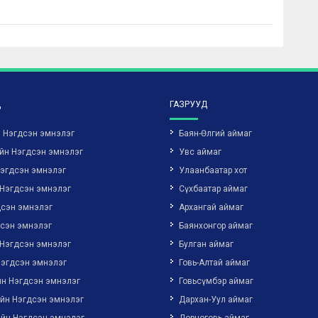
Д
ГАЗРУУД
н Нэгдсэн эмнэлэг
Баян-Өлгий аймаг
йн Нэгдсэн эмнэлэг
Увс аймаг
Нэгдсэн эмнэлэг
Улаанбаатар хот
 Нэгдсэн эмнэлэг
Сүхбаатар аймаг
дсэн эмнэлэг
Архангай аймаг
дсэн эмнэлэг
Баянхонгор аймаг
 Нэгдсэн эмнэлэг
Булган аймаг
Нэгдсэн эмнэлэг
Говь-Алтай аймаг
йн Нэгдсэн эмнэлэг
Говьсүмбэр аймаг
ийн Нэгдсэн эмнэлэг
Дархан-Уул аймаг