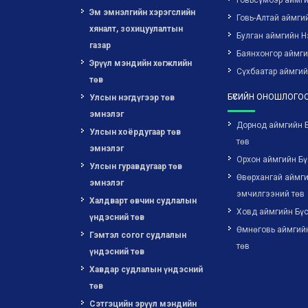
Говьсүмбэр аймг
Эм эмнэлгийн хэрэгслийн
Говь-Алтай аймги
хяналт, зохицуулалтын
Булган аймгийн Н
газар
Баянхонгор аймг
Эрүүл мэндийн хөгжлийн
Сүхбаатар аймгий
төв
БҮСИЙН ОНОШЛОГОО
Улсын нэгдүгээр төв
эмнэлэг
Дорнод аймгийн 
Улсын хоёрдугаар төв
төв
эмнэлэг
Орхон аймгийн Бү
Улсын гуравдугаар төв
Өвөрхангай аймги
эмнэлэг
эмчилгээний төв
Халдварт өвчин судлалын
Ховд аймгийн Бүс
үндэсний төв
Өмнөговь аймгий
Гэмтэл согог судлалын
төв
үндэсний төв
Хавдар судлалын үндэсний
төв
Сэтгэцийн эрүүл мэндийн