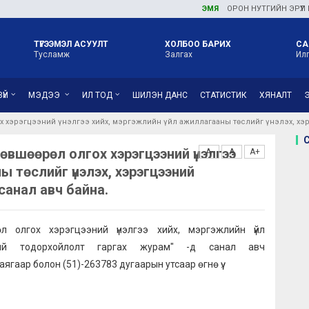
ЭМЯ
ОРОН НУТГИЙН ЭРҮҮЛ МЭ
ТҮГЭЭМЭЛ АСУУЛТ
ХОЛБОО БАРИХ
СА
Тусламж
Залгах
Ил
ҮЙ
МЭДЭЭ
ИЛ ТОД
ШИЛЭН ДАНС
СТАТИСТИК
ХЯНАЛТ
х хэрэгцээний үнэлгээ хийх, мэргэжлийн үйл ажиллагааны төслийг үнэлэх, хэр
зөвшөөрөл олгох хэрэгцээний үнэлгээ
A-
A
A+
ы төслийг үнэлэх, хэрэгцээний
санал авч байна.
өл олгох хэрэгцээний үнэлгээ хийх, мэргэжлийн үйл
эний тодорхойлолт гаргах журам" -д санал авч
аар болон (51)-263783 дугаарын утсаар өгнө үү.